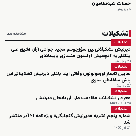
حملات شبه‌نظامیان
5 روز پیش
تشکیلات
مشاهده همه
تشکیلات
دیرنیش تشکیلاتی‌نین سؤزچوسو مجید جوادی آراز، آشیق علی
یئکنلی‌یه کئچمیش اولسون مئساژی یاییملادی
23 روز پیش
تشکیلات
سایین تایماز اورمولونون وفاتی ایله باغلی دیرنیش تشکیلاتی‌نین
باش ساغلیغی ساوی
27 روز پیش
تشکیلات
معرفی تشکیلات مقاومت ملی آزربایجان دیرنیش
29 اسفند 1403
تشکیلات
شماره پنجم نشریه «دیرنیش گنجلیگی» ویژه‌نامه ۲۱ آذر منتشر
شد
21 آذر 1403