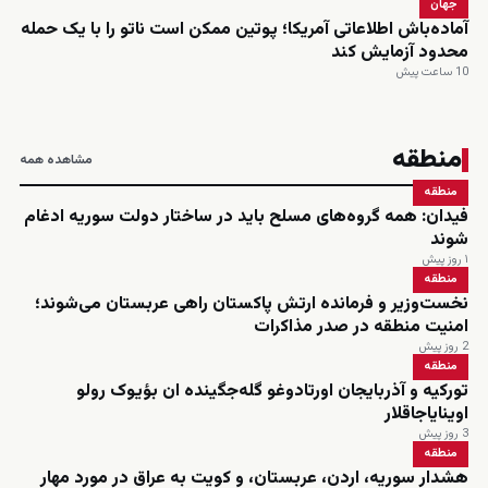
جهان
آماده‌باش اطلاعاتی آمریکا؛ پوتین ممکن است ناتو را با یک حمله
محدود آزمایش کند
10 ساعت پیش
منطقه
مشاهده همه
منطقه
فیدان: همه گروه‌های مسلح باید در ساختار دولت سوریه ادغام
شوند
۱ روز پیش
منطقه
نخست‌وزیر و فرمانده ارتش پاکستان راهی عربستان می‌شوند؛
امنیت منطقه در صدر مذاکرات
2 روز پیش
منطقه
تورکیه و آذربایجان اورتادوغو گله‌جگینده ان بؤیوک رولو
اوینایاجاقلار
3 روز پیش
منطقه
هشدار سوریه، اردن، عربستان، و کویت به عراق در مورد مهار