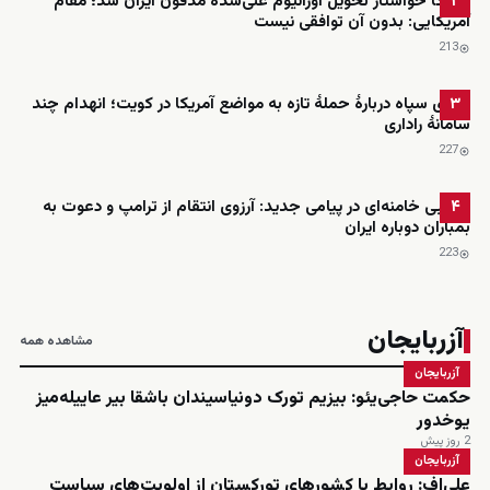
آمریکا خواستار تحویل اورانیوم غنی‌شده مدفون ایران شد؛ مقام
۲
آمریکایی: بدون آن توافقی نیست
213
ادعای سپاه دربارهٔ حملهٔ تازه به مواضع آمریکا در کویت؛ انهدام چند
۳
سامانهٔ راداری
227
مجتبی خامنه‌ای در پیامی جدید: آرزوی انتقام از ترامپ و دعوت به
۴
بمباران دوباره ایران
223
آزربایجان
مشاهده همه
آزربایجان
حکمت حاجی‌یئو: بیزیم تورک دونیاسیندان باشقا بیر عاییله‌میز
یوخدور
2 روز پیش
آزربایجان
علی‌اف: روابط با کشورهای تورکستان از اولویت‌های سیاست