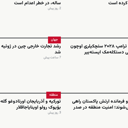
م کرده است
ساله، در خطر اعدام است
2 روز پیش
جهان
فاکس نیوز: ترامپ ۲۰۲۸ سئچکیلری اوچون
رشد تجارت خارجی چین در ژوئیه ا
 دستکله‌مک ایسته‌ییر
شد
7 ساعت پیش
منطقه
 فرمانده ارتش پاکستان راهی
تورکیه و آذربایجان اورتادوغو گله
‌شوند؛ امنیت منطقه در صدر
بؤیوک رولو اوینایاجاقلار
3 روز پیش