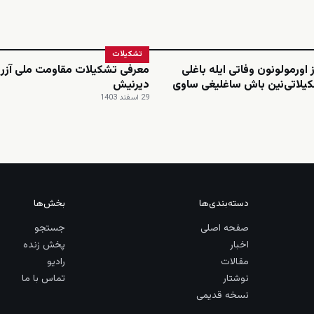
تشکیلات
 اورمولونون وفاتی ایله باغلی
معرفی تشکیلات مقاومت ملی آزرب
یلاتی‌نین باش ساغلیغی ساوی
دیرنیش
29 اسفند 1403
دسته‌بندی‌ها
بخش‌ها
صفحه اصلی
جستجو
اخبار
پخش زنده
مقالات
رادیو
نوشتار
تماس با ما
نسخه قدیمی