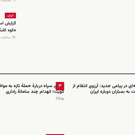
11 ساعت پیش
ایران
گزارش اسر
«کوه کلن
21 ساعت پیش
ای در پیامی جدید: آرزوی انتقام از
ادعای سپاه دربارهٔ حملهٔ تازه به موا
۳
 به بمباران دوباره ایران
کویت؛ انهدام چند سامانهٔ راداری
226