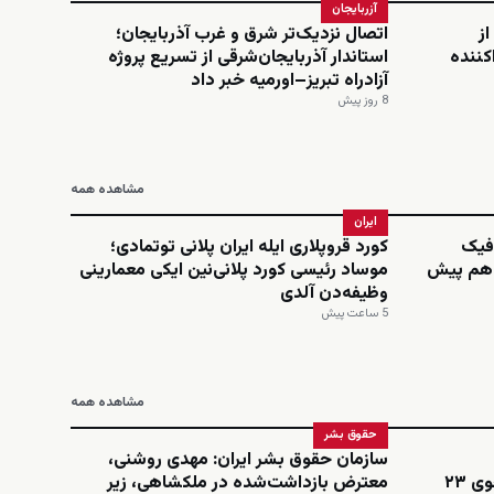
آزربایجان
از
اتصال نزدیک‌تر شرق و غرب آذربایجان؛
کننده
استاندار آذربایجان‌شرقی از تسریع پروژه
آزادراه تبریز–اورمیه خبر داد
8 روز پیش
مشاهده همه
ایران
افیک
کورد قروپلاری ایله ایران پلانی توتمادی؛
‌دهم پیش
موساد رئیسی کورد پلانی‌نین ایکی معمارینی
وظیفه‌دن آلدی
5 ساعت پیش
مشاهده همه
حقوق بشر
سازمان حقوق بشر ایران: مهدی روشنی،
اینستاگرامی؛ نجمه امینی، دانشجوی ۲۳
معترض بازداشت‌شده در ملکشاهی، زیر