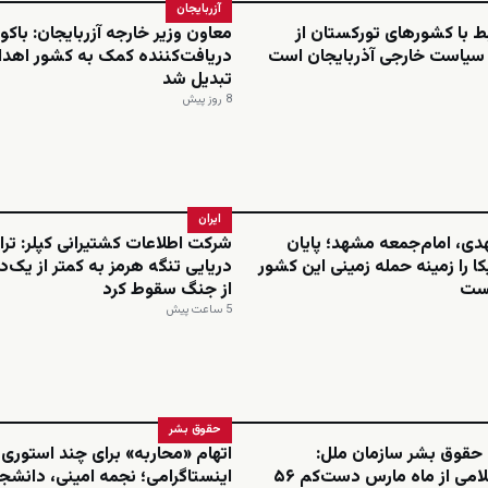
آزربایجان
بط با کشورهای تورکستان از
معاون وزیر خارجه آزربایجان: باکو 
 سیاست خارجی آذربایجان است
دریافت‌کننده کمک به کشور اهدا
تبدیل شد
8 روز پیش
ایران
هدی، امام‌جمعه مشهد؛ پایان
شرکت اطلاعات کشتیرانی کپلر: تر
کا را زمینه حمله زمینی این کشور
دریایی تنگه هرمز به کمتر از یک
نست
از جنگ سقوط کرد
5 ساعت پیش
حقوق بشر
 حقوق بشر سازمان ملل:
اتهام «محاربه» برای چند استوری
جمهوری اسلامی از ماه مارس دست‌کم ۵۶