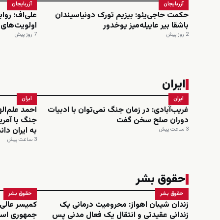
آزربایجان
آزربایجان
حکمت حاجی‌یئو: بیزیم تورک دونیاسیندان
علی‌اف: روا
باشقا بیر عاییله‌میز یوخدور
اولویت‌های
2 روز پیش
7 روز پیش
ایران
ایران
ایران
غریب‌آبادی: در زمان جنگ نمی‌توان با ادبیات
احمد علم‌ال
دوران صلح سخن گفت
جنگ با آمری
به ایران دا
3 ساعت پیش
3 ساعت پیش
حقوق بشر
حقوق بشر
حقوق بشر
زندان شیبان اهواز: محرومیت درمانی یک
کمیسر عالی
زندانی عقیدتی و انتقال یک فعال مدنی پس