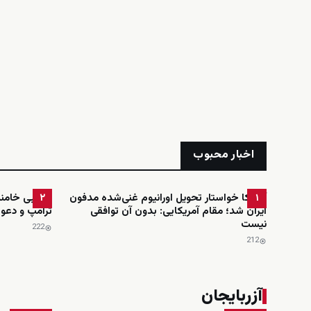
اخبار محبوب
آمریکا خواستار تحویل اورانیوم غنی‌شده مدفون
مجتبی خامنه‌
۲
۱
ایران شد؛ مقام آمریکایی: بدون آن توافقی
ترامپ و دعوت
نیست
222
212
آزربایجان