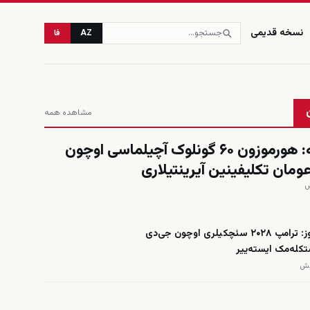
نسخه قدیمی
AZ
فا
مشاهده همه
العربیه: هورموزون ۶۰ گونلوک آچیلماسی اوچون
عومان تکلیفینین آیرینتیلاری
فاکس نیوز: ترامپ ۲۰۲۸ سئچکیلری اوچون جی‌دی
کله‌مک ایسته‌ییر