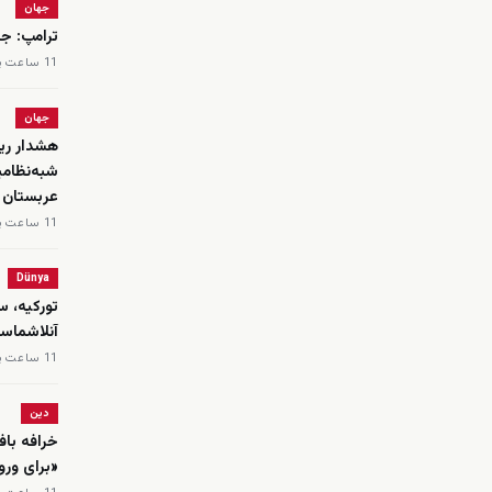
جهان
ترامپ: جن
11 ساعت پیش
جهان
هشدار ریا
شبه‌نظامی
عربستان
11 ساعت پیش
Dünya
تورکیه، س
‌آنلاشماسی
11 ساعت پیش
دین
خرافه باف
«برای ورو