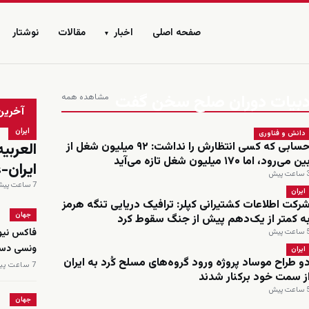
صفحه اصلی
اخبار
مقالات
نوشتار
▾
ا ادبیات دوران صلح سخن گفت
مشاهده همه
زنده
آخرین
ایران
دانش و فناوری
حسابی که کسی انتظارش را نداشت: ۹۲ میلیون شغل از
ین می‌رود، اما ۱۷۰ میلیون شغل تازه می‌آید
ایران-
اعت پیش
7 ساعت پیش
ایران
رکت اطلاعات کشتیرانی کپلر: ترافیک دریایی تنگه هرمز
جهان
ه کمتر از یک‌دهم پیش از جنگ سقوط کرد
اعت پیش
ونسی دست
ایران
و طراح موساد پروژه ورود گروه‌های مسلح کُرد به ایران
7 ساعت پیش
ز سمت خود برکنار شدند
اعت پیش
جهان