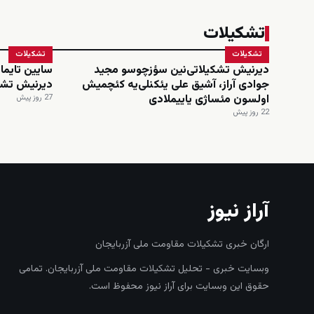
تشکیلات
تشکیلات
تشکیلات
دیرنیش تشکیلاتی‌نین سؤزچوسو مجید
سایین تایماز
جوادی آراز، آشیق علی یئکنلی‌یه کئچمیش
دیرنیش تشک
اولسون مئساژی یاییملادی
27 روز پیش
22 روز پیش
آراز نیوز
ارگان خبری تشکیلات مقاومت ملی آزربایجان
وبسایت خبری - تحلیل تشکیلات مقاومت ملی آزربایجان. تمامی
حقوق این وبسایت برای آراز نیوز محفوظ است.