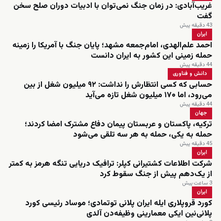
غریب‌آبادی: در زمان جنگ نمی‌توان با ادبیات دوران صلح سخن
گفت
43 دقیقه پیش
ایران
احمد علم‌الهدی، امام‌جمعه مشهد؛ پایان جنگ با آمریکا را زمینه
حمله زمینی این کشور به ایران دانست
44 دقیقه پیش
دانش و فناوری
حسابی که کسی انتظارش را نداشت: ۹۲ میلیون شغل از بین
می‌رود، اما ۱۷۰ میلیون شغل تازه می‌آید
44 دقیقه پیش
جهان
ترکیه، پاکستان و عربستان پیمان دفاع مشترک امضا کردند؛
حمله به یکی، حمله به هر سه تلقی می‌شود
45 دقیقه پیش
ایران
شرکت اطلاعات کشتیرانی کپلر: ترافیک دریایی تنگه هرمز به کمتر
از یک‌دهم پیش از جنگ سقوط کرد
3 ساعت پیش
ایران
کورد قروپلاری ایله ایران پلانی توتمادی؛ موساد رئیسی کورد
پلانی‌نین ایکی معمارینی وظیفه‌دن آلدی