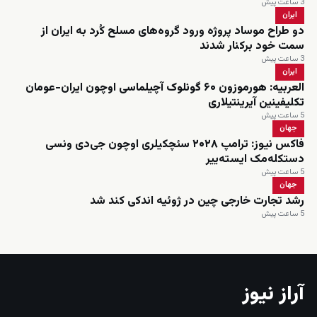
3 ساعت پیش
ایران
دو طراح موساد پروژه ورود گروه‌های مسلح کُرد به ایران از
سمت خود برکنار شدند
3 ساعت پیش
ایران
العربیه: هورموزون ۶۰ گونلوک آچیلماسی اوچون ایران-عومان
تکلیفینین آیرینتیلاری
5 ساعت پیش
جهان
فاکس نیوز: ترامپ ۲۰۲۸ سئچکیلری اوچون جی‌دی ونسی
دستکله‌مک ایسته‌ییر
5 ساعت پیش
جهان
رشد تجارت خارجی چین در ژوئیه اندکی کند شد
5 ساعت پیش
آراز نیوز