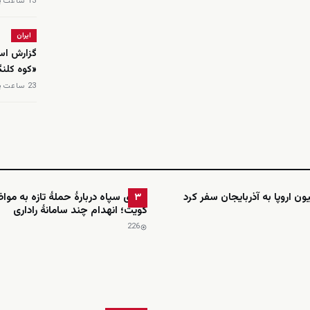
13 ساعت پیش
ایران
گزارش اسر
«کوه کلن
23 ساعت پیش
 اروپا به آذربایجان سفر کرد
ادعای سپاه دربارهٔ حملهٔ تازه به موا
۳
کویت؛ انهدام چند سامانهٔ راداری
226