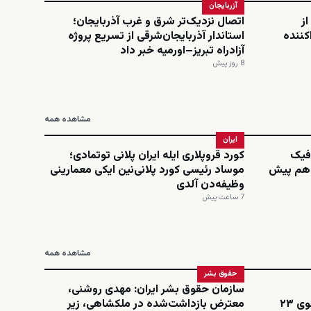
آزربایجان
از
اتصال نزدیک‌تر شرق و غرب آذربایجان؛
کننده
استاندار آذربایجان‌شرقی از تسریع پروژه
آزادراه تبریز–اورمیه خبر داد
8 روز پیش
مشاهده همه
ایران
افیک
کورد قروپلاری ایله ایران پلانی توتمادی؛
‌دهم پیش
موساد رئیسی کورد پلانی‌نین ایکی معمارینی
وظیفه‌دن آلدی
7 ساعت پیش
مشاهده همه
حقوق بشر
سازمان حقوق بشر ایران: مهدی روشنی،
اینستاگرامی؛ نجمه امینی، دانشجوی ۲۳
معترض بازداشت‌شده در ملکشاهی، زیر