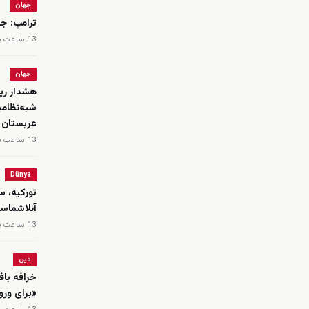
جهان
ترامپ: جن
13 ساعت پیش
جهان
هشدار ریا
شبه‌نظامی
عربستان
13 ساعت پیش
Dünya
تورکیه، س
‌آنلاشماسی
13 ساعت پیش
دین
خرافه باف
«برای ورو