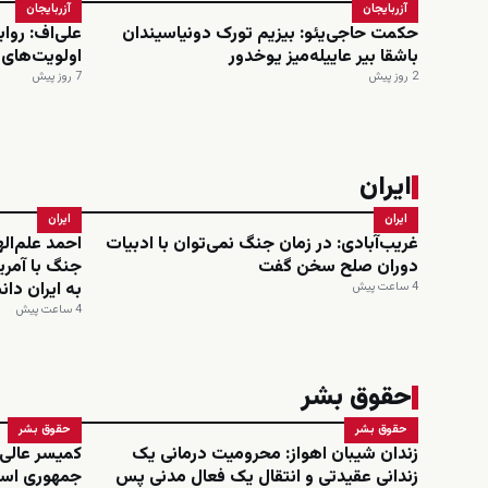
آزربایجان
آزربایجان
حکمت حاجی‌یئو: بیزیم تورک دونیاسیندان
علی‌اف: روا
باشقا بیر عاییله‌میز یوخدور
اولویت‌های
2 روز پیش
7 روز پیش
ایران
ایران
ایران
غریب‌آبادی: در زمان جنگ نمی‌توان با ادبیات
احمد علم‌ال
دوران صلح سخن گفت
جنگ با آمری
به ایران دا
4 ساعت پیش
4 ساعت پیش
حقوق بشر
حقوق بشر
حقوق بشر
زندان شیبان اهواز: محرومیت درمانی یک
کمیسر عالی
زندانی عقیدتی و انتقال یک فعال مدنی پس