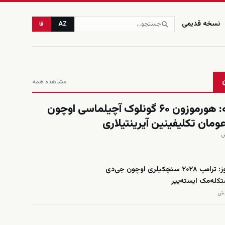
نسخه قدیمی
AZ
فا
مشاهده همه
العربیه: هورموزون ۶۰ گونلوک آچیلماسی اوچون
عومان تکلیفینین آیرینتیلاری
فاکس نیوز: ترامپ ۲۰۲۸ سئچکیلری اوچون جی‌دی
کله‌مک ایسته‌ییر