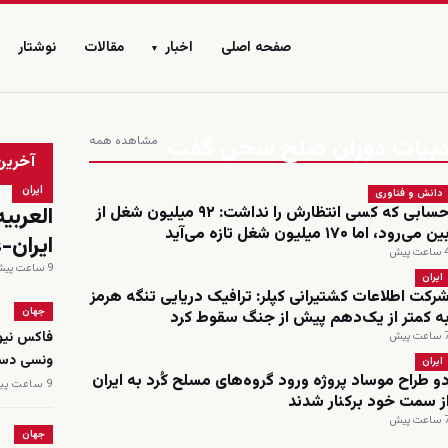
صفحه اصلی
اخبار
مقالات
نوشتار
▾
ا ادبیات دوران صلح سخن گفت
مشاهده همه
زنده
آخرین
ایران
دانش و فناوری
حسابی که کسی انتظارش را نداشت: ۹۲ میلیون شغل از
ین می‌رود، اما ۱۷۰ میلیون شغل تازه می‌آید
ایران-
اعت پیش
9 ساعت پیش
ایران
رکت اطلاعات کشتیرانی کپلر: ترافیک دریایی تنگه هرمز
جهان
ه کمتر از یک‌دهم پیش از جنگ سقوط کرد
اعت پیش
ونسی دست
ایران
و طراح موساد پروژه ورود گروه‌های مسلح کُرد به ایران
9 ساعت پیش
ز سمت خود برکنار شدند
اعت پیش
جهان