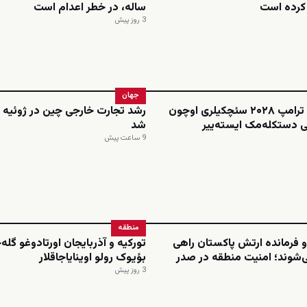
م کرده است
ساله، در خطر اعدام است
3 روز پیش
جهان
فاکس نیوز: ترامپ ۲۰۲۸ سئچکیلری اوچون
رشد تجارت خارجی چین در ژوئیه ا
 دستکله‌مک ایسته‌ییر
شد
9 ساعت پیش
منطقه
 فرمانده ارتش پاکستان راهی
تورکیه و آذربایجان اورتادوغو گله
‌شوند؛ امنیت منطقه در صدر
بؤیوک رولو اوینایاجاقلار
3 روز پیش