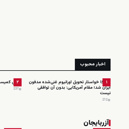
اخبار محبوب
آمریکا خواستار تحویل اورانیوم غنی‌شده مدفون
رئیس کمیسیون
۲
۱
ایران شد؛ مقام آمریکایی: بدون آن توافقی
237
نیست
212
آزربایجان