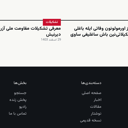
تشکیلات
 اورمولونون وفاتی ایله باغلی
معرفی تشکیلات مقاومت ملی آزرب
یلاتی‌نین باش ساغلیغی ساوی
دیرنیش
29 اسفند 1403
دسته‌بندی‌ها
بخش‌ها
صفحه اصلی
جستجو
اخبار
پخش زنده
مقالات
رادیو
نوشتار
تماس با ما
نسخه قدیمی