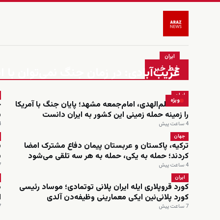
ایران
خط خبر
غریب‌آبادی: در زمان جنگ نمی‌توان ب
ایران
ویژه
احمد علم‌الهدی، امام‌جمعه مشهد؛ پایان جنگ با آمریکا
را زمینه حمله زمینی این کشور به ایران دانست
ب
4 ساعت پیش
4 س
جهان
ترکیه، پاکستان و عربستان پیمان دفاع مشترک امضا
ش
کردند؛ حمله به یکی، حمله به هر سه تلقی می‌شود
ب
4 ساعت پیش
7 س
ایران
کورد قروپلاری ایله ایران پلانی توتمادی؛ موساد رئیسی
د
کورد پلانی‌نین ایکی معمارینی وظیفه‌دن آلدی
ا
7 ساعت پیش
7 س