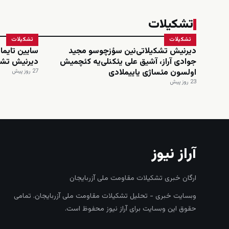
تشکیلات
تشکیلات
تشکیلات
دیرنیش تشکیلاتی‌نین سؤزچوسو مجید
سایین تایماز
جوادی آراز، آشیق علی یئکنلی‌یه کئچمیش
دیرنیش تشک
اولسون مئساژی یاییملادی
27 روز پیش
23 روز پیش
آراز نیوز
ارگان خبری تشکیلات مقاومت ملی آزربایجان
وبسایت خبری - تحلیل تشکیلات مقاومت ملی آزربایجان. تمامی
حقوق این وبسایت برای آراز نیوز محفوظ است.