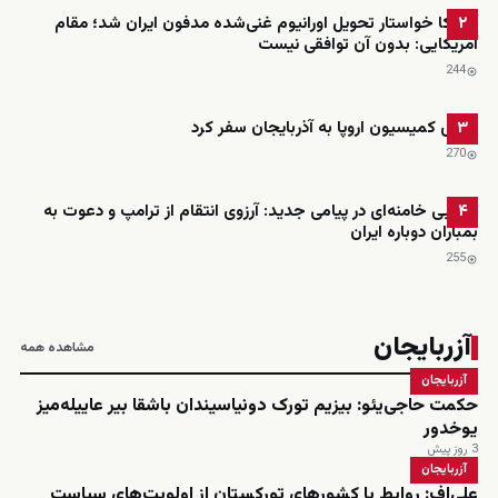
آمریکا خواستار تحویل اورانیوم غنی‌شده مدفون ایران شد؛ مقام
۲
آمریکایی: بدون آن توافقی نیست
244
رئیس کمیسیون اروپا به آذربایجان سفر کرد
۳
270
مجتبی خامنه‌ای در پیامی جدید: آرزوی انتقام از ترامپ و دعوت به
۴
بمباران دوباره ایران
255
آزربایجان
مشاهده همه
آزربایجان
حکمت حاجی‌یئو: بیزیم تورک دونیاسیندان باشقا بیر عاییله‌میز
یوخدور
3 روز پیش
آزربایجان
علی‌اف: روابط با کشورهای تورکستان از اولویت‌های سیاست