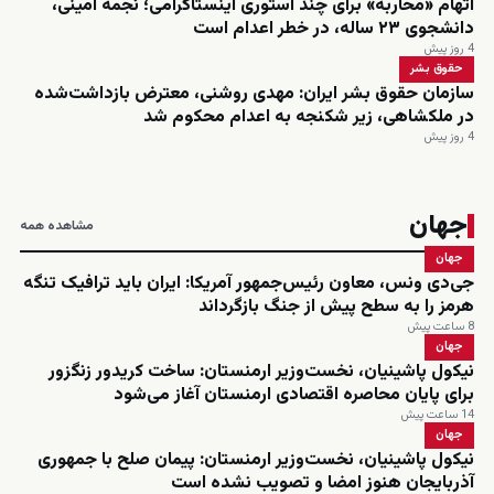
اتهام «محاربه» برای چند استوری اینستاگرامی؛ نجمه امینی،
دانشجوی ۲۳ ساله، در خطر اعدام است
4 روز پیش
حقوق بشر
سازمان حقوق بشر ایران: مهدی روشنی، معترض بازداشت‌شده
در ملکشاهی، زیر شکنجه به اعدام محکوم شد
4 روز پیش
جهان
مشاهده همه
جهان
جی‌دی ونس، معاون رئیس‌جمهور آمریکا: ایران باید ترافیک تنگه
هرمز را به سطح پیش از جنگ بازگرداند
8 ساعت پیش
جهان
نیکول پاشینیان، نخست‌وزیر ارمنستان: ساخت کریدور زنگزور
برای پایان محاصره اقتصادی ارمنستان آغاز می‌شود
14 ساعت پیش
جهان
نیکول پاشینیان، نخست‌وزیر ارمنستان: پیمان صلح با جمهوری
آذربایجان هنوز امضا و تصویب نشده است