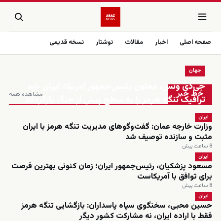
صفحه اصلی
اخبار
مقالات
نوشتار
نسخه قدیمی
جهان
زنده
جی‌دی ونس، معاون رئیس‌جمهور آمریکا: ایران باید
خط خبر
مشاهده همه
ترافیک تنگه هرمز را به سطح پیش از جنگ بازگرداند
ایران
وزارت خارجه عمان: گفت‌وگوهای مدیریت تنگه هرمز با ایران
مثبت و سازنده توصیف شد
8 ساعت پیش
ایران
مسعود پزشکیان، رئیس‌جمهور ایران؛ زمان کنونی بهترین فرصت
برای توافق با آمریکاست
8 ساعت پیش
ایران
حسین محبی، سخنگوی سپاه پاسداران: بازگشایی تنگه هرمز
فقط با اراده ایران، نه مشارکت کشور دیگر