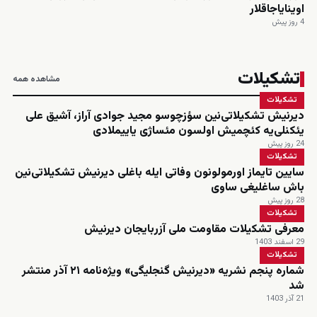
اوینایاجاقلار
4 روز پیش
تشکیلات
مشاهده همه
تشکیلات
دیرنیش تشکیلاتی‌نین سؤزچوسو مجید جوادی آراز، آشیق علی
یئکنلی‌یه کئچمیش اولسون مئساژی یاییملادی
24 روز پیش
تشکیلات
سایین تایماز اورمولونون وفاتی ایله باغلی دیرنیش تشکیلاتی‌نین
باش ساغلیغی ساوی
28 روز پیش
تشکیلات
معرفی تشکیلات مقاومت ملی آزربایجان دیرنیش
29 اسفند 1403
تشکیلات
شماره پنجم نشریه «دیرنیش گنجلیگی» ویژه‌نامه ۲۱ آذر منتشر
شد
21 آذر 1403