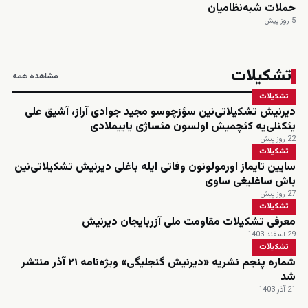
حملات شبه‌نظامیان
5 روز پیش
تشکیلات
مشاهده همه
تشکیلات
دیرنیش تشکیلاتی‌نین سؤزچوسو مجید جوادی آراز، آشیق علی
یئکنلی‌یه کئچمیش اولسون مئساژی یاییملادی
22 روز پیش
تشکیلات
سایین تایماز اورمولونون وفاتی ایله باغلی دیرنیش تشکیلاتی‌نین
باش ساغلیغی ساوی
27 روز پیش
تشکیلات
معرفی تشکیلات مقاومت ملی آزربایجان دیرنیش
29 اسفند 1403
تشکیلات
شماره پنجم نشریه «دیرنیش گنجلیگی» ویژه‌نامه ۲۱ آذر منتشر
شد
21 آذر 1403