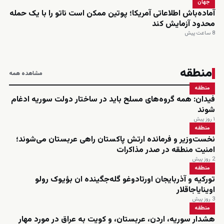
جهان
آماده‌باش اطلاعاتی آمریکا؛ پوتین ممکن است ناتو را با یک حمله
محدود آزمایش کند
8 ساعت پیش
منطقه
مشاهده همه
منطقه
فیدان: همه گروه‌های مسلح باید در ساختار دولت سوریه ادغام
شوند
۱ روز پیش
منطقه
نخست‌وزیر و فرمانده ارتش پاکستان راهی عربستان می‌شوند؛
امنیت منطقه در صدر مذاکرات
2 روز پیش
منطقه
تورکیه و آذربایجان اورتادوغو گله‌جگینده ان بؤیوک رولو
اوینایاجاقلار
3 روز پیش
منطقه
هشدار سوریه، اردن، عربستان، و کویت به عراق در مورد مهار