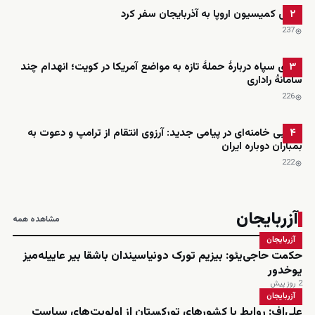
رئیس کمیسیون اروپا به آذربایجان سفر کرد
۲
237
ادعای سپاه دربارهٔ حملهٔ تازه به مواضع آمریکا در کویت؛ انهدام چند
۳
سامانهٔ راداری
226
مجتبی خامنه‌ای در پیامی جدید: آرزوی انتقام از ترامپ و دعوت به
۴
بمباران دوباره ایران
222
آزربایجان
مشاهده همه
آزربایجان
حکمت حاجی‌یئو: بیزیم تورک دونیاسیندان باشقا بیر عاییله‌میز
یوخدور
2 روز پیش
آزربایجان
علی‌اف: روابط با کشورهای تورکستان از اولویت‌های سیاست