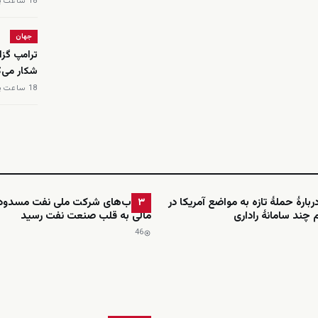
18 ساعت پیش
جهان
ترامپ گزا
شکار می‌ک
18 ساعت پیش
بارهٔ حملهٔ تازه به مواضع آمریکا در
حساب‌های شرکت ملی نفت مسدود 
۳
 چند سامانهٔ راداری
مالی به قلب صنعت نفت رسید
46