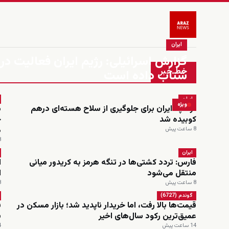
ایران
گزارش اسرائیلی: رژیم ایران فعالیت در
خط خبر
شتاب داده است
ایران
ویژه
ترامپ: ایران برای جلوگیری از سلاح هسته‌ای درهم
کوبیده شد
م
8 ساعت پیش
8 س
ایران
فارس: تردد کشتی‌ها در تنگه هرمز به کریدور میانی
ا
منتقل می‌شود
ا
8 ساعت پیش
8 س
گوندم (6727)
قیمت‌ها بالا رفت، اما خریدار ناپدید شد؛ بازار مسکن در
ف
عمیق‌ترین رکود سال‌های اخیر
س
14 ساعت پیش
14