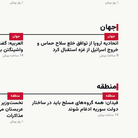
۱ روز پیش
۱ روز پیش
جهان
جهان
جهان
اتحادیه اروپا از توافق خلع سلاح حماس و
العربیه: گف
خروج اسرائیل از غزه استقبال کرد
واشینگتن ب
8 ساعت پیش
14 ساعت پیش
منطقه
منطقه
منطقه
فیدان: همه گروه‌های مسلح باید در ساختار
نخست‌وزیر و
دولت سوریه ادغام شوند
عربستان می
مذاکرات
14 ساعت پیش
۱ روز پیش