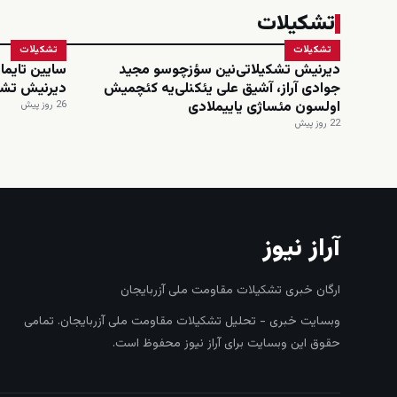
تشکیلات
تشکیلات
تشکیلات
دیرنیش تشکیلاتی‌نین سؤزچوسو مجید
سایین تایماز
جوادی آراز، آشیق علی یئکنلی‌یه کئچمیش
دیرنیش تشک
اولسون مئساژی یاییملادی
26 روز پیش
22 روز پیش
آراز نیوز
ارگان خبری تشکیلات مقاومت ملی آزربایجان
وبسایت خبری - تحلیل تشکیلات مقاومت ملی آزربایجان. تمامی
حقوق این وبسایت برای آراز نیوز محفوظ است.