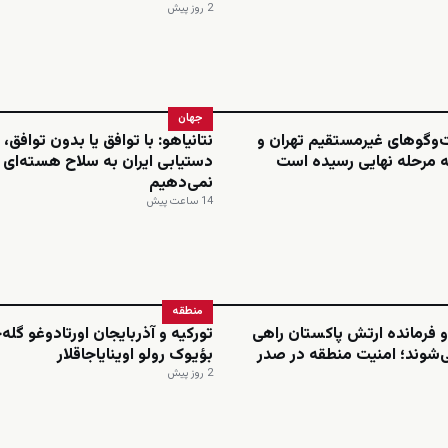
2 روز پیش
جهان
ت‌وگوهای غیرمستقیم تهران و
نتانیاهو: با توافق یا بدون توافق، 
ه مرحله نهایی رسیده است
دستیابی ایران به سلاح هسته‌ای ر
نمی‌دهیم
14 ساعت پیش
منطقه
 فرمانده ارتش پاکستان راهی
تورکیه و آذربایجان اورتادوغو گله
‌شوند؛ امنیت منطقه در صدر
بؤیوک رولو اوینایاجاقلار
2 روز پیش