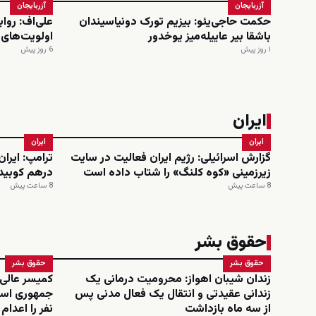
آزربایجان
آزربایجان
حکمت حاجی‌یئو: بیزیم تورک دونیاسیندان
علی‌اف: روا
باشقا بیر عاییله‌میز یوخدور
اولویت‌های
۱ روز پیش
6 روز پیش
ایران
ایران
ایران
گزارش اسرائیلی: رژیم ایران فعالیت در سایت
ترامپ: ایرا
زیرزمینی «کوه کلنگ» را شتاب داده است
درهم کوبید
8 ساعت پیش
8 ساعت پیش
حقوق بشر
حقوق بشر
حقوق بشر
زندان شیبان اهواز: محرومیت درمانی یک
کمیسر عالی
زندانی عقیدتی و انتقال یک فعال مدنی پس
از سه ماه بازداشت
نفر را اعدا