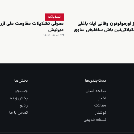
تشکیلات
 اورمولونون وفاتی ایله باغلی
معرفی تشکیلات مقاومت ملی آزرب
یلاتی‌نین باش ساغلیغی ساوی
دیرنیش
29 اسفند 1403
دسته‌بندی‌ها
بخش‌ها
صفحه اصلی
جستجو
اخبار
پخش زنده
مقالات
رادیو
نوشتار
تماس با ما
نسخه قدیمی