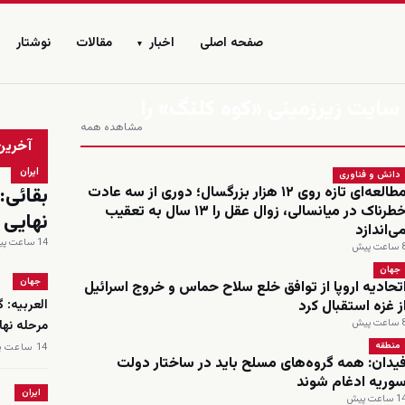
صفحه اصلی
اخبار
مقالات
نوشتار
▾
 سایت زیرزمینی «کوه کلنگ» را
مشاهده همه
زنده
آخرین
ایران
دانش و فناوری
بقائی:
مطالعه‌ای تازه روی ۱۲ هزار بزرگسال؛ دوری از سه عادت
خطرناک در میانسالی، زوال عقل را ۱۳ سال به تعقیب
نهایی
ی‌اندازد
14 ساعت پیش
اعت پیش
جهان
جهان
تحادیه اروپا از توافق خلع سلاح حماس و خروج اسرائیل
ز غزه استقبال کرد
العربیه: 
اعت پیش
مرحله نه
منطقه
14 ساعت پیش
یدان: همه گروه‌های مسلح باید در ساختار دولت
وریه ادغام شوند
ایران
 ساعت پیش