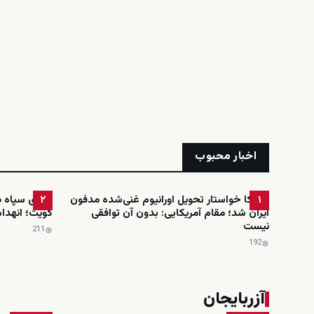
اخبار محبوب
آمریکا خواستار تحویل اورانیوم غنی‌شده مدفون
ادعای سپاه در
۲
۱
ایران شد؛ مقام آمریکایی: بدون آن توافقی
کویت؛ انهدام
نیست
211
192
آزربایجان