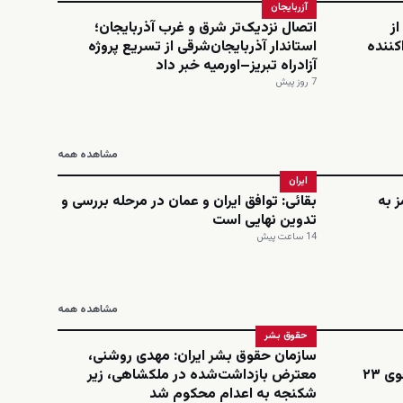
آزربایجان
از
اتصال نزدیک‌تر شرق و غرب آذربایجان؛
کننده
استاندار آذربایجان‌شرقی از تسریع پروژه
آزادراه تبریز–اورمیه خبر داد
7 روز پیش
مشاهده همه
ایران
 به
بقائی: توافق ایران و عمان در مرحله بررسی و
تدوین نهایی است
14 ساعت پیش
مشاهده همه
حقوق بشر
سازمان حقوق بشر ایران: مهدی روشنی،
اینستاگرامی؛ نجمه امینی، دانشجوی ۲۳
معترض بازداشت‌شده در ملکشاهی، زیر
شکنجه به اعدام محکوم شد