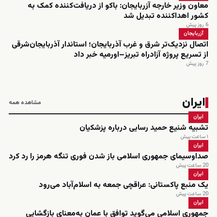
معاون وزیر خارجه آزربایجان: باکو از دریافت‌کننده کمک به
کشور اهداکننده تبدیل شد
6 روز پیش
آزربایجان
اتصال نزدیک‌تر شرق و غرب آذربایجان؛ استاندار آذربایجان‌شرقی
از تسریع پروژه آزادراه تبریز–اورمیه خبر داد
7 روز پیش
ایران
مشاهده همه
ایران
تشبیه شنیع حمید رسایی درباره پزشکیان
۱ ساعت پیش
ایران
صداوسیمای جمهوری اسلامی باز شدن فوری تنگه هرمز را رد کرد
20 ساعت پیش
ایران
یک منبع پاکستانی: عراقچی جمعه به اسلام‌آباد می‌رود
20 ساعت پیش
ایران
جمهوری اسلامی می‌گوید توافق با عمان به‌معنای بازگشایی