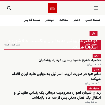
صفحه اصلی
اخبار
مقالات
نوشتار
نسخه قدیمی
زنان
زنده
دو دختر ملی‌پوشی که به ایران برنگشتند، حالا شهروند
خط خبر
مشاهده همه
استرالیا هستند
ایران
تشبیه شنیع حمید رسایی درباره پزشکیان
۱ ساعت پیش
جهان
نتانیاهو: در صورت لزوم، اسرائیل به‌تنهایی علیه ایران اقدام
می‌کند
11 ساعت پیش
حقوق بشر
زندان شیبان اهواز: محرومیت درمانی یک زندانی عقیدتی و
انتقال یک فعال مدنی پس از سه ماه بازداشت
11 ساعت پیش