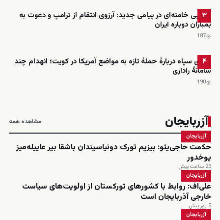
مجتبی خامنه‌ای در پیامی جدید: آرزوی انتقام از ترامپ و دعوت به
۳
بمباران دوباره ایران
187
ادعای سپاه دربارهٔ حملهٔ تازه به مواضع آمریکا در کویت؛ انهدام چند
۴
سامانهٔ راداری
190
آزربایجان
مشاهده همه
آزربایجان
حکمت حاجی‌یئو: بیزیم تورک دونیاسیندان باشقا بیر عاییله‌میز
یوخدور
23 ساعت پیش
آزربایجان
علی‌اف: روابط با کشورهای تورکستان از اولویت‌های سیاست
خارجی آذربایجان است
5 روز پیش
آزربایجان