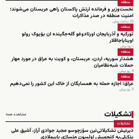
منطقه
نخست‌وزیر و فرمانده ارتش پاکستان راهی عربستان می‌شوند؛
امنیت منطقه در صدر مذاکرات
22 ساعت پیش
منطقه
تورکیه و آذربایجان اورتادوغو گله‌جگینده ان بؤیوک رولو
اوینایاجاقلار
۱ روز پیش
منطقه
هشدار سوریه، اردن، عربستان، و کویت به عراق در مورد مهار
حملات شبه‌نظامیان
3 روز پیش
منطقه
عراق؛ اجازه حمله به همسایگان از خاک این کشور را نمی‌دهیم
3 روز پیش
تشکیلات
مشاهده همه
تشکیلات
دیرنیش تشکیلاتی‌نین سؤزچوسو مجید جوادی آراز، آشیق علی
یئکنلی‌یه کئچمیش اولسون مئساژی یاییملادی