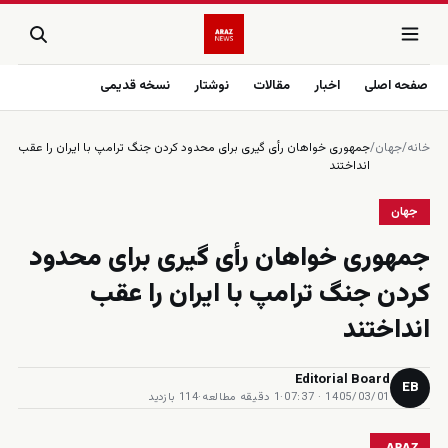
صفحه اصلی
اخبار
مقالات
نوشتار
نسخه قدیمی
خانه
/
جهان
/
جمهورى خواهان رأى گيرى براى محدود كردن جنگ ترامپ با ايران را عقب
انداختند
جهان
جمهورى خواهان رأى گيرى براى محدود
كردن جنگ ترامپ با ايران را عقب
انداختند
Editorial Board
EB
1405/03/01 · 07:37
·
1 دقیقه مطالعه
·
114 بازدید
ARAZ