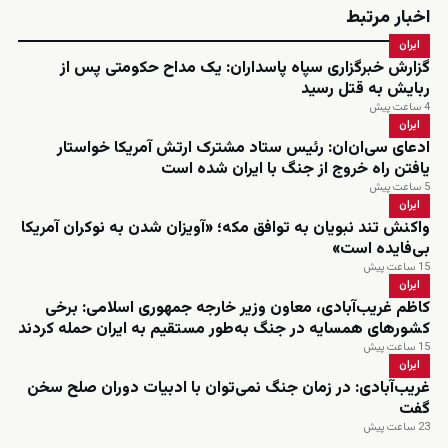
اخبار مرتبط
ایران
گزارش خبرگزاری سپاه پاسداران: یک مداح حکومتی پس از
ربایش به قتل رسید
4 ساعت پیش
ایران
ادعای سی‌ان‌ان: رئیس ستاد مشترک ارتش آمریکا خواستار
یافتن راه خروج از جنگ با ایران شده است
5 ساعت پیش
ایران
واکنش تند نبویان به توافق مکه؛ «آویزان شدن به نوکران آمریکا
بی‌فایده است»
15 ساعت پیش
ایران
کاظم غریب‌آبادی، معاون وزیر خارجه جمهوری اسلامی: برخی
کشورهای همسایه در جنگ به‌طور مستقیم به ایران حمله کردند
15 ساعت پیش
ایران
غریب‌آبادی: در زمان جنگ نمی‌توان با ادبیات دوران صلح سخن
گفت
23 ساعت پیش