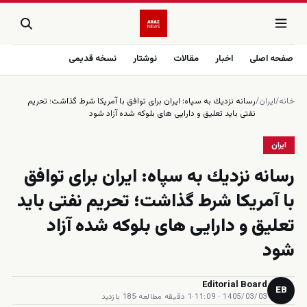
صفحه اصلی
اخبار
مقالات
نوشتار
نسخه قدیمی
خانه
/
ایران
/
رسانه نزديك به سپاه: ايران براى توافق با آمريكا شرط گذاشت؛ تحريم
نفتى بايد تعليق و دارايى هاى بلوكه شده آزاد شود
ایران
رسانه نزديك به سپاه: ايران براى توافق
با آمريكا شرط گذاشت؛ تحريم نفتى بايد
تعليق و دارايى هاى بلوكه شده آزاد
شود
Editorial Board
EB
1405/03/03 · 11:09
·
1 دقیقه مطالعه
·
185 بازدید