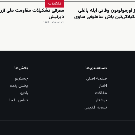
تشکیلات
 اورمولونون وفاتی ایله باغلی
معرفی تشکیلات مقاومت ملی آزرب
یلاتی‌نین باش ساغلیغی ساوی
دیرنیش
29 اسفند 1403
دسته‌بندی‌ها
بخش‌ها
صفحه اصلی
جستجو
اخبار
پخش زنده
مقالات
رادیو
نوشتار
تماس با ما
نسخه قدیمی