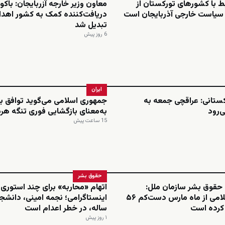
بط با کشورهای تورکستان از
معاون وزیر خارجه آزربایجان: باکو 
 سیاست خارجی آذربایجان است
دریافت‌کننده کمک به کشور اهدا
تبدیل شد
6 روز پیش
ایران
ستانی: عراقچی جمعه به
جمهوری اسلامی می‌گوید توافق با
ی‌رود
به‌معنای بازگشایی فوری تنگه هر
15 ساعت پیش
حقوق بشر
 حقوق بشر سازمان ملل:
اتهام «محاربه» برای چند استوری
جمهوری اسلامی از ماه مارس دست‌کم ۵۶
م کرده است
ساله، در خطر اعدام است
۱ روز پیش