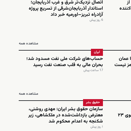
از
اتصال نزدیک‌تر شرق و غرب آذربایجان؛
کننده
استاندار آذربایجان‌شرقی از تسریع پروژه
آزادراه تبریز–اورمیه خبر داد
6 روز پیش
مشاهده همه
ایران
 عمان
حساب‌های شرکت ملی نفت مسدود شد؛
مز نیست
بحران مالی به قلب صنعت نفت رسید
17 ساعت پیش
مشاهده همه
حقوق بشر
سازمان حقوق بشر ایران: مهدی روشنی،
اینستاگرامی؛ نجمه امینی، دانشجوی ۲۳
معترض بازداشت‌شده در ملکشاهی، زیر
شکنجه به اعدام محکوم شد
۱ روز پیش