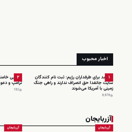
اخبار محبوب
خبر بد برای طرفداران رژیم: ثبت نام کنندگان
مجتبی خامنه‌
۲
۱
سایت جانفدا حق انصراف ندارند و راهی جنگ
ترامپ و دعوت
زمینی با آمریکا می‌شوند
182
8٬878
آزربایجان
آزربایجان
آزربایجان