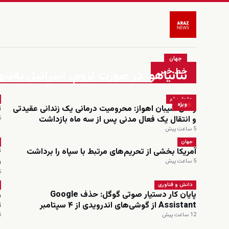
جهان
خط خبر
نتانیاهو: در صورت لزوم، اسرائیل به‌تنه
حقوق بشر
ویژه
زندان شیبان اهواز: محرومیت درمانی یک زندانی عقیدتی
ت
و انتقال یک فعال مدنی پس از سه ماه بازداشت
5 س
5 ساعت پیش
جهان
آمریکا بخشی از تحریم‌های مرتبط با سپاه را برداشت
ق
5 ساعت پیش
5 س
دانش و فناوری
پایان کار دستیار صوتی گوگل: حذف Google
و
Assistant از گوشی‌های اندرویدی از ۴ سپتامبر
ت
12 ساعت پیش
15