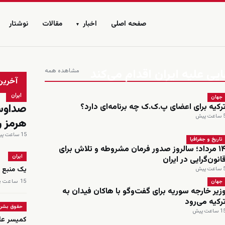
صفحه اصلی
اخبار
مقالات
نوشتار
▾
ایی علیه ایران اقدام می‌کند
مشاهده همه
زنده
آخرین
ایران
جهان
صداوسی
رکیه برای اعضای پ.ک.ک چه برنامه‌ای دارد؟
اعت پیش
هرمز را
15 ساعت پیش
تاریخ و جغرافیا
۱۴ مرداد؛ سالروز صدور فرمان مشروطه و تلاش برای
ایران
انون‌گرایی در ایران
یک منبع پ
اعت پیش
15 ساعت پیش
جهان
زیر خارجه سوریه برای گفت‌وگو با هاکان فیدان به
رکیه می‌رود
حقوق بشر
 ساعت پیش
کمیسر عا