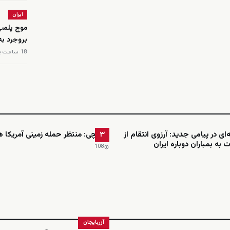
ایران
موج پلمب 
بروجرد ب
18 ساعت پیش
ای در پیامی جدید: آرزوی انتقام از
عراقچی: منتظر حمله زمینی آمریکا 
۳
 به بمباران دوباره ایران
108
آزربایجان