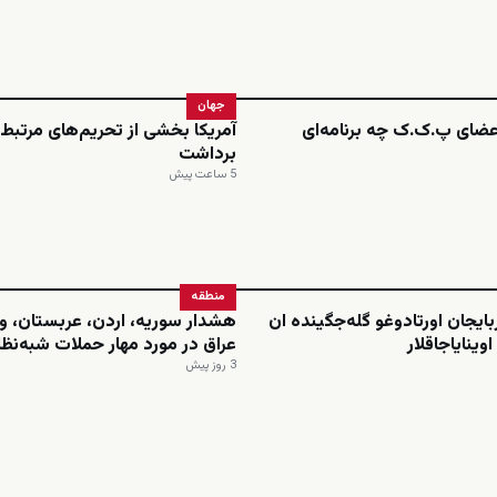
جهان
اعضای پ.ک.ک چه برنامه‌ای
آمریکا بخشی از تحریم‌های مرتبط ب
برداشت
5 ساعت پیش
منطقه
بایجان اورتادوغو گله‌جگینده ان
هشدار سوریه، اردن، عربستان، و
وینایاجاقلار
عراق در مورد مهار حملات شبه‌نظا
3 روز پیش