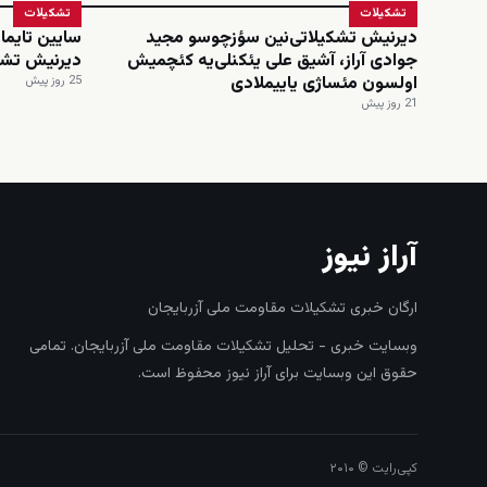
تشکیلات
تشکیلات
دیرنیش تشکیلاتی‌نین سؤزچوسو مجید
سایین تایماز
جوادی آراز، آشیق علی یئکنلی‌یه کئچمیش
دیرنیش تشک
اولسون مئساژی یاییملادی
25 روز پیش
21 روز پیش
آراز نیوز
ارگان خبری تشکیلات مقاومت ملی آزربایجان
وبسایت خبری - تحلیل تشکیلات مقاومت ملی آزربایجان. تمامی
حقوق این وبسایت برای آراز نیوز محفوظ است.
کپی‌رایت © ۲۰۱۰