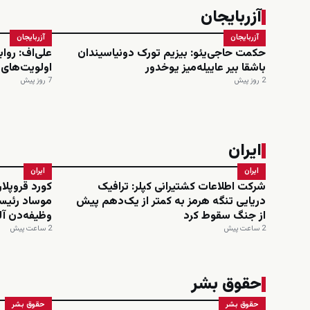
آزربایجان
آزربایجان
آزربایجان
حکمت حاجی‌یئو: بیزیم تورک دونیاسیندان
علی‌اف: روا
باشقا بیر عاییله‌میز یوخدور
اولویت‌های
2 روز پیش
7 روز پیش
ایران
ایران
ایران
شرکت اطلاعات کشتیرانی کپلر: ترافیک
کورد قروپلار
دریایی تنگه هرمز به کمتر از یک‌دهم پیش
موساد رئیسی
از جنگ سقوط کرد
وظیفه‌دن آ
2 ساعت پیش
2 ساعت پیش
حقوق بشر
حقوق بشر
حقوق بشر