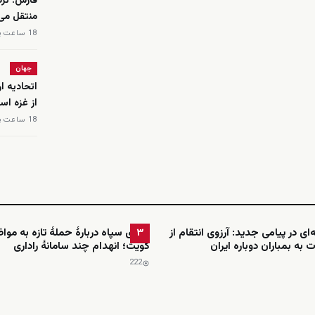
فارس: ترد
منتقل می
18 ساعت پیش
جهان
اتحادیه ا
از غزه اس
18 ساعت پیش
ای در پیامی جدید: آرزوی انتقام از
ادعای سپاه دربارهٔ حملهٔ تازه به موا
۳
 به بمباران دوباره ایران
کویت؛ انهدام چند سامانهٔ راداری
222