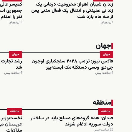
زندان شیبان اهواز: محرومیت درمانی یک
کمیسر عالی
زندانی عقیدتی و انتقال یک فعال مدنی پس
از سه ماه بازداشت
نفر را اعدا
۱ روز پیش
2 روز پیش
جهان
جهان
جهان
فاکس نیوز: ترامپ ۲۰۲۸ سئچکیلری اوچون
رشد تجارت خ
جی‌دی ونسی دستکله‌مک ایسته‌ییر
شد
4 ساعت پیش
4 ساعت پیش
منطقه
منطقه
منطقه
فیدان: همه گروه‌های مسلح باید در ساختار
نخست‌وزیر و
دولت سوریه ادغام شوند
عربستان می
مذاکرات
23 ساعت پیش