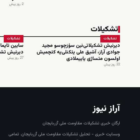
2 روز پیش
تشکیلات
تشکیلات
تشکیلات
دیرنیش تشکیلاتی‌نین سؤزچوسو مجید
سایین تایماز
جوادی آراز، آشیق علی یئکنلی‌یه کئچمیش
دیرنیش تشک
اولسون مئساژی یاییملادی
27 روز پیش
22 روز پیش
آراز نیوز
ارگان خبری تشکیلات مقاومت ملی آزربایجان
وبسایت خبری - تحلیل تشکیلات مقاومت ملی آزربایجان. تمامی