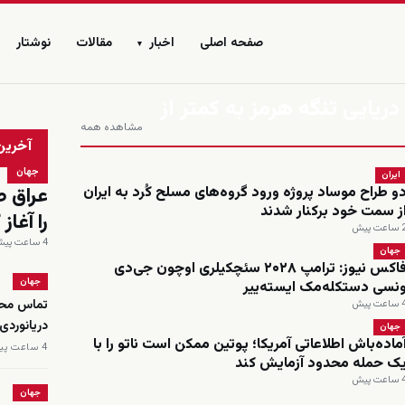
صفحه اصلی
اخبار
مقالات
نوشتار
▾
ریایی تنگه هرمز به کمتر از
مشاهده همه
زنده
آخرین
جهان
ایران
عراق ط
و طراح موساد پروژه ورود گروه‌های مسلح کُرد به ایران
ز سمت خود برکنار شدند
را آغا
اعت پیش
4 ساعت پیش
جهان
فاکس نیوز: ترامپ ۲۰۲۸ سئچکیلری اوچون جی‌دی
جهان
نسی دستکله‌مک ایسته‌ییر
تماس محم
اعت پیش
دریانوردی
جهان
ماده‌باش اطلاعاتی آمریکا؛ پوتین ممکن است ناتو را با
4 ساعت پیش
ک حمله محدود آزمایش کند
اعت پیش
جهان