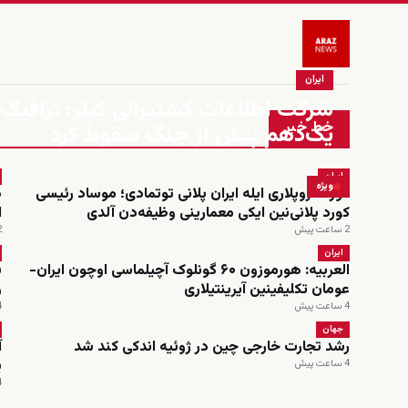
ایران
شرکت اطلاعات کشتیرانی کپلر: ترافیک د
خط خبر
یک‌دهم پیش از جنگ سقوط کرد
ایران
ویژه
کورد قروپلاری ایله ایران پلانی توتمادی؛ موساد رئیسی
د
کورد پلانی‌نین ایکی معمارینی وظیفه‌دن آلدی
ا
2 ساعت پیش
2 س
ایران
العربیه: هورموزون ۶۰ گونلوک آچیلماسی اوچون ایران-
عومان تکلیفینین آیرینتیلاری
و
4 ساعت پیش
4 س
جهان
رشد تجارت خارجی چین در ژوئیه اندکی کند شد
آ
ی
4 ساعت پیش
4 س