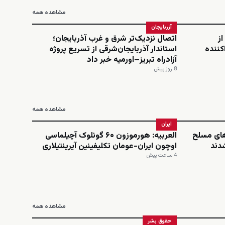
مشاهده همه
آزربایجان
از
اتصال نزدیک‌تر شرق و غرب آذربایجان؛
کننده
استاندار آذربایجان‌شرقی از تسریع پروژه
آزادراه تبریز–اورمیه خبر داد
8 روز پیش
مشاهده همه
ایران
های مسلح
العربیه: هورموزون ۶۰ گونلوک آچیلماسی
شدند
اوچون ایران-عومان تکلیفینین آیرینتیلاری
4 ساعت پیش
مشاهده همه
حقوق بشر