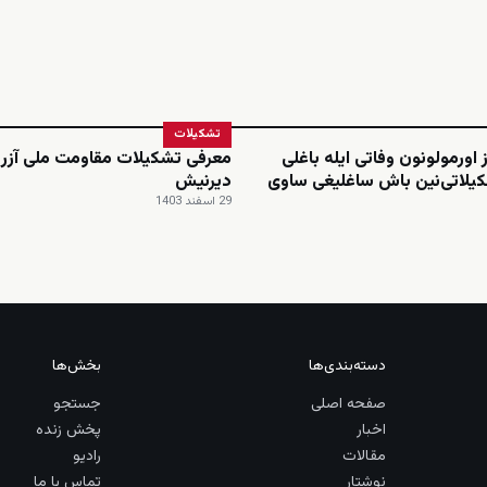
تشکیلات
 اورمولونون وفاتی ایله باغلی
معرفی تشکیلات مقاومت ملی آزرب
یلاتی‌نین باش ساغلیغی ساوی
دیرنیش
29 اسفند 1403
دسته‌بندی‌ها
بخش‌ها
صفحه اصلی
جستجو
اخبار
پخش زنده
مقالات
رادیو
نوشتار
تماس با ما