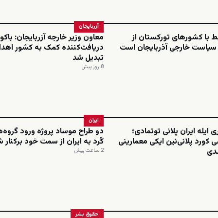
آزربایجان
بط با کشورهای تورکستان از
معاون وزیر خارجه آزربایجان: باکو 
 سیاست خارجی آذربایجان است
دریافت‌کننده کمک به کشور اهدا
تبدیل شد
8 روز پیش
ایران
ی ایله ایران پلانی توتمادی؛
دو طراح موساد پروژه ورود گروه‌
 کورد پلانی‌نین ایکی معمارینی
کُرد به ایران از سمت خود برکنار 
لدی
2 ساعت پیش
حقوق بشر