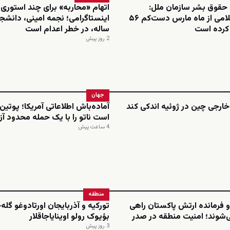
 حقوق بشر سازمان ملل:
اتهام «محاربه» برای چند استوری
جمهوری اسلامی از ماه مارس دست‌کم ۵۶
م کرده است
ساله، در خطر اعدام است
2 روز پیش
جهان
ارجی چین در ژوئیه اندکی کند
آماده‌باش اطلاعاتی آمریکا؛ پوتی
است ناتو را با یک حمله محدود آ
4 ساعت پیش
منطقه
 فرمانده ارتش پاکستان راهی
تورکیه و آذربایجان اورتادوغو گله
‌شوند؛ امنیت منطقه در صدر
بؤیوک رولو اوینایاجاقلار
3 روز پیش