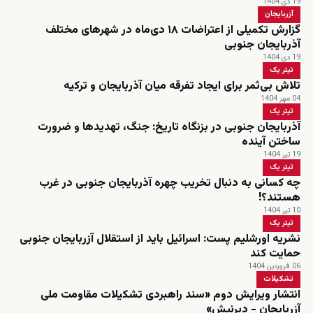
19 دی 1404
آزربایجان
گزارش تکمیلی از اعتراضات ۱۸ دی‌ماه در شهرهای مختلف
آذربایجان جنوبی
19 دی 1404
تیتر یک
تلاش بی‌ثمر برای ایجاد تفرقه میان آذربایجان و ترکیه
04 مهر 1404
تیتر یک
آذربایجان جنوبی در بزنگاه تاریخ: جنگ، تهدیدها و ضرورت
ساختن آینده
19 تیر 1404
تیتر یک
چه کسانی به دنبال تخریب چهره آذربایجان جنوبی در غرب
هستند؟!
10 تیر 1404
تیتر یک
نشریه اورشلیم پست: اسرائیل باید از استقلال آزربایجان جنوبی
حمایت کند
06 فروردین 1404
تشکیلات
انتشار ویرایش دوم «سند راهبردی تشکیلات مقاومت ملی
آزربایجان - دیرنیش»