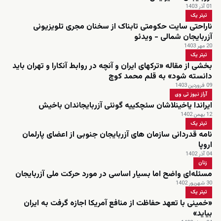
01 آذر 1403
تیتر یک
ناراحتی سایت حکومتی تابناک از سخنان مجری تلویزیونی
آزربایجان شمالی - ویدئو
20 مهر 1403
تیتر یک
بخشی از مقاله «ترکهای ایران و آنچه در روابط آنکارا و تهران باید
دانسته شود» به قلم محمد کوچ
09 فروردین 1403
آراز نیوز تی وی
ایراندا یاخینلاشان سئچکییه گونئی آزربایجاندان باخیش
12 بهمن 1402
تیتر یک
نامه قدردانی سازمان های آزربایجان جنوبی از اعضای پارلمان
اروپا
04 آذر 1402
زنان
مسئله‌ای واضح اما بسیار اساسی در مورد حرکت ملی آزربایجان
30 شهریور 1402
تیتر یک
«خمینی با تعهد حفاظت از منافع آمریکا اجازه گرفت به ایران
بیاید»