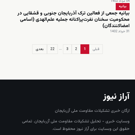
04 مرداد 1402
بیانیه
بیانیه جمعی از فعالین ترک آذربایجان جنوبی و قشقایی در
محکومیت سخنان نفرت‌پراکنانه جملیه علم‌الهدی (اسامی
امضاکنندگان)
31 خرداد 1402
…
قبلی
1
2
3
22
بعدی
زنده
آراز نیوز
ارگان خبری تشکیلات مقاومت ملی آزربایجان
وبسایت خبری - تحلیل تشکیلات مقاومت ملی آزربایجان. تمامی
حقوق این وبسایت برای آراز نیوز محفوظ است.