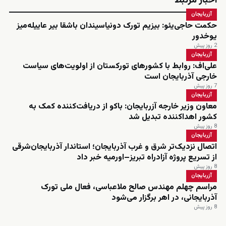
اخبار مرتبط
آزربایجان
حکمت حاجی‌یئو: بیزیم تورک دونیاسیندان باشقا بیر عاییله‌میز
یوخدور
2 روز پیش
آزربایجان
علی‌اف: روابط با کشورهای تورکستان از اولویت‌های سیاست
خارجی آذربایجان است
7 روز پیش
آزربایجان
معاون وزیر خارجه آزربایجان: باکو از دریافت‌کننده کمک به
کشور اهداکننده تبدیل شد
8 روز پیش
آزربایجان
اتصال نزدیک‌تر شرق و غرب آذربایجان؛ استاندار آذربایجان‌شرقی
از تسریع پروژه آزادراه تبریز–اورمیه خبر داد
8 روز پیش
آزربایجان
مراسم چهلم مهندس صالح ملاعباسی، فعال ملی تورک
آذربایجانی، در اهر برگزار می‌شود
8 روز پیش