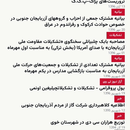
تروریست‌های پژاک-پ.ک.ک
13 آبان 1396
بیانیه
بیانیه مشترک جمعی از احزاب و گروههای آزربایجان جنوبی در
خصوص حوادث کرکوک و رفراندوم در عراق
20 مهر 1396
تشکیلات
مصاحبه بابک چلبیانلی سخنگوی «تشکیلات مقاومت ملی
آزربایجان» با صدای آمریکا (بخش ترکی) به مناسبت اول مهرماه
01 مهر 1396
بیانیه
بیانیه مشترک تعدادی از تشکیلات و جمعیت‌های حرکت ملی
آزربایجان به مناسبت بازگشایی مدارس در یکم مهرماه
28 شهریور 1396
آراز نیوز تی وی
یول پروقرامی - تشکیلات و تشکیلاتچیلیغین اونمی
19 شهریور 1396
خبر
اطلاعیه کلاهبرداری شرکت گاز از مردم آذربایجان جنوبی
12 شهریور 1395
خبر
توزیع هزاران سی دی در شهرستان خوی
19 آذر 1394