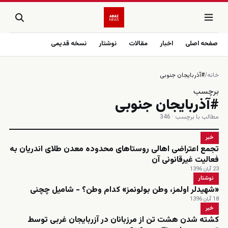
صفحه اصلی
اخبار
مقالات
نوشتار
نسخه قدیمی
خانه
/
#آذربایجان جنوبی
برچسب
#آذربایجان جنوبی
مطالب با برچسب · 346
خبر
تجمع اعتراضی اهالی روستاهای محدوده معدن طلای اندریان به
فعالیت غیرقانونی آن
23 آبان 1396
نوشتار
«شهیدلر اولمز، وطن بولونمز» کدام وطن؟ - شامیل چچنی
18 آبان 1396
خبر
کشته شدن هشت تن از مرزبانان در آزربایجان غربی توسط