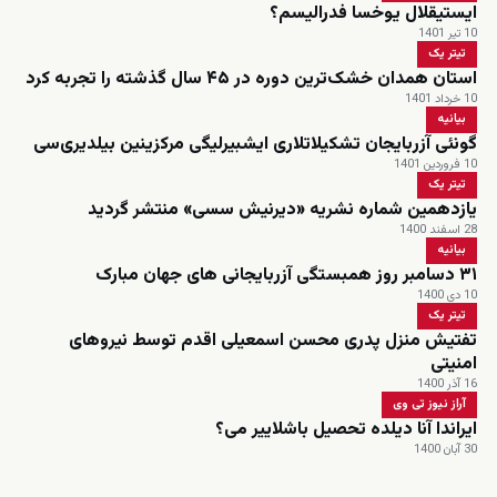
ایستیقلال یوخسا فدرالیسم؟
10 تیر 1401
تیتر یک
استان همدان خشک‌ترین دوره در ۴۵ سال گذشته را تجربه کرد
10 خرداد 1401
بیانیه
گونئی آزربایجان تشکیلاتلاری ایشبیرلیگی مرکزینین بیلدیری‌سی
10 فروردین 1401
تیتر یک
یازدهمین شماره نشریه «دیرنیش سسی» منتشر گردید
28 اسفند 1400
بیانیه
۳۱ دسامبر روز همبستگی آزربایجانی های جهان مبارک
10 دی 1400
تیتر یک
تفتیش منزل پدری محسن اسمعیلی اقدم توسط نیروهای
امنیتی
16 آذر 1400
آراز نیوز تی وی
ایراندا آنا دیلده تحصیل باشلاییر می؟
30 آبان 1400