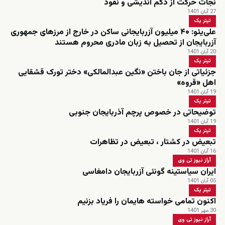
نجات حرکت از دگم اندیشی و نفوذ
27 آبان 1401
تیتر یک
علی‌یئو: ۴۰ میلیون آزربایجانی ساکن در خارج از مرزهای جمهوری
آزربایجان از تحصیل به زبان مادری محروم هستند
20 آبان 1401
تیتر یک
جزئیاتی از جان باختن «نگین عبدالمالکی» دختر تورک قشقایی
اهل «قروه»
19 آبان 1401
تیتر یک
توضیحاتی در خصوص پرچم آذربایجان جنوبی
19 آبان 1401
تیتر یک
تبعیض در کشتار ، تبعیض در تظاهرات
16 آبان 1401
آراز نیوز تی وی
ایران سیاستینه گونئی آزربایجان دامغاسی
05 آبان 1401
تیتر یک
اکنون تمامی خواسته هایمان را فریاد بزنیم
30 مهر 1401
آراز نیوز تی وی