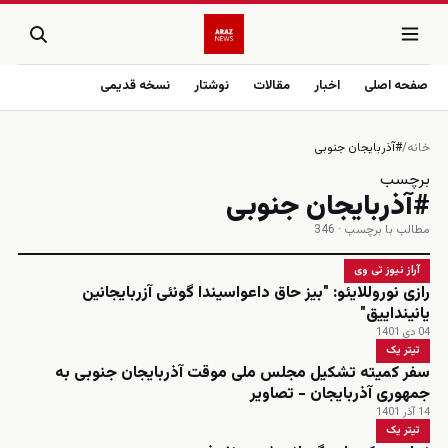
صفحه اصلی
اخبار
مقالات
نوشتار
نسخه قدیمی
خانه
/
#آذربایجان جنوبی
برچسب
#آذربایجان جنوبی
مطالب با برچسب · 346
آراز نیوز تی وی
رازی نوروللایئو: "بیز حاق داعواسیندا گونئی آزربایجانین
یانینداییق"
04 دی 1401
تیتر یک
سفر کمیته تشکیل مجلس ملی موقت آذربایجان جنوبی به
جمهوری آذربایجان - تصاویر
14 آذر 1401
تیتر یک