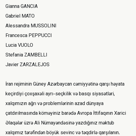
Gianna GANCIA
Gabriel MATO
Alessandra MUSSOLINI
Francesca PEPPUCCI
Lucia VUOLO
Stefania ZAMBELLI
Javier ZARZALEJOS
İran rejiminin Güney Azərbaycan cəmiyyətinə qarşı həyata
keçirdiyi çoxşaxəli ayrı-seçkilik və basqı siyasətləri,
xalqımızın ağrı və problemlərinin azad dünyaya
çatdırılmasında köməyiniz barədə Avropa İttifaqının Xarici
Əlaqələr üzrə Ali Nümayəndəsinə yazdığınız məktub
xalqımız tərəfindən böyük sevinc və təqdirlə qarşılanın.