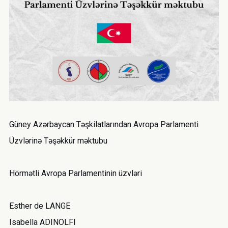
Güney Azərbaycan Təşkilatlarından Avropa Parlamenti
Üzvlərinə Təşəkkür məktubu
Hörmətli Avropa Parlamentinin üzvləri
Esther de LANGE
Isabella ADINOLFI