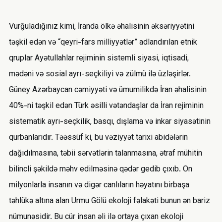
Vurğuladığınız kimi, İranda ölkə əhalisinin əksəriyyətini
təşkil edən və “qeyri-fars milliyyətlər” adlandırılan etnik
qruplar Ayətullahlar rejiminin sistemli siyasi, iqtisadi,
mədəni və sosial ayrı-seçkiliyi və zülmü ilə üzləşirlər.
Güney Azərbaycan cəmiyyəti və ümumilikdə İran əhalisinin
40%-ni təşkil edən Türk əsilli vətəndaşlar da İran rejiminin
sistematik ayrı-seçkilik, basqı, dışlama və inkar siyasətinin
qurbanlarıdır. Təəssüf ki, bu vəziyyət tarixi abidələrin
dağıdılmasına, təbii sərvətlərin talanmasına, ətraf mühitin
bilincli şəkildə məhv edilməsinə qədər gedib çıxıb. On
milyonlarla insanın və digər canlıların həyatını birbaşa
təhlükə altına alan Urmu Gölü ekoloji fəlakəti bunun ən bariz
nümunəsidir. Bu cür insan əli ilə ortaya çıxan ekoloji