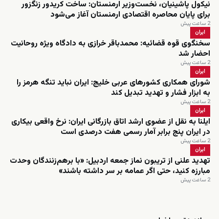
نیکول پاشینیان، نخست‌وزیر ارمنستان: ساخت کریدور زنگزور
برای پایان محاصره اقتصادی ارمنستان آغاز می‌شود
2 ساعت پیش
ایران
سخنگوی قوه قضائیه: محمدباقر خرازی به دادگاه ویژه روحانیت
احضار شد
2 ساعت پیش
ایران
شورای همکاری کشورهای عربی خلیج: ایران نباید تنگه هرمز را
به ابزار فشار و تهدید تبدیل کند
2 ساعت پیش
ایران
ایلنا به نقل از عضوی ارشد اتاق بازرگانی ایران: نرخ واقعی بیکاری
در ایران پنج برابر آمار رسمی هفت درصدی است
2 ساعت پیش
ایران
تهدید علنی از تریبون نماز جمعه اردبیل: «با برهم‌زنندگان وحدت
مبارزه کنید، حتی اگر عمامه بر سر داشته باشند»
2 ساعت پیش
زنده