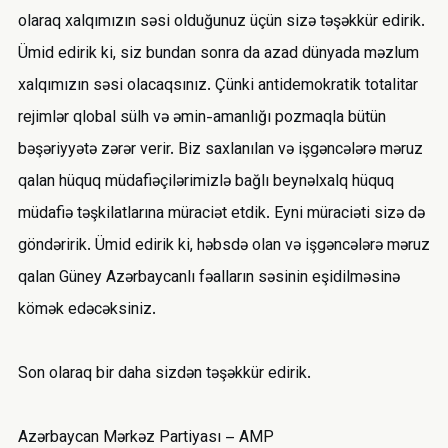
olaraq xalqımızın səsi olduğunuz üçün sizə təşəkkür edirik.
Ümid edirik ki, siz bundan sonra da azad dünyada məzlum
xalqımızın səsi olacaqsınız. Çünki antidemokratik totalitar
rejimlər qlobal sülh və əmin-amanlığı pozmaqla bütün
bəşəriyyətə zərər verir. Biz saxlanılan və işgəncələrə məruz
qalan hüquq müdafiəçilərimizlə bağlı beynəlxalq hüquq
müdafiə təşkilatlarına müraciət etdik. Eyni müraciəti sizə də
göndəririk. Ümid edirik ki, həbsdə olan və işgəncələrə məruz
qalan Güney Azərbaycanlı fəalların səsinin eşidilməsinə
kömək edəcəksiniz.
Son olaraq bir daha sizdən təşəkkür edirik.
Azərbaycan Mərkəz Partiyası – AMP