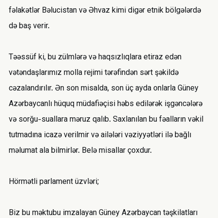
fəlakətlər Bəlucistan və Əhvaz kimi digər etnik bölgələrdə
də baş verir.
Təəssüf ki, bu zülmlərə və haqsızlıqlara etiraz edən
vətəndaşlarımız molla rejimi tərəfindən sərt şəkildə
cəzalandırılır. Ən son misalda, son üç ayda onlarla Güney
Azərbaycanlı hüquq müdafiəçisi həbs edilərək işgəncələrə
və sorğu-suallara məruz qalıb. Saxlanılan bu fəalların vəkil
tutmadına icazə verilmir və ailələri vəziyyətləri ilə bağlı
məlumat ala bilmirlər. Belə misallar çoxdur.
Hörmətli parlament üzvləri;
Biz bu məktubu imzalayan Güney Azərbaycan təşkilatları