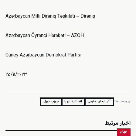
Azərbaycan Milli Dirəniş Təşkilatı – Dirəniş
Azərbaycan Öyrənci Hərəkəti – AZOH
Güney Azərbaycan Demokrat Partisi
۲۵/۱۱/۲۰۲۳
برچسب‌ها:
آذربایجان جنوبی
اتحادیه اروپا
جوزپ بورل
اخبار مرتبط
جهان