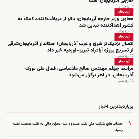
خارجی آذربایجان است
8 روز پیش
آزربایجان
معاون وزیر خارجه آزربایجان: باکو از دریافت‌کننده کمک به
کشور اهداکننده تبدیل شد
10 روز پیش
آزربایجان
اتصال نزدیک‌تر شرق و غرب آذربایجان؛ استاندار آذربایجان‌شرقی
از تسریع پروژه آزادراه تبریز–اورمیه خبر داد
10 روز پیش
آزربایجان
مراسم چهلم مهندس صالح ملاعباسی، فعال ملی تورک
آذربایجانی، در اهر برگزار می‌شود
10 روز پیش
زنده
پربازدیدترین اخبار
۱
حساب‌های شرکت ملی نفت مسدود شد؛ بحران مالی به قلب صنعت نفت
رسید