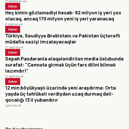
15 dəqiqə əvvəl
Xəbər
Heç kimin gözləmədiyi hesab: 92 milyon iş yeri yox
olacaq, ancaq 170 milyon yeni iş yeri yaranacaq
8 saat əvvəl
Xəbər
Türkiyə, Səudiyyə Ərəbistanı və Pakistan üçtərəfli
müdafiə sazişi imzalayacaqlar
17 saat əvvəl
Xəbər
Sepah Pasdaranla əlaqələndirilən media üslubunda
xurafat: "Cənnətə girmək üçün fars dilini bilmək
lazımdır!"
17 saat əvvəl
Xəbər
12 min böyükyaşlı üzərində yeni araşdırma: Orta
yaşda üç təhlükəli vərdişdən uzaq durmaq dəli-
qocalığı 13 il yubandırır
1 gün əvvəl
CANLI