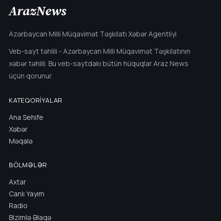
ArazNews
Azərbaycan Milli Müqavimət Təşkilatı Xəbər Agentliyi
Veb-sayt təhlili - Azərbaycan Milli Müqavimət Təşkilatının
xəbər təhlili. Bu veb-saytdakı bütün hüquqlar Araz News
üçün qorunur.
KATEQORIYALAR
Ana Sehife
Xəbər
Məqalə
BÖLMƏLƏR
Axtar
Canlı Yayım
Radio
Bizimlə Əlaqə