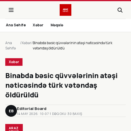
Ana Sehife
Xəbər
Məqalə
Ana
/
Xəbər
/
Binabda bəsic qüvvələrinin atəşi nəticəsində türk
Səhifə
vətəndaş öldürüldü
Xəbər
Binabda bəsic qüvvələrinin atəşi
nəticəsində türk vətəndaş
öldürüldü
Editorial Board
EB
14 MAY 2026 · 10:07
·
1 DƏQ OXU
·
30 BAXIŞ
ARAZ