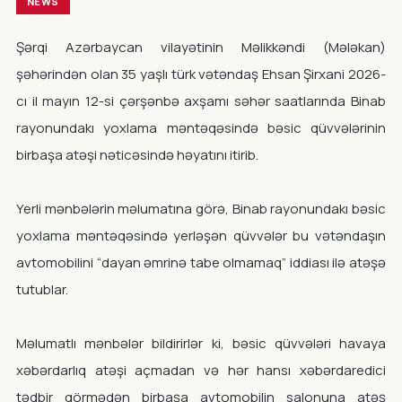
NEWS
Şərqi Azərbaycan vilayətinin Məlikkəndi (Mələkan)
şəhərindən olan 35 yaşlı türk vətəndaş Ehsan Şirxani 2026-
cı il mayın 12-si çərşənbə axşamı səhər saatlarında Binab
rayonundakı yoxlama məntəqəsində bəsic qüvvələrinin
birbaşa atəşi nəticəsində həyatını itirib.
Yerli mənbələrin məlumatına görə, Binab rayonundakı bəsic
yoxlama məntəqəsində yerləşən qüvvələr bu vətəndaşın
avtomobilini “dayan əmrinə tabe olmamaq” iddiası ilə atəşə
tutublar.
Məlumatlı mənbələr bildirirlər ki, bəsic qüvvələri havaya
xəbərdarlıq atəşi açmadan və hər hansı xəbərdaredici
tədbir görmədən birbaşa avtomobilin salonuna atəş