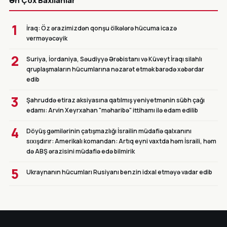
Ən Çox Baxılanlar
1
İraq: Öz ərazimizdən qonşu ölkələrə hücuma icazə
verməyəcəyik
2
Suriya, İordaniya, Səudiyyə Ərəbistanı və Küveyt İraqı silahlı
qruplaşmaların hücumlarına nəzarət etmək barədə xəbərdar
edib
3
Şahruddə etiraz aksiyasına qatılmış yeniyetmənin sübh çağı
edamı: Arvin Xeyrxahan "məharibə" ittihamı ilə edam edilib
4
Döyüş gəmilərinin çatışmazlığı İsrailin müdafiə qalxanını
sıxışdırır: Amerikalı komandan: Artıq eyni vaxtda həm İsraili, həm
də ABŞ ərazisini müdafiə edə bilmirik
5
Ukraynanın hücumları Rusiyanı benzin idxal etməyə vadar edib