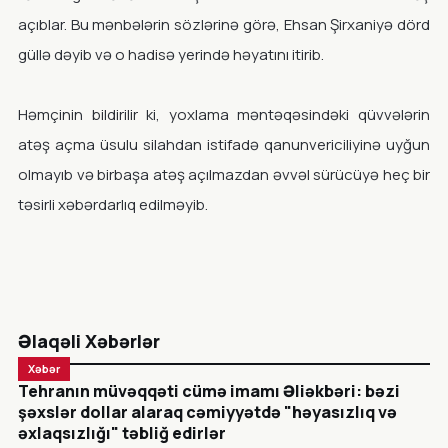
açıblar. Bu mənbələrin sözlərinə görə, Ehsan Şirxaniyə dörd
güllə dəyib və o hadisə yerində həyatını itirib.
Həmçinin bildirilir ki, yoxlama məntəqəsindəki qüvvələrin
atəş açma üsulu silahdan istifadə qanunvericiliyinə uyğun
olmayıb və birbaşa atəş açılmazdan əvvəl sürücüyə heç bir
təsirli xəbərdarlıq edilməyib.
Əlaqəli Xəbərlər
Xəbər
Tehranın müvəqqəti cümə imamı Əliəkbəri: bəzi
şəxslər dollar alaraq cəmiyyətdə "həyasızlıq və
əxlaqsızlığı" təbliğ edirlər