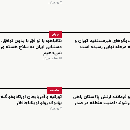
2 روز پیش
جهان
ت‌وگوهای غیرمستقیم تهران و
نتانیاهو: با توافق یا بدون توافق، 
ه مرحله نهایی رسیده است
دستیابی ایران به سلاح هسته‌ای ر
نمی‌دهیم
13 ساعت پیش
منطقه
 فرمانده ارتش پاکستان راهی
تورکیه و آذربایجان اورتادوغو گله
‌شوند؛ امنیت منطقه در صدر
بؤیوک رولو اوینایاجاقلار
2 روز پیش