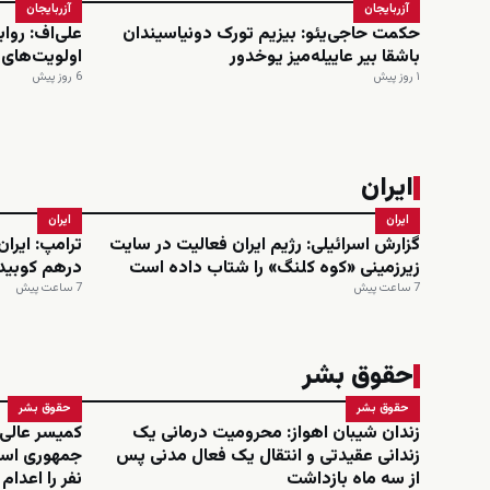
آزربایجان
آزربایجان
حکمت حاجی‌یئو: بیزیم تورک دونیاسیندان
علی‌اف: روا
باشقا بیر عاییله‌میز یوخدور
اولویت‌های
۱ روز پیش
6 روز پیش
ایران
ایران
ایران
گزارش اسرائیلی: رژیم ایران فعالیت در سایت
ترامپ: ایرا
زیرزمینی «کوه کلنگ» را شتاب داده است
درهم کوبید
7 ساعت پیش
7 ساعت پیش
حقوق بشر
حقوق بشر
حقوق بشر
زندان شیبان اهواز: محرومیت درمانی یک
کمیسر عالی
زندانی عقیدتی و انتقال یک فعال مدنی پس
از سه ماه بازداشت
نفر را اعدا