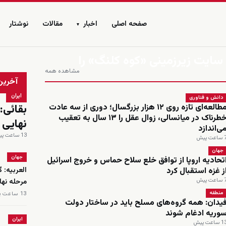
صفحه اصلی
اخبار
مقالات
نوشتار
▾
 سایت زیرزمینی «کوه کلنگ» را
مشاهده همه
زنده
آخرین
ایران
دانش و فناوری
بقائی:
مطالعه‌ای تازه روی ۱۲ هزار بزرگسال؛ دوری از سه عادت
خطرناک در میانسالی، زوال عقل را ۱۳ سال به تعقیب
نهایی
ی‌اندازد
13 ساعت پیش
اعت پیش
جهان
جهان
تحادیه اروپا از توافق خلع سلاح حماس و خروج اسرائیل
ز غزه استقبال کرد
العربیه: 
اعت پیش
مرحله نه
منطقه
13 ساعت پیش
یدان: همه گروه‌های مسلح باید در ساختار دولت
وریه ادغام شوند
ایران
 ساعت پیش