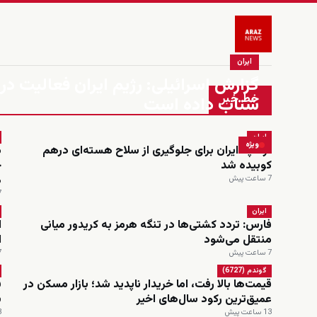
ایران
گزارش اسرائیلی: رژیم ایران فعالیت در
خط خبر
شتاب داده است
ایران
ویژه
ترامپ: ایران برای جلوگیری از سلاح هسته‌ای درهم
کوبیده شد
م
7 ساعت پیش
7 س
ایران
فارس: تردد کشتی‌ها در تنگه هرمز به کریدور میانی
ا
منتقل می‌شود
ا
7 ساعت پیش
7 س
گوندم (6727)
قیمت‌ها بالا رفت، اما خریدار ناپدید شد؛ بازار مسکن در
ف
عمیق‌ترین رکود سال‌های اخیر
س
13 ساعت پیش
13