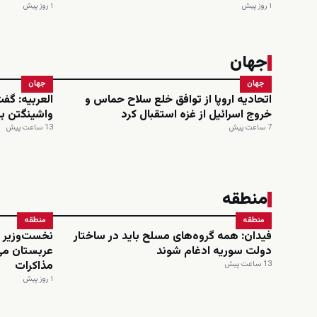
۱ روز پیش
۱ روز پیش
جهان
جهان
جهان
اتحادیه اروپا از توافق خلع سلاح حماس و
العربیه: گف
خروج اسرائیل از غزه استقبال کرد
واشینگتن ب
7 ساعت پیش
13 ساعت پیش
منطقه
منطقه
منطقه
فیدان: همه گروه‌های مسلح باید در ساختار
نخست‌وزیر و
دولت سوریه ادغام شوند
عربستان می
مذاکرات
13 ساعت پیش
۱ روز پیش