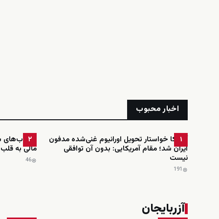
اخبار محبوب
آمریکا خواستار تحویل اورانیوم غنی‌شده مدفون
حساب‌های ش
۲
۱
ایران شد؛ مقام آمریکایی: بدون آن توافقی
مالی به قلب
نیست
46
191
آزربایجان