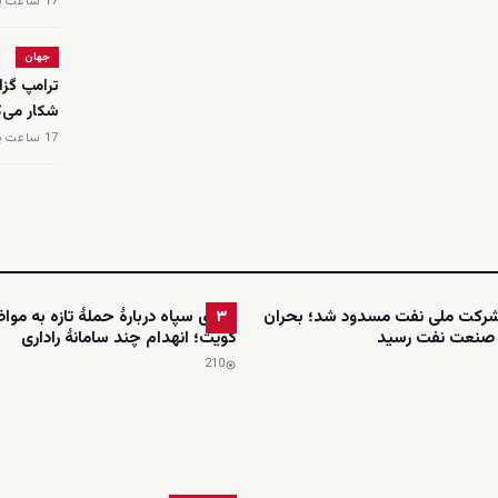
17 ساعت پیش
جهان
ترامپ گزا
شکار می‌ک
17 ساعت پیش
رکت ملی نفت مسدود شد؛ بحران
ادعای سپاه دربارهٔ حملهٔ تازه به موا
۳
 صنعت نفت رسید
کویت؛ انهدام چند سامانهٔ راداری
210