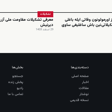
تشکیلات
 اورمولونون وفاتی ایله باغلی
معرفی تشکیلات مقاومت ملی آزرب
یلاتی‌نین باش ساغلیغی ساوی
دیرنیش
29 اسفند 1403
دسته‌بندی‌ها
بخش‌ها
صفحه اصلی
جستجو
اخبار
پخش زنده
مقالات
رادیو
نوشتار
تماس با ما
نسخه قدیمی