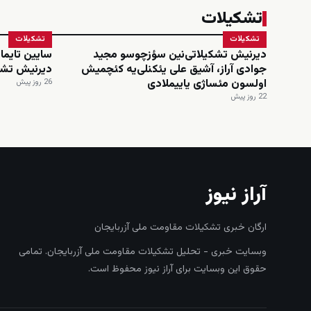
تشکیلات
تشکیلات
تشکیلات
دیرنیش تشکیلاتی‌نین سؤزچوسو مجید
سایین تایماز
جوادی آراز، آشیق علی یئکنلی‌یه کئچمیش
دیرنیش تشک
اولسون مئساژی یاییملادی
26 روز پیش
22 روز پیش
آراز نیوز
ارگان خبری تشکیلات مقاومت ملی آزربایجان
وبسایت خبری - تحلیل تشکیلات مقاومت ملی آزربایجان. تمامی
حقوق این وبسایت برای آراز نیوز محفوظ است.