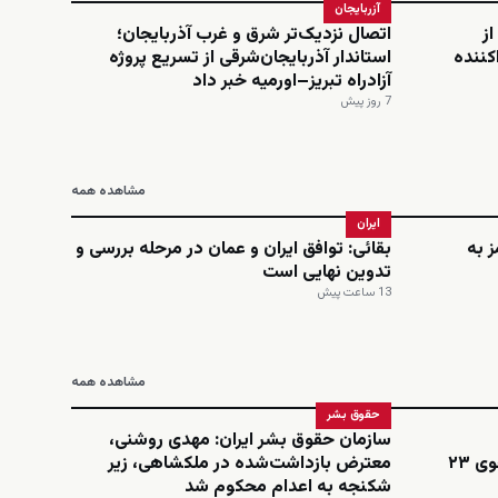
آزربایجان
از
اتصال نزدیک‌تر شرق و غرب آذربایجان؛
کننده
استاندار آذربایجان‌شرقی از تسریع پروژه
آزادراه تبریز–اورمیه خبر داد
7 روز پیش
مشاهده همه
ایران
 به
بقائی: توافق ایران و عمان در مرحله بررسی و
تدوین نهایی است
13 ساعت پیش
مشاهده همه
حقوق بشر
سازمان حقوق بشر ایران: مهدی روشنی،
اینستاگرامی؛ نجمه امینی، دانشجوی ۲۳
معترض بازداشت‌شده در ملکشاهی، زیر
شکنجه به اعدام محکوم شد