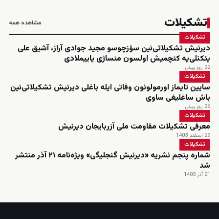
تشکیلات
مشاهده همه
تشکیلات
دیرنیش تشکیلاتی‌نین سؤزچوسو مجید جوادی آراز، آشیق علی
یئکنلی‌یه کئچمیش اولسون مئساژی یاییملادی
22 روز پیش
تشکیلات
سایین تایماز اورمولونون وفاتی ایله باغلی دیرنیش تشکیلاتی‌نین
باش ساغلیغی ساوی
26 روز پیش
تشکیلات
معرفی تشکیلات مقاومت ملی آزربایجان دیرنیش
29 اسفند 1403
تشکیلات
شماره پنجم نشریه «دیرنیش گنجلیگی» ویژه‌نامه ۲۱ آذر منتشر
شد
21 آذر 1403