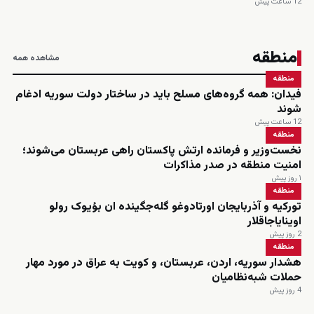
12 ساعت پیش
منطقه
مشاهده همه
منطقه
فیدان: همه گروه‌های مسلح باید در ساختار دولت سوریه ادغام
شوند
12 ساعت پیش
منطقه
نخست‌وزیر و فرمانده ارتش پاکستان راهی عربستان می‌شوند؛
امنیت منطقه در صدر مذاکرات
۱ روز پیش
منطقه
تورکیه و آذربایجان اورتادوغو گله‌جگینده ان بؤیوک رولو
اوینایاجاقلار
2 روز پیش
منطقه
هشدار سوریه، اردن، عربستان، و کویت به عراق در مورد مهار
حملات شبه‌نظامیان
4 روز پیش