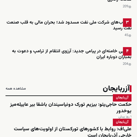
209
حساب‌های شرکت ملی نفت مسدود شد؛ بحران مالی به قلب صنعت
۳
نفت رسید
45
مجتبی خامنه‌ای در پیامی جدید: آرزوی انتقام از ترامپ و دعوت به
۴
بمباران دوباره ایران
204
آزربایجان
مشاهده همه
آزربایجان
حکمت حاجی‌یئو: بیزیم تورک دونیاسیندان باشقا بیر عاییله‌میز
یوخدور
۱ روز پیش
آزربایجان
علی‌اف: روابط با کشورهای تورکستان از اولویت‌های سیاست
خارجی آذربایجان است