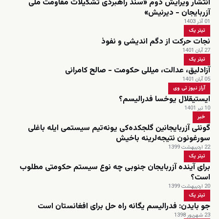
انتشار ویرایش دوم «سند راهبردی تشکیلات مقاومت ملی
آزربایجان - دیرنیش»
01 آذر 1403
تیتر یک
نجات حرکت از دگم اندیشی و نفوذ
27 آبان 1401
تیتر یک
آزادلیق، عدالت، میللی حکومت - صالح کامرانی
05 آبان 1401
آراز نیوز تی وی
ایستیقلال یوخسا فدرالیسم؟
10 تیر 1401
خبر
گونئی آزربایجانین گلجکده‌کی یونه‌تیم سیستمی ایله باغلی
سورغونون نتیجه‌لرینه باخیش
22 اردیبهشت 1399
تیتر یک
برای آینده آزربایجان جنوبی چه نوع سیستم حکومتی مطلوب
است؟
20 اردیبهشت 1399
تیتر یک
جو بایدن: فدرالیسم یگانه راه حل برای افغانستان است
23 شهریور 1398