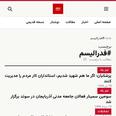
صفحه اصلی
اخبار
مقالات
نوشتار
نسخه قدیمی
خانه
/
#فدرالیسم
برچسب
#فدرالیسم
مطالب با برچسب · 22
تیتر یک
پزشکیان: اگر ما هم شهید شدیم، استانداران کار مردم را مدیریت
کنند
18 تیر 1404
تیتر یک
سومین سمینار فعالان جامعه مدنی آذربایجان در سوئد برگزار
شد
19 خرداد 1404
تشکیلات