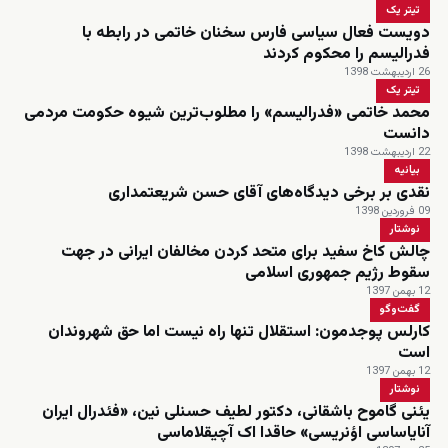
تیتر یک
دویست فعال سیاسی فارس سخنان خاتمی در رابطه با
فدرالیسم را محکوم کردند
26 اردیبهشت 1398
تیتر یک
محمد خاتمی «فدرالیسم» را مطلوب‌ترین شیوه حکومت مردمی
دانست
22 اردیبهشت 1398
بیانیه
نقدی بر برخی دیدگاه‌های آقای حسن شریعتمداری
09 فروردین 1398
نوشتار
چالش کاخ سفید برای متحد کردن مخالفان ایرانی در جهت
سقوط رژیم جمهوری اسلامی
12 بهمن 1397
گفت‌و‌گو
کارلس پوجدمون: استقلال تنها راه نیست اما حق شهروندان
است
12 بهمن 1397
نوشتار
یئنی گاموح باشقانی، دکتور لطیف حسنلی نین، «فئدرال ایران
آنایاساسی اؤنریسی» حاقدا اک آچیقلاماسی