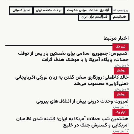
برچسب‌ها:
آزادلیق، عدالت، میللی حکومت
ایالات متحده ایران
صالح کامرانی
فدرالیسم
فدرالیسم برای ایران
اخبار مرتبط
تیتر یک
اکسیوس: جمهوری اسلامی برای نخستین بار پس از توقف
حملات، پایگاه آمریکا را با موشک هدف گرفت
5 روز پیش
نوشتار
خالد کاظملی: روزگاری سخن گفتن به زبان تورکی آذربایجانی
«ملی‌گرایی» محسوب می‌شد
8 روز پیش
نوشتار
ضرورت وحدت درونی پیش از ائتلاف‌های بیرونی
11 روز پیش
تیتر یک
هشتمین شب حملات آمریکا به ایران؛ کشته شدن نظامیان
آمریکایی و گسترش جنگ در خلیج
17 روز پیش