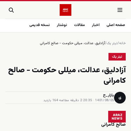
صفحه اصلی
اخبار
مقالات
نوشتار
نسخه قدیمی
خانه
/
تیتر یک
/
آزادلیق، عدالت، میللی حکومت - صالح کامرانی
تیتر یک
آزادلیق، عدالت، میللی حکومت - صالح
کامرانی
یازار_ح
ی
1401/08/05 · 20:35
·
2 دقیقه مطالعه
·
164 بازدید
ARAZ
NEWS
صالح کامرانی