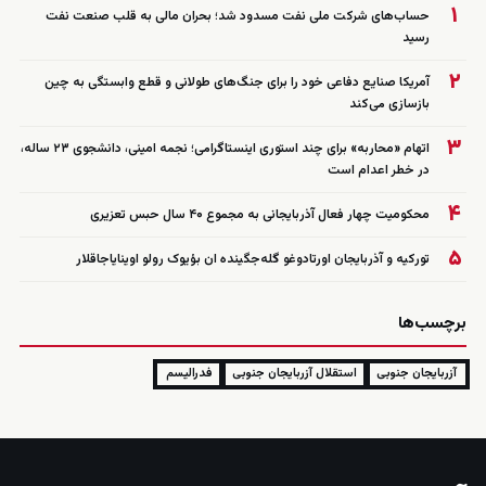
۱
حساب‌های شرکت ملی نفت مسدود شد؛ بحران مالی به قلب صنعت نفت
رسید
۲
آمریکا صنایع دفاعی خود را برای جنگ‌های طولانی و قطع وابستگی به چین
بازسازی می‌کند
۳
اتهام «محاربه» برای چند استوری اینستاگرامی؛ نجمه امینی، دانشجوی ۲۳ ساله،
در خطر اعدام است
۴
محکومیت چهار فعال آذربایجانی به مجموع ۴۰ سال حبس تعزیری
۵
تورکیه و آذربایجان اورتادوغو گله‌جگینده ان بؤیوک رولو اوینایاجاقلار
برچسب‌ها
آزربایجان جنوبی
استقلال آزربایجان جنوبی
فدرالیسم