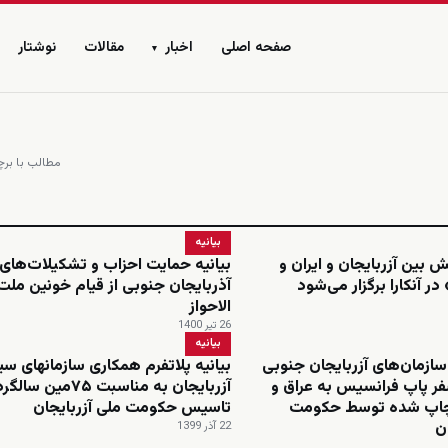
صفحه اصلی
اخبار
مقالات
نوشتار
▾
مطالب با برچس
بیانیه
 بین آزربایجان و ایران و
بیانیه حمایت احزاب و تشکیلات‌های
ر آنکارا برگزار می‌شود
آذربایجان جنوبی از قیام خونین مل
الاحواز
26 تیر 1400
بیانیه
سازمان‌های آزربایجان جنوبی
بیانیه پلاتفرم همکاری سازمانهای س
سفر پاپ فرانسیس به عراق و
آزربایجان به مناسبت ۷۵مین سالگ
 چاپ شده توسط حکومت
تاسیس حکومت ملی آزربایجان
ن
22 آذر 1399