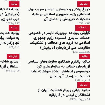
تیتر یک
بیانیه
دروغ پراکنی و جوسازی عوامل سرویسهای
بیانیه تشکیل
اطلاعاتی رژیم جمهوری اسلامی بر علیه
(دیرنیش) در
تشکیلات دیرینش و اعضای آن
عرب احوازی
08 آذر 1399
27 آبان 1399
تشکیلات
بیانیه
گزارش روزنامه نیویورک تایمز در خصوص
بیانیه حمایت
حملات سایبری گسترده رژیم جمهوری
به دولت ایران
اسلامی به گروه های مخالف و تشکیلات
تجاوزکارانه ا
مقاومت ملی آزربایجان (دیرنیش)
24 تیر 1399
29 شهریور 1399
بیانیه
تیتر یک
بیانیه پلتفرم همکاری سازمان‌های سیاسی
اهدای شاخه گل
آزربایجان خطاب به سازمان‌های کرد
استقلال آزرب
درخصوص ادعاهای زیاده خواهانه علیه
08 خرداد 1399
تمامیت سرزمینی آزربایجان
17 خرداد 1399
تیتر یک
بیانیه پایانی وبینار «حمایت ایران از
اشغالگران ارمنی در قاراباغ»
14 اردیبهشت 1399