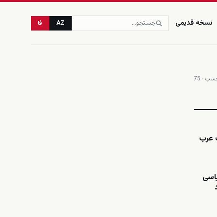
نسخه قدیمی
AZ
فا
ب · 75
زنده
ت عرب
یاسی
رد