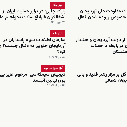
تیتر یک
ات مقاومت ملی آزربایجان
بابک چلبی: در برابر حمایت ایران از
 خصوص ربوده شدن فعال
اشغالگران قاراباغ ساکت نخواهیم ما
25 مهر 1399
تیتر یک
 از دولت آزربایجان و هشدار
سازمان اطلاعات سپاه پاسداران در
 در رابطه با حملات
آزربایجان جنوبی به دنبال چیست؟ چ
رمنستان
کرد؟
30 خرداد 1399
آراز نیوز تی وی
 بر مزار رهبر فقید و بانی
دیرنیش سیمگه‌سی؛ مرحوم عزیز بی
ایجان شمالی
پورولی‌نین آنیسینا
04 خرداد 1399