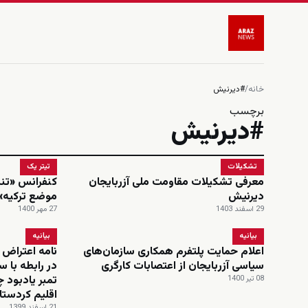
خانه
/
#دیرنیش
برچسب
#دیرنیش
تشکیلات
تیتر یک
معرفی تشکیلات مقاومت ملی آزربایجان
کنفرانس «تنش
دیرنیش
موضع ترکیه» د
29 اسفند 1403
27 مهر 1400
بیانیه
بیانیه
اعلام حمایت پلتفرم همکاری سازمان‌های
نامه اعتراض 
سیاسی آزربایجان از اعتصابات کارگری
در رابطه با 
تمبر یادبود
08 تیر 1400
اقلیم کردستا
21 اسفند 1399