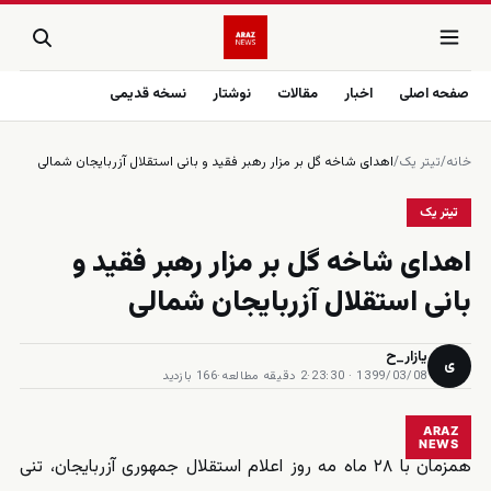
صفحه اصلی
اخبار
مقالات
نوشتار
نسخه قدیمی
خانه
/
تیتر یک
/
اهدای شاخه گل بر مزار رهبر فقید و بانی استقلال آزربایجان شمالی
تیتر یک
اهدای شاخه گل بر مزار رهبر فقید و
بانی استقلال آزربایجان شمالی
یازار_ح
ی
1399/03/08 · 23:30
·
2 دقیقه مطالعه
·
166 بازدید
ARAZ
NEWS
همزمان با ۲۸ ماه مه روز اعلام استقلال جمهوری آزربایجان، تنی