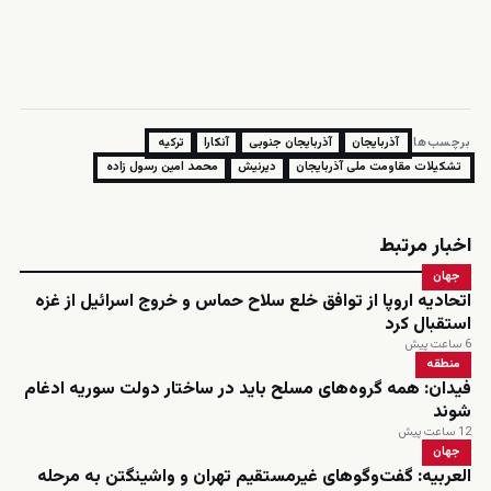
برچسب‌ها:
آذربایجان
آذربایجان جنوبی
آنکارا
ترکیه
تشکیلات مقاومت ملی آذربایجان
دیرنیش
محمد امین رسول زاده
اخبار مرتبط
جهان
اتحادیه اروپا از توافق خلع سلاح حماس و خروج اسرائیل از غزه
استقبال کرد
6 ساعت پیش
منطقه
فیدان: همه گروه‌های مسلح باید در ساختار دولت سوریه ادغام
شوند
12 ساعت پیش
جهان
العربیه: گفت‌وگوهای غیرمستقیم تهران و واشینگتن به مرحله