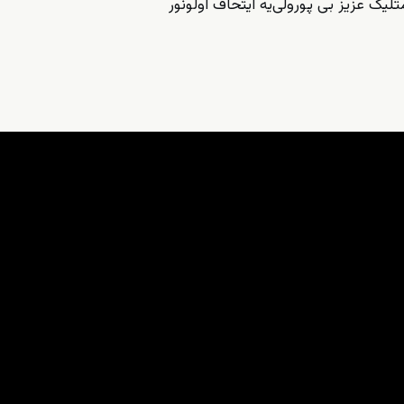
یک عزیز بی پورولی‌یه ایتحاف اولونور