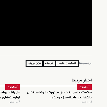
برچسب‌ها:
آذربایجان جنوبی
دیرنیش
عزیز پورولی
اخبار مرتبط
آزربایجان
آزربایجان
حکمت حاجی‌یئو: بیزیم تورک دونیاسیندان
علی‌اف: رواب
باشقا بیر عاییله‌میز یوخدور
اولویت‌های 
2 روز پیش
7 روز پیش