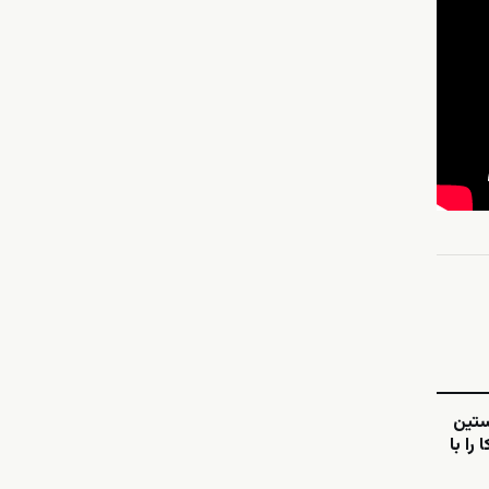
ستین
را با