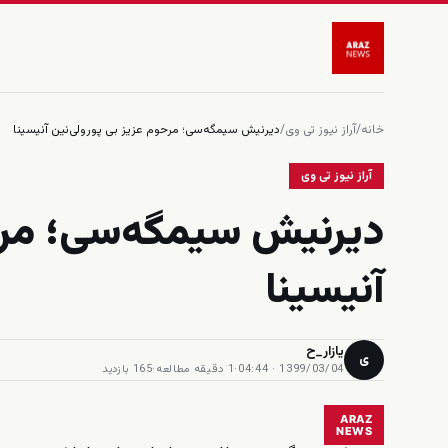
خانه
/
آراز نیوز تی وی
/
دیرنیش سیمگه‌سی؛ مرحوم عزیز بی پورولی‌نین آنیسینا
آراز نیوز تی وی
دیرنیش سیمگه‌سی؛ مرحو
آنیسینا
یازار_ح
ی
1399/03/04 · 04:44
·
1 دقیقه مطالعه
·
165 بازدید
ARAZ
NEWS