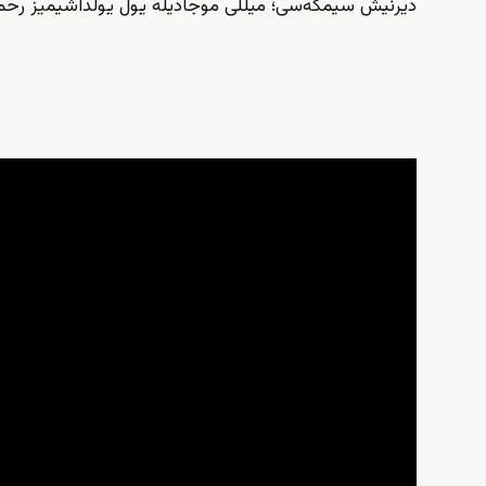
دیرنیش سیمگه‌‌سی؛ میللی موجادیله یول یولداشیمیز رحمتل