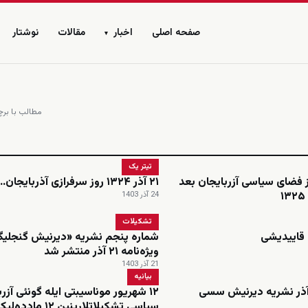
صفحه اصلی
اخبار
مقالات
نوشتار
▾
مطالب با برچس
تیتر یک
ز فضای سیاسی آزربایجان بعد
٢١ آذر ١٣٢۴ روز سرفرازی آذربایجان...!
24 آذر 1403
تشکیلات
 قاییدیشی
شماره پنجم نشریه «دیرنیش گنجلی
ویژه‌نامه ۲۱ آذر منتشر شد
21 آذر 1403
بیانیه
ژه نامه ۲۱ آذر نشریه دیرنیش سسی
۱۲ شهریور موناسیبتی ایله گونئی آزر
سیاسی تشکیلاتلارینین ۱۲ مادده‌ل