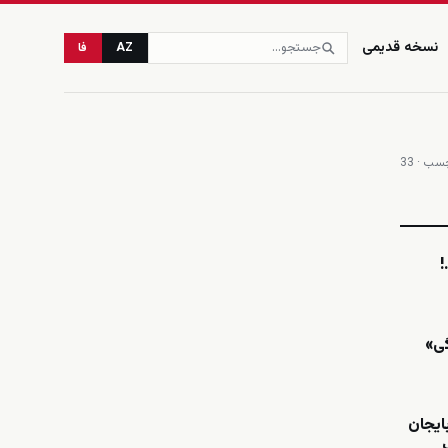
نسخه قدیمی
AZ
فا
ب · 33
زنده
گی»
بایجان
یک