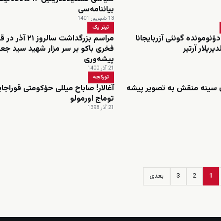
بیاننامه‌سی
13 شهریور 1401
تیتر یک
 دؤنومونده گونئی آزربایجانا
مراسم بزرگداشت سالروز 
یلار آرتیر‌
فخری باکو بر سر مزار شهید سید جعف
پیشه‌وری
21 آذر 1400
تورکجه
 سینه منقش به تصویر پیشه
آغالار! صاباح میللی حؤکومتی قوراجای
توماج اورمولو
21 آذر 1398
1
2
3
بعدی