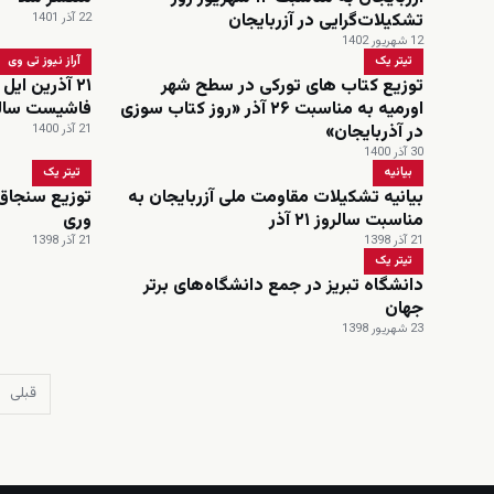
تشکیلات‌گرایی در آزربایجان
22 آذر 1401
12 شهریور 1402
تیتر یک
آراز نیوز تی وی
توزیع کتاب های تورکی در سطح شهر
۲۱ آذرین ایل
اورمیه به مناسبت ۲۶ آذر «روز کتاب سوزی
فاشیست سالدیر
در آذربایجان»
21 آذر 1400
30 آذر 1400
بیانیه
تیتر یک
بیانیه تشکیلات مقاومت ملی آزربایجان به
توزیع سنجاق
مناسبت سالروز ۲۱ آذر
وری
21 آذر 1398
21 آذر 1398
تیتر یک
دانشگاه تبریز در جمع دانشگاه‌های برتر
جهان
23 شهریور 1398
قبلی