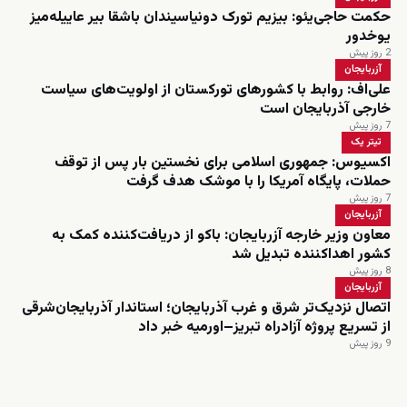
حکمت حاجی‌یئو: بیزیم تورک دونیاسیندان باشقا بیر عاییله‌میز
یوخدور
2 روز پیش
آزربایجان
علی‌اف: روابط با کشورهای تورکستان از اولویت‌های سیاست
خارجی آذربایجان است
7 روز پیش
تیتر یک
اکسیوس: جمهوری اسلامی برای نخستین بار پس از توقف
حملات، پایگاه آمریکا را با موشک هدف گرفت
7 روز پیش
آزربایجان
معاون وزیر خارجه آزربایجان: باکو از دریافت‌کننده کمک به
کشور اهداکننده تبدیل شد
8 روز پیش
آزربایجان
اتصال نزدیک‌تر شرق و غرب آذربایجان؛ استاندار آذربایجان‌شرقی
از تسریع پروژه آزادراه تبریز–اورمیه خبر داد
9 روز پیش
زنده