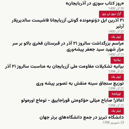
«روز کتاب سوزی در آذربایجان»
30 آذر 1400
آراز نیوز تی وی
۲۱ آذرین ایل دؤنومونده گونئی آزربایجانا فاشیست سالدیریلار
آرتیر‌
21 آذر 1400
تیتر یک
مراسم بزرگداشت سالروز ۲۱ آذر در قبرستان فخری باکو بر سر
مزار شهید سید جعفر پیشه‌وری
21 آذر 1400
بیانیه
بیانیه تشکیلات مقاومت ملی آزربایجان به مناسبت سالروز ۲۱ آذر
21 آذر 1398
تیتر یک
توزیع سنجاق سینه منقش به تصویر پیشه وری
21 آذر 1398
تورکجه
آغالار! صاباح میللی حؤکومتی قوراجاییق - توماج اورمولو
21 آذر 1398
تیتر یک
دانشگاه تبریز در جمع دانشگاه‌های برتر جهان
23 شهریور 1398