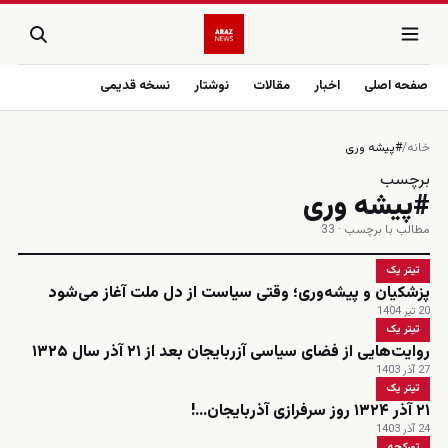
صفحه اصلی
اخبار
مقالات
نوشتار
نسخه قدیمی
خانه
/
#پیشه وری
برچسب
#پیشه وری
مطالب با برچسب · 33
تیتر یک
پزشکیان و پیشه‌وری؛ وقتی سیاست از دل ملت آغاز می‌شود
20 تیر 1404
تیتر یک
روایت‌هایی از فضای سیاسی آزربایجان بعد از ۲۱ آذر سال ۱۳۲۵
27 آذر 1403
تیتر یک
٢١ آذر ١٣٢۴ روز سرفرازی آذربایجان...!
24 آذر 1403
تورکجه