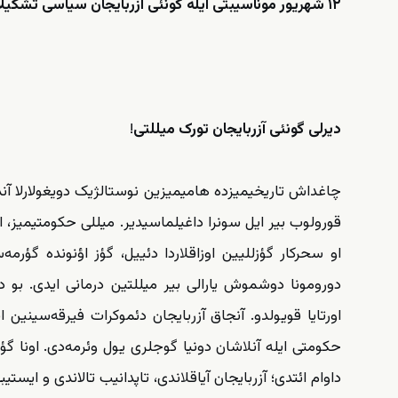
۱۲
شهریور موناسیبتی ایله گونئی آزربایجان سیاسی تشکیلا
دیرلی گونئی آزربایجان تورک میللتی
!
چاغداش تاریخیمیزده هامیمیزین نوستالژیک دویغولارلا آندیغ
قورولوب بیر ایل سونرا داغیلماسیدیر. میللی حکومتیمیز، 
او سحرکار گؤزللیین اوزاقلاردا دئییل، گؤز اؤنونده گؤر
اورتایا قویولدو. آنجاق آزربایجان دئموکرات فیرقه‌سینین ای
حکومتی ایله آنلاشان دونیا گوجلری یول وئرمه‌دی. اونا گؤ
داوام ائتدی؛ آزربایجان آیاقلاندی، تاپدانیب تالاندی و ایست