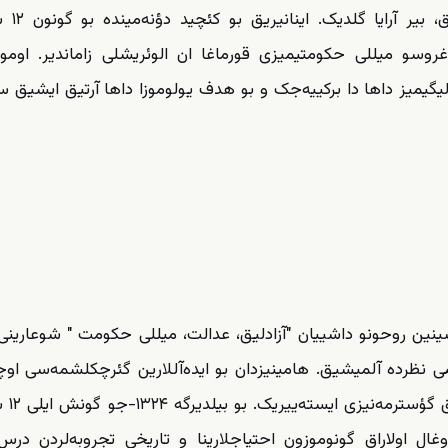
سون وئرمک اوغروندا یاران
وغروسو میللی حکومتیمیزی قورماغا ان الوئریشلی زاماندیر. اومو
لیگیمیز داها دا برکییه‌جک و بو هدف یولوموزا داها آرتیق ایشیق س
چیخمیش، ۱۲ شهریور بیاننامه‌سینین روحونو داشییان "آزادلیق، عدالت، میللی حکومت " شوعارین
یمی نظرده آلمیشیق. هامینیزدان بو ایده‌آللارین گئرچکلشمه‌سی اوچ
تاریخی وظیفه‌نی یئری
دیر، آنجاق دوغال اولاراق گونوموزون احتیاجلارینا و تاریخی تجروبه‌لردن درس