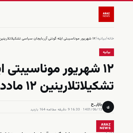
خانه
/
بیانیه
/
۱۲ شهریور موناسیبتی ایله گونئی آزربایجان سیاسی تشکیلاتلارینین ۱۲ مادده‌لیک بیاننامه‌سی
بیانیه
۱۲ شهریور موناسیبتی ا
تشکیلاتلارینین ۱۲ مادده‌لیک بیاننامه‌سی
یازار_ح
ی
1401/06/13 · 16:33
·
9 دقیقه مطالعه
·
164 بازدید
ARAZ
NEWS