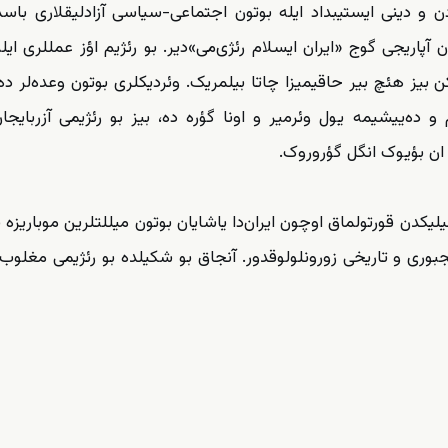
و دینی ایستیبداد ایله بوتون اجتماعی-سیاسی آزادلیقلاری با‌سد
د‌ن آپاریجی گوج «ایران ایسلام رئژی‌می»دیر. بو رئژیم اؤز عمللری ایل
ن بیز هئچ بیر حاقیمیزا چاتا بیلمریک. وئردیکلری بوتون وعده‌لر ده، 
 و ده‌ییشیمه یول وئرمیر و اونا گؤره ده، بیز بو رئژیمی آزربایجا
 ان بؤیوک انگل گؤروروک.
یکدن قورتولماق اوچون ایران‌دا یاشایان بوتون میللتلرین موباریزه ب
جبوری و تاریخی زورونلولوقدور. آنجاق بو شکیلده بو رئژیمی مغلوب