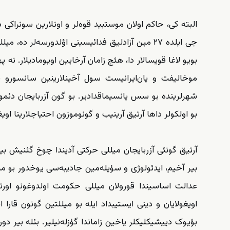
جی ایلده ۲۷ مین آزادلیق فدائیسینی اؤلدورسه‌لر 
بویو لاغا قویسالار دا، هئچ زامان آرخایین اویومادیلار. 
موخالیفت و پان‌ایرانیست سول آخینلارینین سانسورو پی
شهرلرینده بو سس یانسیماقدادیر. بو گون آزربایجان دئموک
بو اولکولر داها آرتیق آرینیب و گونوموزون احتیاجلارینا اوی
آرتیق گونئی آزربایجان میللی حرکتی آدیندا چوخ گئنیش بیر 
بیر آخیم، ایدئولوژی و سؤیله‌مین جادیبه‌سی یوخدور بو میللت
عدالت اساسیندا قورولان میللی حکومت اولدوغونو اورتایا
اویغولایان و دینی ایستیبداد ایله بو میللتین گونون قارا 
بؤیوک دییشیکلیکلر یاخین زاماندا گؤزله‌نیلیر. بئله بیر دو