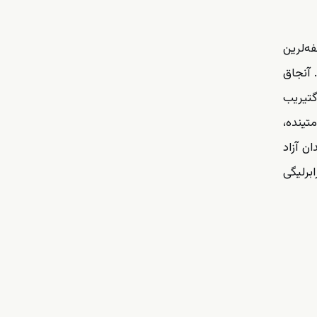
فه‌لرین
 آنجاق
گتیریب
تینده،
ن آزاد
ابرلیگی