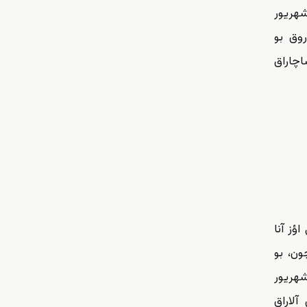
میش میللی تشکیلاتلار اولاراق، بیر آرایا گلدیک. اینانیریق بو کئچید دؤنه‌مینده بو گونون ۱۲ شهریور
روق بو
اچاراق
ی اؤز آنا
ون، بو
نه گتیرمکده میدانا گلیب قهره‌مانلیق گؤسترمه‌نیزی ایسته‌ییریک. بو بیلدیرگه ۱۳۲۴-جو گونش ایلی ۱۲ شهریور
 آلاراق