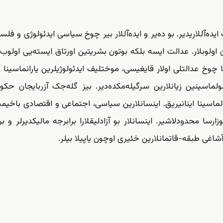
ده‌آللاریدیر. بو ده‌یر و ایده‌آللار بیر چوخ سیاسی ایدئولوژی و فلس
 اولوبلار. عدالت ایسه بلکه بوتون بشریتین اورتاق ایسته‌یی اولوب.
 چوخ عدالتلی اولار قایغیسی، موختلیف ایدئولوژیلرین یارانماسینا 
اسینین زیانلارین سرگیله‌مکده‌دیر. بیز گله‌جک آزربایجان حکوم
اولماسینا اینانیریق. اینسانلارین سیاسی، اجتماعی و اقتصادی باخیمدا
زارسا محدودلاشیر. اینسانلار بو آزادلیقلارا برابرجه مالیکدیرلر و بر
شاغی طبقه-قاتمانلارین خئیری اوچون یاپیلا بیلر.