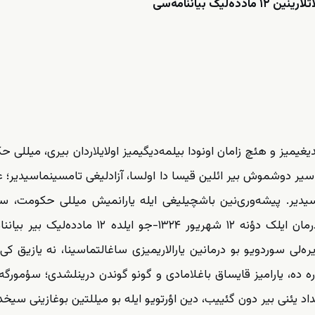
تلارینین
۱۲
مادده‌لیک بیاننام
ه‌سی
یمیز و هئچ زامان اونودا بیلمه‌دیگیمیز اولایلاردان بیری، میللی ح
اسیر دوشموش بیر ائلین قیسا دا اولسا، آزادلیغی تامسینماسیدیر؛ ع
مه‌سیدیر. پیشه‌وری‌نین باشچیلیغی ایله یارانمیش میللی حکومت، س
دورومونا دوشموش یارالی بیر میللتین درمانی ایدی. بو درمان ایلک دؤنه ۱۲ شهریور ۱۳۲۴-جو ایلده
ر‌ه‌لی سوردویو بو درمانین یارالاریمیزی ساغالتماسینا، نه یازیق کی 
ره ده، یارامیز قایساق باغلامادی و گونو گوندن درینلشدی؛ سؤمورگه
یبداد یئنی بیر دون گئییب، دین اؤرتویو ایله بو میللتین بوغازینی سیخد