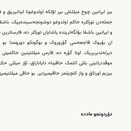
بیز ایرانین چوخ میللتلی بیر اؤلکه اولدوغونا اینانیریق 
جمله‌دن تورکلره حاکم اولدوغو دوشونجه‌سینده‌ییک. باشقا 
و ایرانین باشقا بؤلگه‌لرینده یاشایان تورکلر ده، فارسلارین
ان بؤیوک فاجعه‌سی گؤروروک و بوگونکو دورومدا بو 
دیرله‌ندیریریک. اونا گؤره ده، فارس میللتینین حاکمیتی
موقددراتینی بللی ائتمک حاقینا» دایاناراق، اؤز میللی 
بیزیم اورتاق و واز کئچیلمز حاقیمیزدیر. بو حاقی میللتیمی
دؤردونجو مادده