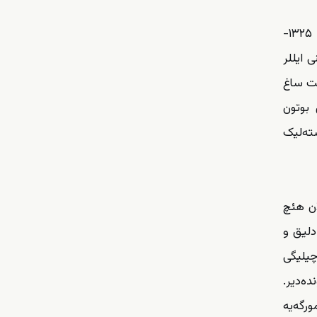
البته کی، حاکم اولان موستبید قوه‌لر و اونلارین سونراکی داوامچیلاری، آزادلیق عصیانچیسی اولان میللی حکومتی بوغسالار دا، ۱۳۲۵-
ی ایللر
ست ساغ
 بوتون
ته‌لیک
ان هئچ
ادلیق و
چیلیگی
ه‌دیر.
رگه‌یه