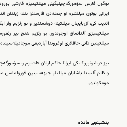
بوگون فارس سؤمورگه‌چیلیگینی میللتیمیزه قارشی یورودن 
ایرانی بوتون میللتلره او جمله‌دن فارسلارا بئله زیندان ائ
ائدیب کی، آزربایجان میللتینه دوشمندیر و بو رئژیم وار ایک
میللتیمیزی آلداتماق اوچوندور. بو رئژیم هئچ بیر رئفورم
میللتینین ذاتی حاقلاری اوغروندا آپاردیغی موجادیله‌سینده
بیز دوشونوروک کی ایرانا حاکم اولان فاشیزم و سؤمورگه‌چیل
و ظلم آلتیندا یاشایان میللتلر جبهه‌سینین قورولماسی م
مومکوندور.
بئشینجی مادده