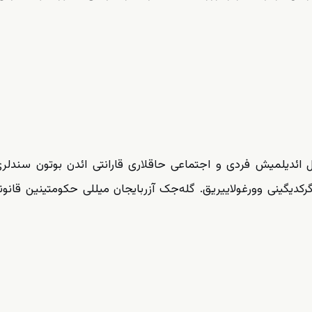
ول ائدیلمیش فردی و اجتماعی حاقلاری قارانتی ائد‌ن بوتون سندلر
رکدیگینی وورغولاییریق. گله‌جک آزربایجان میللی حکومتینین قانونل