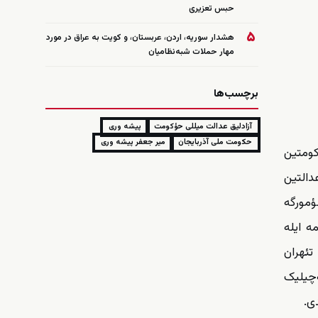
حبس تعزیری
۵
هشدار سوریه، اردن، عربستان، و کویت به عراق در مورد
مهار حملات شبه‌نظامیان
برچسب‌ها
آزادلیق عدالت میللی حؤکومت
پیشه وری
حکومت ملی آذربایجان
میر جعفر پیشه وری
کومتین
دالتین
ؤمورگه
 ۱۲ مادده‌لیک بیر بیاننامه ایله
تئهران
‌چیلیک
ی.