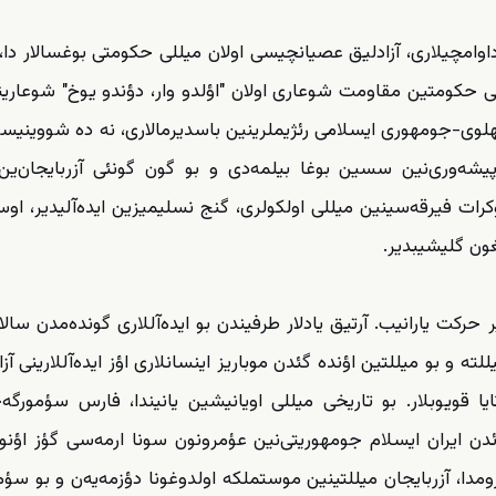
ده، میللی حکومتین مقاومت شوعاری اولان "اؤلدو وار، دؤندو یوخ" شوعارین
نه پهلوی-جومهوری ایسلامی رئژیملرینین باسدیرمالاری، نه ده شووینی
شه‌وری‌نین سسین بوغا بیلمه‌دی و بو گون گونئی آزربایجان‌ین
رات فیرقه‌سینین میللی اولکولری، گنج نسلیمیزین ایده‌آلیدیر، اوس
غون گلیشیبدیر.
حرکت یارانیب. آرتیق یادلار طرفیندن بو ایده‌آللاری گونده‌مدن سال
ه و بو میللتین اؤنده گئدن موباریز اینسانلاری اؤز ایده‌آللارینی آز
 قویوبلار. بو تاریخی میللی اویانیشین یانیندا، فارس سؤمورگه‌
ائد‌ن ایران ایسلام جومهوریتی‌نین عؤمرونون سونا ارمه‌سی گؤز اؤنوند
رومدا، آزربایجان میللتینین موستملکه اولدوغونا دؤزمه‌یه‌ن و بو سؤمو