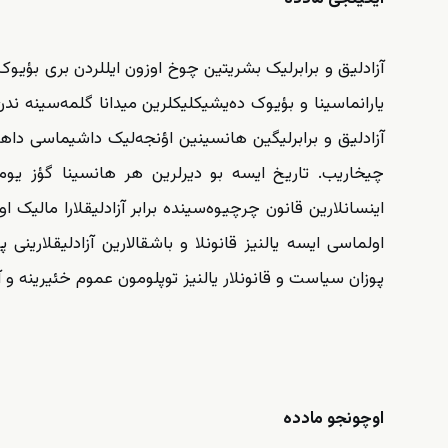
آزادلیق و برابرلیک بشریتین چوخ اوزون ایللردن بری بؤیوک ای
یارانماسینا و بؤیوک ده‌یشیکلیکلرین میدانا گلمه‌سینه ندن
آزادلیق و برابرلیگین هانسینین اؤنجه‌لیک داشیماسی داها
چیخاریب. تاریخ ایسه بو دیرلرین هر هانسینا گؤز یومولم
اینسانلارین قانون چرچیوه‌سینده برابر آزادلیقلارا مالیک 
اولماسی ایسه یالنیز قانونلا و باشقالارین آزادلیقلارینی پو
پوزان سیاست و قانونلار یالنیز توپلومون عموم خئیرینه و آ
اوچونجو مادده