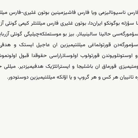
و فارس ناسیونالیزمی ویا فارس فاشیزمینین بوتون غئیری-فارس میللت
سؤزله بوگونکو ایران‌دا، بوتون غئیری فارس میللتلر کیمی گونئی آزر
 سؤمورگه‌سی حالینا سالینیبلار. بیز بو موستملکه‌چیلیگی گونئی آزربا
سؤمورگه‌دن قورتولماغی میللتیمیزین ان عاجیل ایستک و هدفی
 و اوستونلویوندن قورتولوب اولوسلاراراسی حقوقدا قبول اولونمو
حکومتیمیزی قورماق ان باشلیجا و ایستراتئژیک هدفیمیزدیر. میللی
زه تانییان هر کس و هر گروپ و یا اؤلکه میللتیمیزین دوستودور.