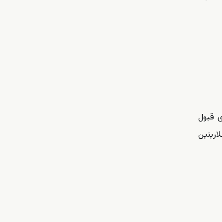
ی قبول
ارینین