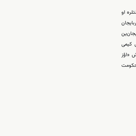
لره او
بایجان
یجان‌ین
 کیمی
ش «اؤز
 حکومت