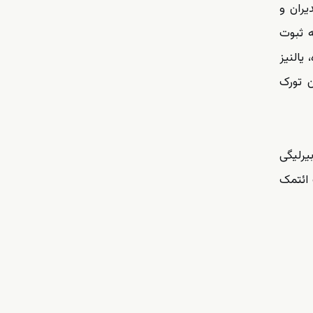
یران و
ه ثبوت
یالنیز
ن تورک
یرلیگی
 ائتمک