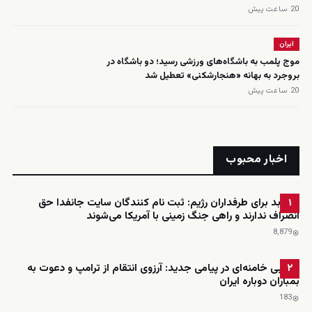
20 ساعت پیش
ایران
موج پلمب به باشگاه‌های ورزشی رسید؛ دو باشگاه در
بروجرد به بهانه «هنجارشکنی» تعطیل شد
20 ساعت پیش
اخبار محبوب
خبر بد برای طرفداران رژیم: ثبت نام کنندگان سایت جانفدا حق
۱
انصراف ندارند و راهی جنگ زمینی با آمریکا می‌شوند
8٬879
مجتبی خامنه‌ای در پیامی جدید: آرزوی انتقام از ترامپ و دعوت به
۲
بمباران دوباره ایران
183