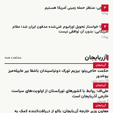
عراقچی: منتظر حمله زمینی آمریکا هستیم
۳
109
آمریکا خواستار تحویل اورانیوم غنی‌شده مدفون ایران شد؛ مقام
۴
آمریکایی: بدون آن توافقی نیست
170
آزربایجان
مشاهده همه
آزربایجان
حکمت حاجی‌یئو: بیزیم تورک دونیاسیندان باشقا بیر عاییله‌میز
یوخدور
20 ساعت پیش
آزربایجان
علی‌اف: روابط با کشورهای تورکستان از اولویت‌های سیاست
خارجی آذربایجان است
5 روز پیش
آزربایجان
معاون وزیر خارجه آزربایجان: باکو از دریافت‌کننده کمک به