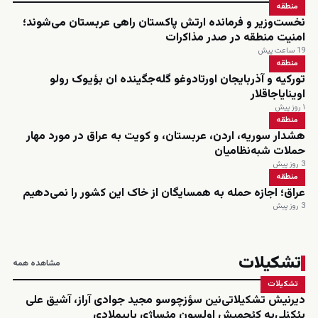
منطقه
نخست‌وزیر و فرمانده ارتش پاکستان راهی عربستان می‌شوند؛
امنیت منطقه در صدر مذاکرات
19 ساعت پیش
منطقه
تورکیه و آذربایجان اورتادوغو گله‌جگینده ان بؤیوک رولو
اوینایاجاقلار
۱ روز پیش
منطقه
هشدار سوریه، اردن، عربستان، و کویت به عراق در مورد مهار
حملات شبه‌نظامیان
3 روز پیش
منطقه
عراق؛ اجازه حمله به همسایگان از خاک این کشور را نمی‌دهیم
3 روز پیش
تشکیلات
مشاهده همه
تشکیلات
دیرنیش تشکیلاتی‌نین سؤزچوسو مجید جوادی آراز، آشیق علی
یئکنلی‌یه کئچمیش اولسون مئساژی یاییملادی