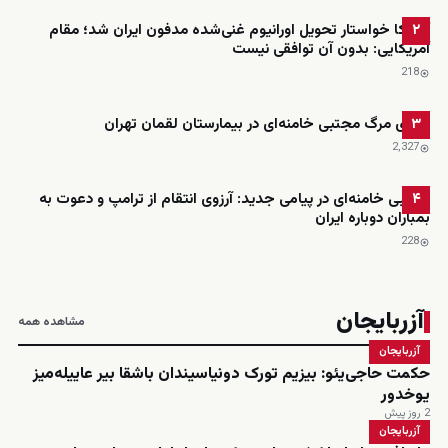
آمریکا خواستار تحویل اورانیوم غنی‌شده مدفون ایران شد؛ مقام
۲
آمریکایی: بدون آن توافقی نیست
218
ادعای مرگ مجتبی خامنه‌ای در بیمارستان لقمان تهران
۳
2٬327
مجتبی خامنه‌ای در پیامی جدید: آرزوی انتقام از ترامپ و دعوت به
۴
بمباران دوباره ایران
228
آزربایجان
مشاهده همه
آزربایجان
حکمت حاجی‌یئو: بیزیم تورک دونیاسیندان باشقا بیر عاییله‌میز
یوخدور
2 روز پیش
آزربایجان