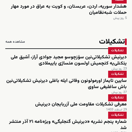
هشدار سوریه، اردن، عربستان، و کویت به عراق در مورد مهار
حملات شبه‌نظامیان
5 روز پیش
تشکیلات
مشاهده همه
تشکیلات
دیرنیش تشکیلاتی‌نین سؤزچوسو مجید جوادی آراز، آشیق علی
یئکنلی‌یه کئچمیش اولسون مئساژی یاییملادی
23 روز پیش
تشکیلات
سایین تایماز اورمولونون وفاتی ایله باغلی دیرنیش تشکیلاتی‌نین
باش ساغلیغی ساوی
27 روز پیش
تشکیلات
معرفی تشکیلات مقاومت ملی آزربایجان دیرنیش
29 اسفند 1403
تشکیلات
شماره پنجم نشریه «دیرنیش گنجلیگی» ویژه‌نامه ۲۱ آذر منتشر
شد