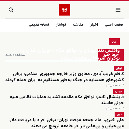
صفحه اصلی
اخبار
مقالات
نوشتار
نسخه قدیمی
ایران
زنده
واکنش تند نبویان به توافق مکه؛ «آویزان شدن به
خط خبر
مشاهده همه
نوکران آمریکا بی‌فایده است»
ایران
کاظم غریب‌آبادی، معاون وزیر خارجه جمهوری اسلامی: برخی
کشورهای همسایه در جنگ به‌طور مستقیم به ایران حمله کردند
7 ساعت پیش
جهان
فایننشال تایمز: توافق مکه مقدمه تشدید عملیات نظامی علیه
حوثی‌هاستد
7 ساعت پیش
دین
علی اکبری، امام جمعه موقت تهران: برخی افراد با دریافت دلار،
«بی‌حیایی و بی‌عفتی» را در جامعه ترویج می‌دهند