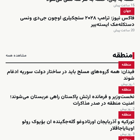
15 ساعت پیش
جهان
فاکس نیوز: ترامپ ۲۰۲۸ سئچکیلری اوچون جی‌دی ونسی
دستکله‌مک ایسته‌ییر
20 ساعت پیش
منطقه
مشاهده همه
منطقه
فیدان: همه گروه‌های مسلح باید در ساختار دولت سوریه ادغام
شوند
۱ روز پیش
منطقه
نخست‌وزیر و فرمانده ارتش پاکستان راهی عربستان می‌شوند؛
امنیت منطقه در صدر مذاکرات
2 روز پیش
منطقه
تورکیه و آذربایجان اورتادوغو گله‌جگینده ان بؤیوک رولو
اوینایاجاقلار
3 روز پیش
منطقه