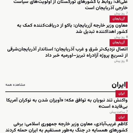
علی‌اف: روابط با کشورهای تورکستان از اولویت‌های سیاست
خارجی آذربایجان است
7 روز پیش
آزربایجان
معاون وزیر خارجه آزربایجان: باکو از دریافت‌کننده کمک به
کشور اهداکننده تبدیل شد
8 روز پیش
آزربایجان
اتصال نزدیک‌تر شرق و غرب آذربایجان؛ استاندار آذربایجان‌شرقی
از تسریع پروژه آزادراه تبریز–اورمیه خبر داد
8 روز پیش
ایران
مشاهده همه
ایران
واکنش تند نبویان به توافق مکه؛ «آویزان شدن به نوکران آمریکا
بی‌فایده است»
7 ساعت پیش
ایران
کاظم غریب‌آبادی، معاون وزیر خارجه جمهوری اسلامی: برخی
کشورهای همسایه در جنگ به‌طور مستقیم به ایران حمله کردند