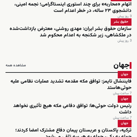
اتهام «محاربه» برای چند استوری اینستاگرامی؛ نجمه امینی،
دانشجوی ۲۳ ساله، در خطر اعدام است
3 روز پیش
حقوق بشر
سازمان حقوق بشر ایران: مهدی روشنی، معترض بازداشت‌شده
در ملکشاهی، زیر شکنجه به اعدام محکوم شد
3 روز پیش
جهان
مشاهده همه
جهان
فایننشال تایمز: توافق مکه مقدمه تشدید عملیات نظامی علیه
حوثی‌هاستد
7 ساعت پیش
جهان
رئیس دولت حوثی‌ها: توافق دفاعی مکه هیچ تأثیری نخواهد
داشت
7 ساعت پیش
جهان
ترکیه، پاکستان و عربستان پیمان دفاع مشترک امضا کردند؛
حمله به یکی، حمله به هر سه تلقی می‌شود