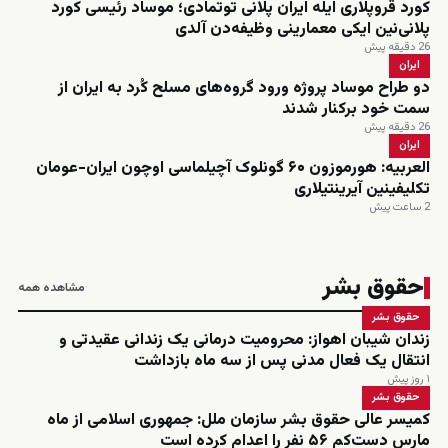
کورد قروپلاری ایله ایران پلانی توتمادی؛ موساد رئیسی کورد
پلانی‌نین ایکی معمارینی وظیفه‌دن آلدی
26 دقیقه پیش
ایران
دو طراح موساد پروژه ورود گروه‌های مسلح کُرد به ایران از
سمت خود برکنار شدند
26 دقیقه پیش
ایران
العربیه: هورموزون ۶۰ گونلوک آچیلماسی اوچون ایران-عومان
تکلیفینین آیرینتیلاری
2 ساعت پیش
حقوق بشر
مشاهده همه
حقوق بشر
زندان شیبان اهواز: محرومیت درمانی یک زندانی عقیدتی و
انتقال یک فعال مدنی پس از سه ماه بازداشت
۱ روز پیش
حقوق بشر
کمیسر عالی حقوق بشر سازمان ملل: جمهوری اسلامی از ماه
مارس دست‌کم ۵۶ نفر را اعدام کرده است