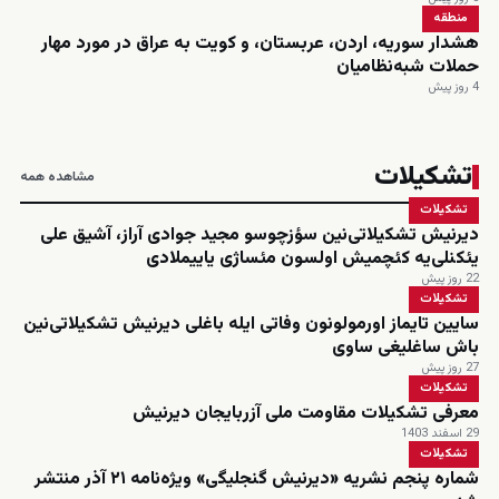
منطقه
هشدار سوریه، اردن، عربستان، و کویت به عراق در مورد مهار
حملات شبه‌نظامیان
4 روز پیش
تشکیلات
مشاهده همه
تشکیلات
دیرنیش تشکیلاتی‌نین سؤزچوسو مجید جوادی آراز، آشیق علی
یئکنلی‌یه کئچمیش اولسون مئساژی یاییملادی
22 روز پیش
تشکیلات
سایین تایماز اورمولونون وفاتی ایله باغلی دیرنیش تشکیلاتی‌نین
باش ساغلیغی ساوی
27 روز پیش
تشکیلات
معرفی تشکیلات مقاومت ملی آزربایجان دیرنیش
29 اسفند 1403
تشکیلات
شماره پنجم نشریه «دیرنیش گنجلیگی» ویژه‌نامه ۲۱ آذر منتشر