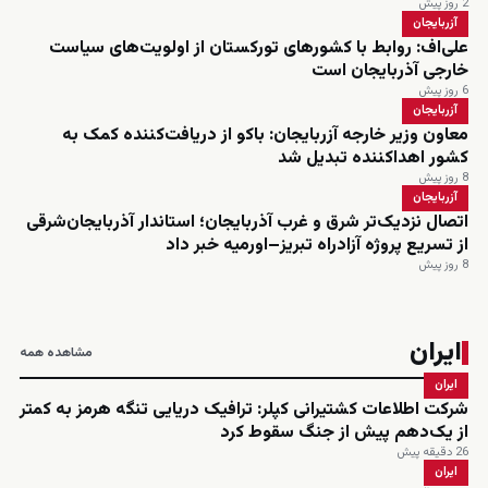
2 روز پیش
آزربایجان
علی‌اف: روابط با کشورهای تورکستان از اولویت‌های سیاست
خارجی آذربایجان است
6 روز پیش
آزربایجان
معاون وزیر خارجه آزربایجان: باکو از دریافت‌کننده کمک به
کشور اهداکننده تبدیل شد
8 روز پیش
آزربایجان
اتصال نزدیک‌تر شرق و غرب آذربایجان؛ استاندار آذربایجان‌شرقی
از تسریع پروژه آزادراه تبریز–اورمیه خبر داد
8 روز پیش
ایران
مشاهده همه
ایران
شرکت اطلاعات کشتیرانی کپلر: ترافیک دریایی تنگه هرمز به کمتر
از یک‌دهم پیش از جنگ سقوط کرد
26 دقیقه پیش
ایران