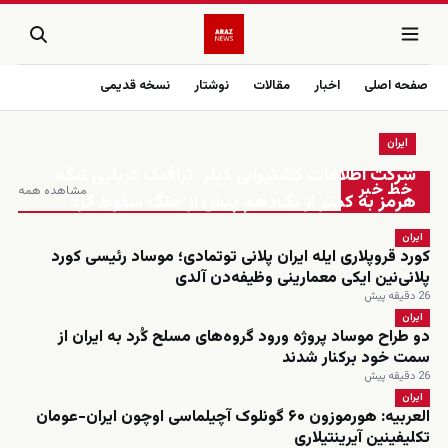
صفحه اصلی
اخبار
مقالات
نوشتار
نسخه قدیمی
ایران
زنده
شرکت اطلاعات کشتیرانی کپلر: ترافیک دریایی تنگه
خط خبر
مشاهده همه
هرمز به کمتر از یک‌دهم پیش از جنگ سقوط کرد
ایران
کورد قروپلاری ایله ایران پلانی توتمادی؛ موساد رئیسی کورد
پلانی‌نین ایکی معمارینی وظیفه‌دن آلدی
26 دقیقه پیش
ایران
دو طراح موساد پروژه ورود گروه‌های مسلح کُرد به ایران از
سمت خود برکنار شدند
26 دقیقه پیش
ایران
العربیه: هورموزون ۶۰ گونلوک آچیلماسی اوچون ایران-عومان
تکلیفینین آیرینتیلاری