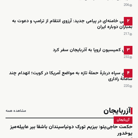
206
مجتبی خامنه‌ای در پیامی جدید: آرزوی انتقام از ترامپ و دعوت به
۲
بمباران دوباره ایران
217
رئیس کمیسیون اروپا به آذربایجان سفر کرد
۳
232
ادعای سپاه دربارهٔ حملهٔ تازه به مواضع آمریکا در کویت؛ انهدام چند
۴
سامانهٔ راداری
220
آزربایجان
مشاهده همه
آزربایجان
حکمت حاجی‌یئو: بیزیم تورک دونیاسیندان باشقا بیر عاییله‌میز
یوخدور