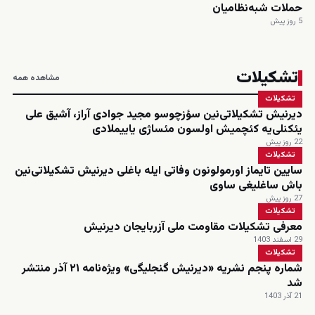
حملات شبه‌نظامیان
5 روز پیش
تشکیلات
مشاهده همه
تشکیلات
دیرنیش تشکیلاتی‌نین سؤزچوسو مجید جوادی آراز، آشیق علی
یئکنلی‌یه کئچمیش اولسون مئساژی یاییملادی
22 روز پیش
تشکیلات
سایین تایماز اورمولونون وفاتی ایله باغلی دیرنیش تشکیلاتی‌نین
باش ساغلیغی ساوی
27 روز پیش
تشکیلات
معرفی تشکیلات مقاومت ملی آزربایجان دیرنیش
29 اسفند 1403
تشکیلات
شماره پنجم نشریه «دیرنیش گنجلیگی» ویژه‌نامه ۲۱ آذر منتشر
شد
21 آذر 1403