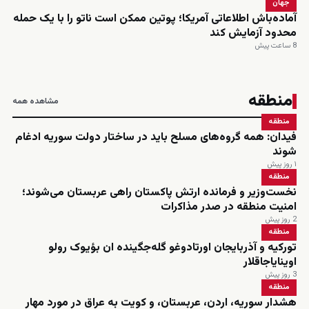
جهان
آماده‌باش اطلاعاتی آمریکا؛ پوتین ممکن است ناتو را با یک حمله
محدود آزمایش کند
8 ساعت پیش
منطقه
مشاهده همه
منطقه
فیدان: همه گروه‌های مسلح باید در ساختار دولت سوریه ادغام
شوند
۱ روز پیش
منطقه
نخست‌وزیر و فرمانده ارتش پاکستان راهی عربستان می‌شوند؛
امنیت منطقه در صدر مذاکرات
2 روز پیش
منطقه
تورکیه و آذربایجان اورتادوغو گله‌جگینده ان بؤیوک رولو
اوینایاجاقلار
3 روز پیش
منطقه
هشدار سوریه، اردن، عربستان، و کویت به عراق در مورد مهار