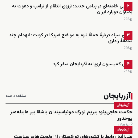
مجتبی خامنه‌ای در پیامی جدید: آرزوی انتقام از ترامپ و دعوت به
۲
بمباران دوباره ایران
222
ادعای سپاه دربارهٔ حملهٔ تازه به مواضع آمریکا در کویت؛ انهدام چند
۳
سامانهٔ راداری
226
رئیس کمیسیون اروپا به آذربایجان سفر کرد
۴
237
آزربایجان
مشاهده همه
آزربایجان
حکمت حاجی‌یئو: بیزیم تورک دونیاسیندان باشقا بیر عاییله‌میز
یوخدور
2 روز پیش
آزربایجان
علی‌اف: روابط با کشورهای تورکستان از اولویت‌های سیاست