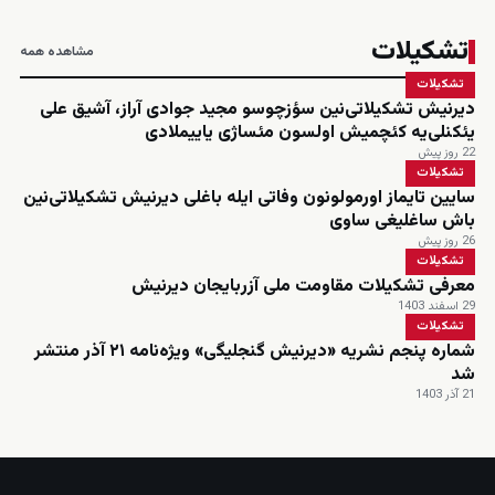
تشکیلات
مشاهده همه
تشکیلات
دیرنیش تشکیلاتی‌نین سؤزچوسو مجید جوادی آراز، آشیق علی
یئکنلی‌یه کئچمیش اولسون مئساژی یاییملادی
22 روز پیش
تشکیلات
سایین تایماز اورمولونون وفاتی ایله باغلی دیرنیش تشکیلاتی‌نین
باش ساغلیغی ساوی
26 روز پیش
تشکیلات
معرفی تشکیلات مقاومت ملی آزربایجان دیرنیش
29 اسفند 1403
تشکیلات
شماره پنجم نشریه «دیرنیش گنجلیگی» ویژه‌نامه ۲۱ آذر منتشر
شد
21 آذر 1403