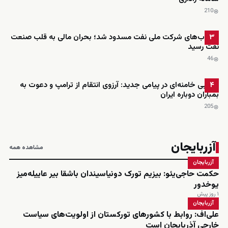
210
حساب‌های شرکت ملی نفت مسدود شد؛ بحران مالی به قلب صنعت
۳
نفت رسید
46
مجتبی خامنه‌ای در پیامی جدید: آرزوی انتقام از ترامپ و دعوت به
۴
بمباران دوباره ایران
205
آزربایجان
مشاهده همه
آزربایجان
حکمت حاجی‌یئو: بیزیم تورک دونیاسیندان باشقا بیر عاییله‌میز
یوخدور
۱ روز پیش
آزربایجان
علی‌اف: روابط با کشورهای تورکستان از اولویت‌های سیاست
خارجی آذربایجان است