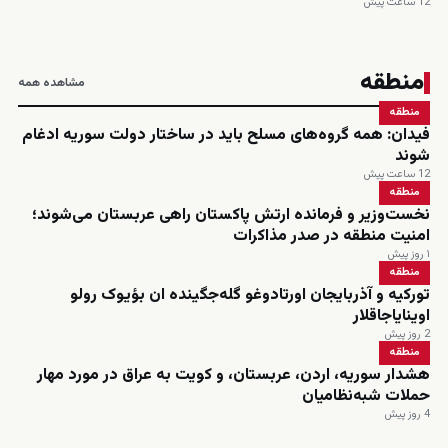
12 ساعت پیش
منطقه
مشاهده همه
منطقه
فیدان: همه گروه‌های مسلح باید در ساختار دولت سوریه ادغام
شوند
12 ساعت پیش
منطقه
نخست‌وزیر و فرمانده ارتش پاکستان راهی عربستان می‌شوند؛
امنیت منطقه در صدر مذاکرات
۱ روز پیش
منطقه
تورکیه و آذربایجان اورتادوغو گله‌جگینده ان بؤیوک رولو
اوینایاجاقلار
2 روز پیش
منطقه
هشدار سوریه، اردن، عربستان، و کویت به عراق در مورد مهار
حملات شبه‌نظامیان
4 روز پیش