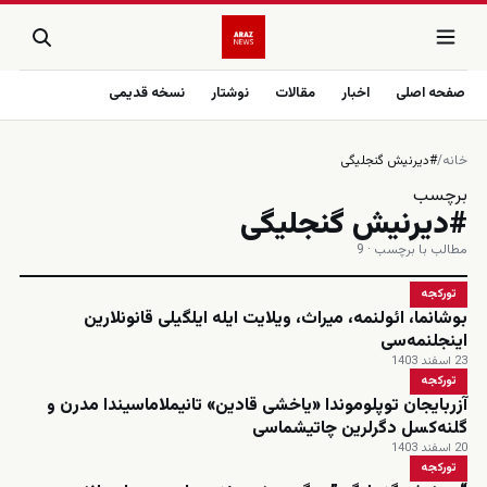
صفحه اصلی
اخبار
مقالات
نوشتار
نسخه قدیمی
خانه
/
#دیرنیش گنجلیگی
برچسب
#دیرنیش گنجلیگی
مطالب با برچسب · 9
تورکجه
بوشانما، ائولنمه، میراث، ویلایت ایله ایلگیلی قانونلارین
اینجلنمه‌سی
23 اسفند 1403
تورکجه
آزربایجان توپلوموندا «یاخشی قادین» تانیملاماسیندا مدرن و
گلنه‌کسل دگرلرین چاتیشماسی
20 اسفند 1403
تورکجه