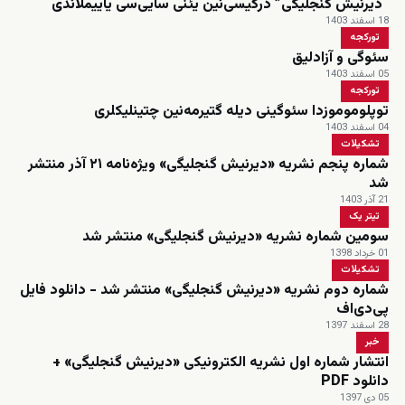
“دیرنیش گنجلیگی” درگیسی‌نین یئنی سایی‌سی یاییملاندی
18 اسفند 1403
تورکجه
سئوگی و آزادلیق
05 اسفند 1403
تورکجه
توپلوموموزدا سئوگینی دیله گتیرمه‌نین چتینلیکلری
04 اسفند 1403
تشکیلات
شماره پنجم نشریه «دیرنیش گنجلیگی» ویژه‌نامه ۲۱ آذر منتشر
شد
21 آذر 1403
تیتر یک
سومین شماره نشریه «دیرنیش گنجلیگی» منتشر شد
01 خرداد 1398
تشکیلات
شماره دوم نشریه «دیرنیش گنجلیگی» منتشر شد - دانلود فایل
پی‌دی‌اف
28 اسفند 1397
خبر
انتشار شماره اول نشریه الکترونیکی «دیرنیش گنجلیگی» +
دانلود PDF
05 دی 1397