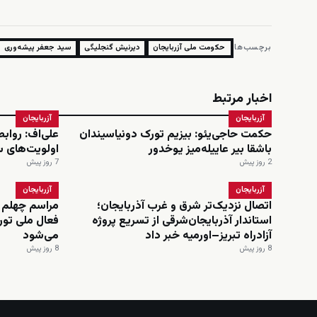
برچسب‌ها:
حکومت ملی آزربایجان
دیرنیش گنجلیگی
سید جعفر پیشه‌وری
اخبار مرتبط
آزربایجان
آزربایجان
حکمت حاجی‌یئو: بیزیم تورک دونیاسیندان
علی‌اف: رواب
باشقا بیر عاییله‌میز یوخدور
اولویت‌های 
2 روز پیش
7 روز پیش
آزربایجان
آزربایجان
اتصال نزدیک‌تر شرق و غرب آذربایجان؛
مراسم چهلم 
استاندار آذربایجان‌شرقی از تسریع پروژه
فعال ملی تورک
آزادراه تبریز–اورمیه خبر داد
می‌شود
8 روز پیش
8 روز پیش