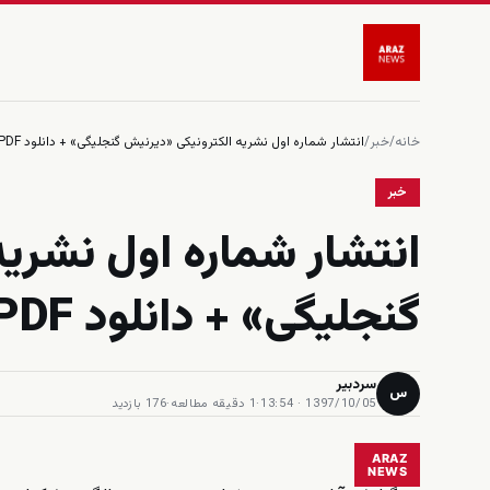
خانه
/
خبر
/
انتشار شماره اول نشریه الکترونیکی «دیرنیش گنجلیگی» + دانلود PDF
خبر
انتشار شماره اول نشری
گنجلیگی» + دانلود PDF
سردبیر
س
1397/10/05 · 13:54
·
1 دقیقه مطالعه
·
176 بازدید
ARAZ
NEWS