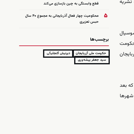
 نشریه
قطع وابستگی به چین بازسازی می‌کند
۵
محکومیت چهار فعال آذربایجانی به مجموع ۴۰ سال
حبس تعزیری
سوسیال
برچسب‌ها
 حکومت
زربایجان
حکومت ملی آزربایجان
دیرنیش گنجلیگی
سید جعفر پیشه‌وری
که بعد
 شهرها