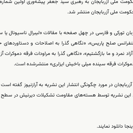
کومت ملی آزربایجان به رهبری سید جعفر پیشه‌وری اولین شماره
حکومت ملی آزربایجان منتشر شد.
ن تورکی و فارسی در چهل صفحه با مقالات «لیبرال ناسیونال یا 
 کنفرانس صلح پاریس»، «نگاهی گذرا به اصلاحات و دستاوردهای
 را سوزاندند اما فکر آزاد نمرد و ما بازگشتیم»، «نگاهی گذرا به مراودات فرقه دموکرات آ
ن دموکرات فرقه سینده میلی باخیش ایزلری» منتشرشده است.
بایجان در مورد چگونگی انتشار این نشریه به آرازنیوز گفته است 
چاپی این نشریه توسط هسته‌های مقاومت تشکیلات دیرنیش در سطح
ینجا
دانلود نمایند.