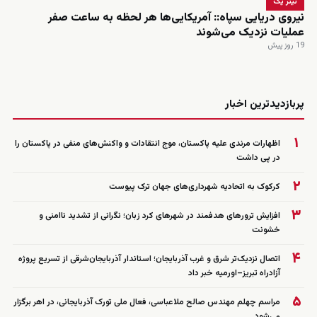
تیتر یک
نیروی دریایی سپاه:: آمریکایی‌ها هر لحظه به ساعت صفر
عملیات نزدیک می‌شوند
19 روز پیش
زنده
پربازدیدترین اخبار
۱
اظهارات مرندی علیه پاکستان، موج انتقادات و واکنش‌های منفی در پاکستان را
در پی داشت
۲
کرکوک به اتحادیه شهرداری‌های جهان ترک پیوست
۳
افزایش ترورهای هدفمند در شهرهای کرد زبان؛ نگرانی از تشدید ناامنی و
خشونت
۴
اتصال نزدیک‌تر شرق و غرب آذربایجان؛ استاندار آذربایجان‌شرقی از تسریع پروژه
آزادراه تبریز–اورمیه خبر داد
۵
مراسم چهلم مهندس صالح ملاعباسی، فعال ملی تورک آذربایجانی، در اهر برگزار
می‌شود