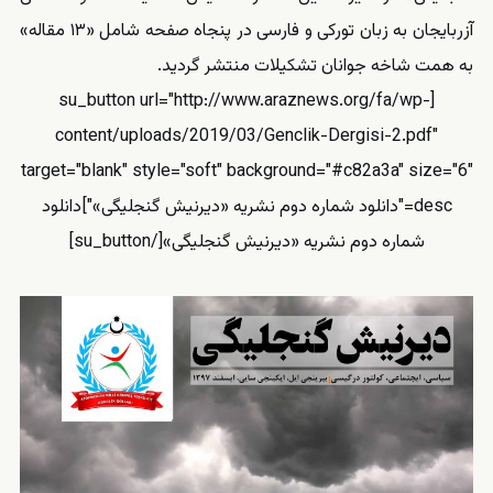
آزربایجان به زبان تورکی و فارسی در پنجاه صفحه شامل «۱۳ مقاله»
به همت شاخه جوانان تشکیلات منتشر گردید.
[su_button url="http://www.araznews.org/fa/wp-
content/uploads/2019/03/Genclik-Dergisi-2.pdf"
target="blank" style="soft" background="#c82a3a" size="6"
desc="دانلود شماره دوم نشریه «دیرنیش گنجلیگی»"]دانلود
شماره دوم نشریه «دیرنیش گنجلیگی»[/su_button]