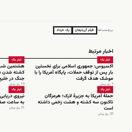
برچسب‌ها:
قیام آزربایجان
یک خرداد
اخبار مرتبط
تیتر یک
تیتر یک
اکسیوس: جمهوری اسلامی برای نخستین
هشتمین شب حم
بار پس از توقف حملات، پایگاه آمریکا را با
کشته شدن نظ
موشک هدف گرفت
جنگ در خلیج
7 روز پیش
19 روز پیش
تیتر یک
تیتر یک
حملۀ آمریکا به جزیرۀ لارک؛ هرمزگان
نیروی دریایی 
تاکنون سه کشته و هشت زخمی داشته
به ساعت صفر
است
21 روز پیش
20 روز پیش