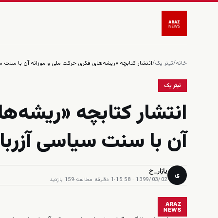
خانه
/
تیتر یک
/
انتشار کتابچه «ریشه‌های فکری حرکت ملی و موزانه آن با سنت س
تیتر یک
انتشار کتابچه «ریشه‌ه
آن با سنت سیاسی آزربا
یازار_ح
ی
1399/03/02 · 15:58
·
1 دقیقه مطالعه
·
159 بازدید
ARAZ
NEWS