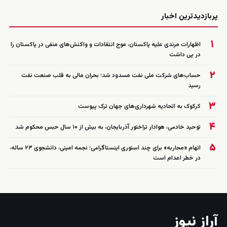
زنده
پربازدیدترین اخبار
۱
اظهارات مرندی علیه پاکستان، موج انتقادات و واکنش‌های منفی در پاکستان را
در پی داشت
۲
حساب‌های شرکت ملی نفت مسدود شد؛ بحران مالی به قلب صنعت نفت
رسید
۳
کرکوک به اتحادیه شهرداری‌های جهان ترک پیوست
۴
توحید خادمی، هوادار تراختور آذربایجان، به بیش از ۱۰ سال حبس محکوم شد
۵
اتهام «محاربه» برای چند استوری اینستاگرامی؛ نجمه امینی، دانشجوی ۲۳ ساله،
در خطر اعدام است
آراز نیوز