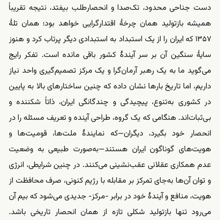
‌دست جناحی محدود، تک‌صدا و انحصارطلب بیفتد، نتیجه تقریباً
همیشه بازتولید همان چرخهٔ اقتدارگرایی خواهد بود؛ همان تلهٔ
۱۳۵۷ که ایران را از یک استبداد به استبدادی دیگر پرتاب کرد و هنوز
سایهٔ سنگین آن بر سر آیندهٔ کشور باقی مانده است. تفکر رایج
می‌گوید ما به یک رهبر آرمان‌گرا و یک مرکز تصمیم‌گیری واحد نیاز
داریم، اما تاریخ بارها نشان داده که چنین ساختارهای بالا‌ به ‌پایین
در کشوری به‌تنوع، پیچیدگی و چندگانگی ایران، ذاتاً شکننده و
بی‌ثبات‌اند. هنگامی که یک گروه، طراحی آینده و تعریف مسئله را در
انحصار خود بگیرد، دیگران—که نمایندهٔ ملت‌ها، قومیت‌ها و
هویت‌های گوناگون ایران هستند—به‌صورت طبیعی به وضعیت
عدم همکاری عقلانی عقب‌نشینی می‌کنند. در چنین شرایطی، انرژی
و توان آن‌ها به‌جای تمرکز بر مقابله با رژیم کنونی، صرف محافظت از
هویت، منافع و آیندهٔ خود در برابر -مرکز- جدیدی می‌شود که بیم آن
می‌رود تنها بازتولید شکلی تازه از همان انحصار تاریخی باشد.