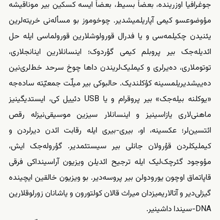
جوغرافیا اوزرینده، بعضاً بسیط، بعضاً ایسه کسکین بیر موناقیشه
مؤوضوعسو کیمی آپاریلمیشدیر. چوخوموز بو مسأله‌نی خریته‌لرین
یئنیدن چکیلمه‌سی و یا فدرال قورولوشلارین قورولماسی ایله حل
ائدیله‌جک بیر پروبلم کیمی گؤردوک؛ اینسانلارین اینانجلاری،
توتوملاری، ده‌یرلری و کیملیک‌لریندن داها چوخ سرحد خط‌‌‌لری‌نین
ده‌ییشدیریلمسینه کؤکلندیک. حالبوکی بیر میلّت جمعیّته ساده‌جه
«یوکلنه بیله‌جک» بیر پروقرام و یا USB دئییل کی، ایستدیگینیز
ماهنی‌لاری یازاسینیز و اینسانلار سیزین موسیقی‌نیزله رقص
ائتسین‌لر؛ عکسینه، او، بیری-بیری ایله رقابت ائدن دیرلردن و
کیملیکلردن قۇرولان جانلی بیر سیستئمدیر. گؤروله‌جک ایش،
مؤوجود گئرچک‌لیک ایله ترجیح ائدیلن ویزیون آراسینداکی فرقی
قاپاتماق اوچون یورودولن بیر پروسه‌دیر. بو ویزیون خالقین ایچینده
گیزلی‌دیر و آتالاریمیزدان میراث قالان کولتورون و یاشانان زورلوقلارین
DNA-سیندا داشینیر.