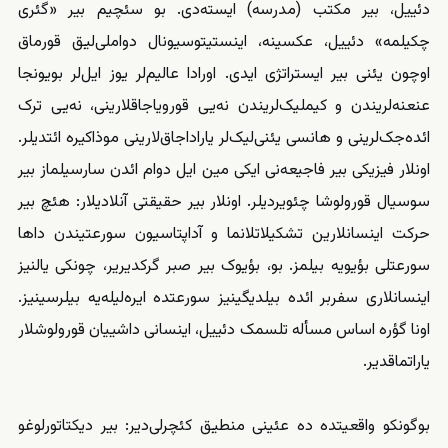
دئییل، بیر مکتب (مدرسه) ایسته‌دی. بو سئچیم بیر «گئری
چکیلمه» دئییل، عکسینه، اینستیتوسیونال دواملی‌لیق قورماق
اوچون یئنی بیر ایستراتژی ایدی. اورادا عالیم‌لر یوز ایل‌لر بویونجا
عنعنه‌لریندن و کیملیک‌لریندن نه‌یی قورویاجاقلارینی، نه‌یی ترک
ائده‌جک‌لرینی و هانسی یئنی‌لیک‌لر یاراداجاق‌لارینی موذاکیره ائتدیلر.
اونلار فیزیکی بیر فاجیعه‌نی ایکی مین ایل دوام ائدن سارسیلماز بیر
سوسیال قورولوشا چئویردیلر. اونلار بیر حقیقتی آنلاديلار: هئچ بیر
حرکت اینسانلارین تشکیلاتلانما و آداپتاسیون سورعتیندن داها
سورعتلی بؤیویه بیلمز. بو، بؤیوک بیر صبر گرکدیریر، چونکی یالنیز
اینسانلاری سفر‌بر ائده بیلدیگینیز سورعتده ایره‌لیله‌یه بیلرسینیز.
اونا گؤره اساس مسأله تلسمک دئییل، اینسانی داشییان قورولوشلار
یاراتماقدیر.
بوگونکو واقعیتده ده عئینی منطیق کئچرلی‌دیر: بیر دیکتاتورلوغو