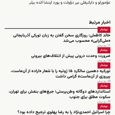
عؤمورلو و دایانیقلی بیر دؤولت و یورد اینشا ائده بیلر.
اخبار مرتبط
نوشتار
خالد کاظملی: روزگاری سخن گفتن به زبان تورکی آذربایجانی
«ملی‌گرایی» محسوب می‌شد
11 روز پیش
نوشتار
ضرورت وحدت درونی پیش از ائتلاف‌های بیرونی
14 روز پیش
نوشتار
تورکیه دهمین سالگرد ۱۵ ژوئیه را با شعار «اراده از آن‌ماست،
پیروزی از آن‌ماست» گرامی داشت
24 روز پیش
نوشتار
استانداردهای دوگانه وطن‌پرستی؛ جیغ‌های بنفش برای تهران،
سکوت مطلق برای جنوب
25 روز پیش
نوشتار
چرا اسرائیل احمدی‌نژاد را به رضا پهلوی ترجیح داده بود؟