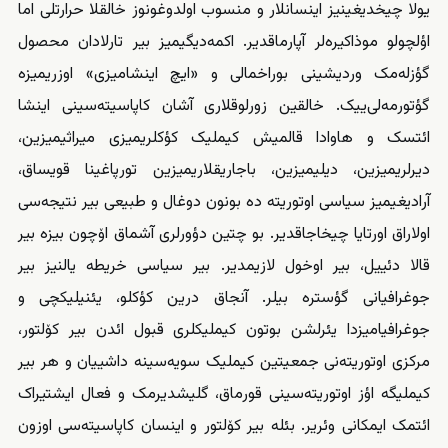
یولا چیخدیغینیز اینسانلار و منسوب اولدوغونوز خالقلا حرارتلی اما
اؤلچولو موذاکیره‌لر آپارماقدیر. اکمه‌دیگیمیز بیر تارلادان محصول
گؤزله‌مک وردیشینی بوراخمالی و «ایچ اینشامیزی» اوزریمیزه
گؤتورمه‌لی‌ییک. خالقین زورلوقلاری آشان کاپاسیته‌سینی اینشا
ائتسک و هاوادا قالمیش کیملیک کؤکلریمیزی میراثیمیزین،
دیرلریمیزین، دیلیمیزین، باجاریقلاریمیزین تورپاغینا قویساق،
آرادیغیمیز سیاسی اوتوریته ده بونون دوغال و طبیعی بیر نتیجه‌سی
اولاراق اورتایا چیخاجاقدیر. بو چتین دؤورلری آشماق اۆچون بیزه بیر
قالا دئییل، بیر اوخول لازیمدیر. بیر سیاسی خریطه یالنیز بیر
جوغرافیانی گؤستره بیلر. آنجاق درین کؤکلو، یئنیلیکچی و
جوغرافیامیزدا یئرلشن بوتون کیملیکلری قبول ائدن بیر کۆلتور،
مرکزی اوتوریته‌نی جمعیتین کیملیک سویه‌سینه داشییان و هر بیر
کیملیگه اؤز اوتوریته‌سینی قورماق، گلیشدیرمک و فعال ایشتیراک
ائتمک ایمکانی وئریر. بئله بیر کۆلتور و اینسان کاپاسیته‌سی اوزون