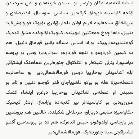
اینشاء ائتمه‌یه امکان وئرمیر. بو سببدن خریته‌دن و یئنی سرحددن
اؤنجه کاپاسیتە قورماق گرک‌دیر؛ سیاسی، سوسیال، ایقتیصادی و
بین‌الخالق ساحه‌لرده لازیم اولان باجاریق‌لاری بؤیوک قورولوش‌لاردا
دئییل، داها چوخ جمعیّتین ایچینده، کیچیک اؤلچکده مشق ائده‌رک
گوجلندیرمه‌لی‌ییک. بورادا اساس مسأله یالنیز قورماق دئییل، هم
ده کیمین قوردوغو و نئجه قوردوغو سوالی‌دیر؛ یعنی بو پروسه
دیاسپورا، یئرلی شبکه‌لر و انتلکتوال چئوره‌لرین هماهنگ ایشتراکی
ایله آشاغیدان یوخارییا دوغرو فورمالاشمالی‌دیر. بو ساحه‌لرده
«عضله‌میز» هله بو یوکو داشییاجاق قدر گوجلو دئییل و تام بو
سببدن او عضله‌نی آشاغیدان یوخارییا دوغرو اینشاء ائتمک
ضروری‌دیر. بو کاپاسیتەلر بیر گئجه‌ده یارانماز؛ اونلار کیملیک
حکایه‌میزه سایغی دویا‌راق، مرحله‌لی شکیلده، خالقین هم پروبلمین
بیر پارچاسی اولدوغونو حیس ائده‌رک، هم ده بو پروسه‌نین آکتیو
ایشتراکچی‌سینا چئوریله‌رک، فورمالاشمالی‌دیر.