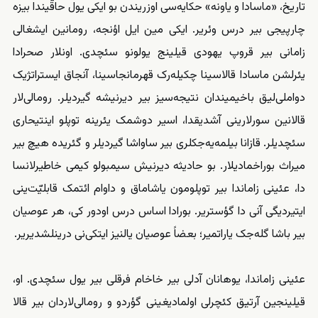
تاریخ، «ماسادا و یاونه» حکایه‌سی اوزریندن بو ایکی یول حاقّیندا بیزه
چارپیجی بیر درس وئریر. ایکی مین ایل اؤنجه، رومانین ایشغالی
زامانی بیر قروپ یهودی قیلینج یولونو سئچدی. اونلار صحرا‌دا
یئرلشن ماسادا قالاسینا چکیله‌رک قهرمانجاسینا، آنجاق ایستراتژیک
دواملی‌لیق باخیمیندان نتیجه‌سیز بیر دیرنیشه گیردیلر. رومالی‌لار
قالانین سورلارینی آشدیقدا، اسیر دوشمک یئرینه توپلو اینتیحاری
سئچدیلر. قازانا بیلمه‌یه‌جکلری بیر ساواشا گیردیلر و گئریده هیچ بیر
میراث بوراخمادیلار. بو حادیثه دیرنیش سیمبولو کیمی خاطیرلانسا
دا، عئینی زاماندا بیر توپلومون یاشاماق و داوام ائتمک قابلیّت‌ینی
ایتیردیگی آنی دا گؤستریر. بورادا اساس درس اودور کی، هر عوصیان
بیر باشا گله‌جک یاراتمیر؛ بعضاً عوصیان یالنیز ایتکی‌نی درینلشدیریر.
عئینی زاماندا، یوهانان آدلی بیر خاخام فرقلی بیر یول سئچدی. او،
قیلینجین آرتیق کئچرلی اولمادیغینی گؤردو و رومالی‌لاردان بیر قالا