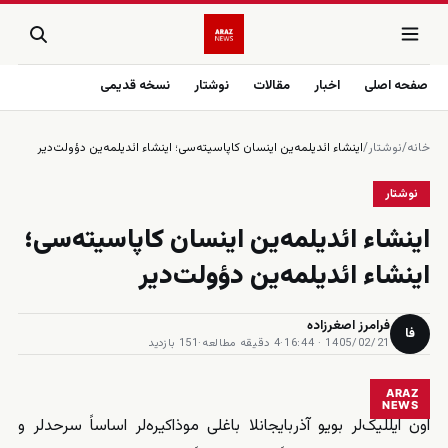
صفحه اصلی
اخبار
مقالات
نوشتار
نسخه قدیمی
خانه
/
نوشتار
/
اینشاء ائدیلمەین اینسان کاپاسیته‌سی؛ اینشاء ائدیلمەین دؤولت‌دیر
نوشتار
اینشاء ائدیلمەین اینسان کاپاسیته‌سی؛
اینشاء ائدیلمەین دؤولت‌دیر
فرامرز اصغرزاده
فا
1405/02/21 · 16:44
·
4 دقیقه مطالعه
·
151 بازدید
ARAZ
NEWS
اون ایللیک‌لر بویو آذربایجانلا باغلی موذاکیرەلر اساساً سرحدلر و