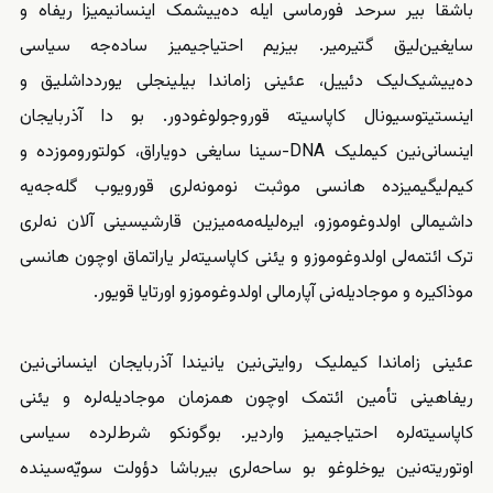
باشقا بیر سرحد فورماسی ایله ده‌ییشمک اینسانیمیزا ریفاه و
سایغین‌لیق گتیرمیر. بیزیم احتیاجیمیز ساده‌جه سیاسی
ده‌ییشیک‌لیک دئییل، عئینی زاماندا بیلینجلی یوردداشلیق و
اینستیتوسیونال کاپاسیتە قوروجولوغودور. بو دا آذربایجان
اینسانی‌نین کیملیک DNA-سینا سایغی دویاراق، کولتوروموزده و
کیم‌لیگیمیزده هانسی موثبت نومونه‌لری قورویوب گله‌جه‌یه
داشیما‌لی اولدوغوموزو، ایره‌لیله‌مه‌میزین قارشیسینی آلان نه‌لری
ترک ائتمه‌لی اولدوغوموزو و یئنی کاپاسیتەلر یاراتماق اوچون هانسی
موذاکیره و موجادیله‌نی آپارمالی اولدوغوموزو اورتایا قویور.
عئینی زاماندا کیملیک روایتی‌نین یانیندا آذربایجان اینسانی‌نین
ریفاهینی تأمین ائتمک اوچون همزمان موجادیله‌لره و یئنی
کاپاسیتەلره احتیاجیمیز واردیر. بوگونکو شرط‌‌لرده سیاسی
اوتوریته‌نین یوخلوغو بو ساحه‌لری بیر‌باشا دؤولت سویّه‌سینده