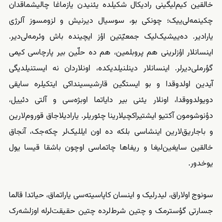
خالقین کیم‌لیگینی رادیکال شکیلده یئنیدن یازماغا چالیشماقدان
چکینمه‌لی‌ییک؛ چونکی بو، سوسیال دیرنیش و لزومسوز آلرژی
یارادیر. ده‌ییشیک‌لیک جمعیّتین اؤز ایچینده باش وئرمەلی‌دیر.
اینسانلار اؤزلرینی هم پروبلمین، هم ده حلّین بیر پارچاسی کیمی
گؤرملی‌دیرلر. اینسانلار دینلنیلدیکده، اونلاردان نه ایستنیلدیگی
آیدین اولدوقدا و بو ایستگین قارشیسینداکی ایتکیلره سایقی
دویولدووقدا، اونلار یئنی بیر دایاتما اوبژه‌سی و آلتی دئییل،
دؤنوشومون آکتیو ایشتیراکچیلارینا چئوریلر. یارادیلاجاق قوروم‌لارین
و باجاریق‌لارین اینشاسی بلکه ده اون‌ ایللیک‌لر چکه‌جک، آنجاق
خالقین سایغین‌لیغا و ریفاها چاتماسی اوچون باشقا قیسا یول
یوخدور.
سونوج اولاراق، لیدرلیک و اینسان کاپاسیتەسی یاراتماق، حیاتدا قالما
جسارتی گؤسترمک و چتین شرط‌‌لرده چتین حقیقت‌لرله اوزلشه‌رک