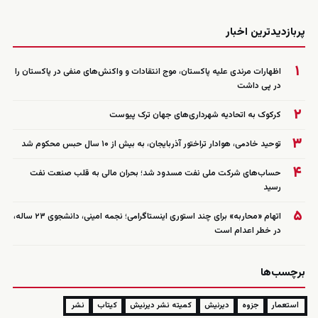
زنده
پربازدیدترین اخبار
۱
اظهارات مرندی علیه پاکستان، موج انتقادات و واکنش‌های منفی در پاکستان را
در پی داشت
۲
کرکوک به اتحادیه شهرداری‌های جهان ترک پیوست
۳
توحید خادمی، هوادار تراختور آذربایجان، به بیش از ۱۰ سال حبس محکوم شد
۴
حساب‌های شرکت ملی نفت مسدود شد؛ بحران مالی به قلب صنعت نفت
رسید
۵
اتهام «محاربه» برای چند استوری اینستاگرامی؛ نجمه امینی، دانشجوی ۲۳ ساله،
در خطر اعدام است
برچسب‌ها
استعمار
جزوه
دیرنیش
کمیته نشر دیرنیش
کیتاب
نشر