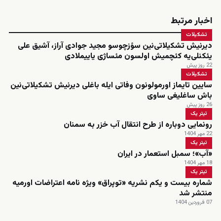
اخبار مرتبط
تشکیلات
دیرنیش تشکیلاتی‌نین سؤزچوسو مجید جوادی آراز، آشیق علی
یئکنلی‌یه کئچمیش اولسون مئساژی یاییملادی
22 روز پیش
تشکیلات
سایین تایماز اورمولونون وفاتی ایله باغلی دیرنیش تشکیلاتی‌نین
باش ساغلیغی ساوی
26 روز پیش
تیتر یک
رونمایی دوباره از طرح انتقال آب خزر به سمنان
22 مهر 1404
تیتر یک
«آب»؛ سمبل استعمار در ایران
18 مهر 1404
تیتر یک
شماره بیست و یکم نشریه «توپراق» ویژه نامه اعتراضات اورمیه
منتشر شد
07 فروردین 1404