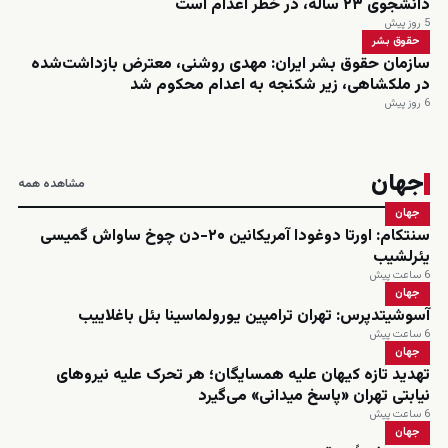
دانشجوی ۲۳ ساله، در خطر اعدام است
5 روز پیش
حقوق بشر
سازمان حقوق بشر ایران: مهدی روشنی، معترض بازداشت‌شده
در ملکشاهی، زیر شکنجه به اعدام محکوم شد
6 روز پیش
جهان
مشاهده همه
جهان
سنتکام: اورتا دوغودا آمریکانین ۲۰-دن چوخ ساواش گمیسی
یئرلشیب
6 ساعت پیش
جهان
آسوشیتدپرس: تهران ترامپین یورولماسینا بئل باغلاییب
6 ساعت پیش
جهان
تهدید تازه کیهان علیه همسایگان؛ هر تحرک علیه نیروهای
نیابتی تهران «پاسخ میدانی» می‌گیرد
6 ساعت پیش
جهان