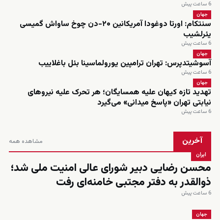
6 ساعت پیش
جهان
سنتکام: اورتا دوغودا آمریکانین ۲۰-دن چوخ ساواش گمیسی
یئرلشیب
6 ساعت پیش
جهان
آسوشیتدپرس: تهران ترامپین یورولماسینا بئل باغلاییب
6 ساعت پیش
جهان
تهدید تازه کیهان علیه همسایگان؛ هر تحرک علیه نیروهای
نیابتی تهران «پاسخ میدانی» می‌گیرد
6 ساعت پیش
آخرین
مشاهده همه
ایران
محسن رضایی دبیر شورای عالی امنیت ملی شد؛
ذوالقدر به دفتر مجتبی خامنه‌ای رفت
6 ساعت پیش
جهان