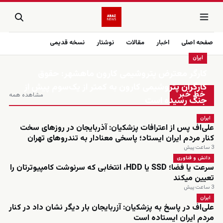
صفحه اصلی
اخبار
مقالات
نوشتار
نسخه قدیمی
ایران
کارگر معترض پتروشیمی کارون ماهشهر: حقوق
زنده
کارگران پتروشیمی کارون به کمتر از یک‌سوم پیش از
خط خبر
مشاهده همه
جنگ رسیده است
ایران
علی‌اف پس از اعترافات پزشکیان: آذربایجان در روزهای سخت
کنار مردم ایران ایستاد؛ پاسخی معنادار به تندروهای تهران
3 ساعت پیش
دانش و فناوری
سرعت یا فضا؛ SSD یا HDD، انتخابی که سرنوشت کامپیوترتان را
تعیین میکند
3 ساعت پیش
ایران
علی‌اف در پاسخ به پزشکیان: آزربایجان بار دیگر نشان داد در کنار
مردم ایران ایستاده است