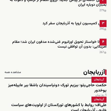
مجتبی خامنه‌ای در پیامی جدید: آرزوی انتقام از ترامپ و دعوت به
۲
بمباران دوباره ایران
279
رئیس کمیسیون اروپا به آذربایجان سفر کرد
۳
295
آمریکا خواستار تحویل اورانیوم غنی‌شده مدفون ایران شد؛ مقام
۴
آمریکایی: بدون آن توافقی نیست
267
آزربایجان
مشاهده همه
آزربایجان
حکمت حاجی‌یئو: بیزیم تورک دونیاسیندان باشقا بیر عاییله‌میز
یوخدور
5 روز پیش
آزربایجان
علی‌اف: روابط با کشورهای تورکستان از اولویت‌های سیاست
خارجی آذربایجان است