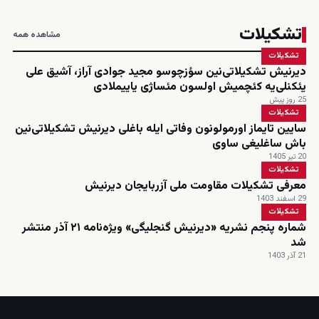
تشکیلات
مشاهده همه
تشکیلات
دیرنیش تشکیلاتی‌نین سؤزچوسو مجید جوادی آراز، آشیق علی
یئکنلی‌یه کئچمیش اولسون مئساژی یاییملادی
25 روز پیش
تشکیلات
سایین تایماز اورمولونون وفاتی ایله باغلی دیرنیش تشکیلاتی‌نین
باش ساغلیغی ساوی
20 تیر 1405
تشکیلات
معرفی تشکیلات مقاومت ملی آزربایجان دیرنیش
29 اسفند 1403
تشکیلات
شماره پنجم نشریه «دیرنیش گنجلیگی» ویژه‌نامه ۲۱ آذر منتشر
شد
21 آذر 1403