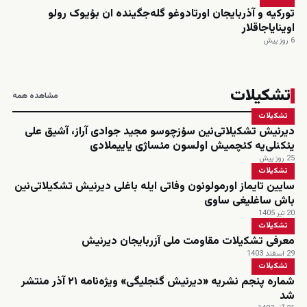
تورکیه و آذربایجان اورتادوغو گله‌جگینده ان بؤیوک رولو
اوینایاجاقلار
6 روز پیش
تشکیلات
مشاهده همه
تشکیلات
دیرنیش تشکیلاتی‌نین سؤزچوسو مجید جوادی آراز، آشیق علی
یئکنلی‌یه کئچمیش اولسون مئساژی یاییملادی
25 روز پیش
تشکیلات
سایین تایماز اورمولونون وفاتی ایله باغلی دیرنیش تشکیلاتی‌نین
باش ساغلیغی ساوی
20 تیر 1405
تشکیلات
معرفی تشکیلات مقاومت ملی آزربایجان دیرنیش
29 اسفند 1403
تشکیلات
شماره پنجم نشریه «دیرنیش گنجلیگی» ویژه‌نامه ۲۱ آذر منتشر
شد