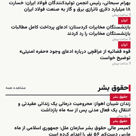
بهرام سبحانی، رئیس انجمن تولیدکنندگان فولاد ایران: خسارت
۱۸ میلیارد دلاری ناترازی برق و گاز به صنعت فولاد ایران
3 ساعت پیش
ایران
بازنشستگان مخابرات کردستان: ادعای پرداخت کامل مطالبات
بازنشستگان مخابرات را رد کردند
3 ساعت پیش
ایران
قوه قضائیه از عراقچی درباره ادعای وجود «حفره امنیتی»
توضیح خواست
3 ساعت پیش
حقوق بشر
مشاهده همه
حقوق بشر
زندان شیبان اهواز: محرومیت درمانی یک زندانی عقیدتی و
انتقال یک فعال مدنی پس از سه ماه بازداشت
4 روز پیش
حقوق بشر
کمیسر عالی حقوق بشر سازمان ملل: جمهوری اسلامی از ماه
مارس دست‌کم ۵۶ نفر را اعدام کرده است