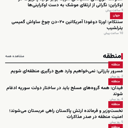
اوکراین: نگرانی از ارتقای موشک به دست اوکراینی‌ها
3 ساعت پیش
جهان
سنتکام: اورتا دوغودا آمریکانین ۲۰-دن چوخ ساواش گمیسی
یئرلشیب
10 ساعت پیش
منطقه
مشاهده همه
منطقه
مسرور بارزانی: نمی‌خواهیم وارد هیچ درگیری منطقه‌ای شویم
2 روز پیش
منطقه
فیدان: همه گروه‌های مسلح باید در ساختار دولت سوریه ادغام
شوند
4 روز پیش
منطقه
نخست‌وزیر و فرمانده ارتش پاکستان راهی عربستان می‌شوند؛
امنیت منطقه در صدر مذاکرات
5 روز پیش
منطقه