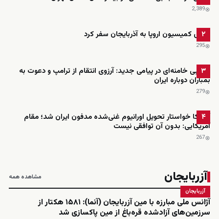
2٬389
رئیس کمیسیون اروپا به آذربایجان سفر کرد
۲
295
مجتبی خامنه‌ای در پیامی جدید: آرزوی انتقام از ترامپ و دعوت به
۳
بمباران دوباره ایران
279
آمریکا خواستار تحویل اورانیوم غنی‌شده مدفون ایران شد؛ مقام
۴
آمریکایی: بدون آن توافقی نیست
267
آزربایجان
مشاهده همه
آزربایجان
آژانس ملی مبارزه با مین آزربایجان (آنما): ۱۵۸۱ هکتار از
سرزمین‌های آزادشده قره‌باغ از مین پاکسازی شد