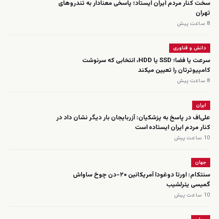
سخت کنار مردم ایران ایستاد؛ پاسخی معنادار به تندروهای
تهران
8 ساعت پیش
دانش و فناوری
سرعت یا فضا؛ SSD یا HDD، انتخابی که سرنوشت
کامپیوترتان را تعیین میکند
8 ساعت پیش
ایران
علی‌اف در پاسخ به پزشکیان: آزربایجان بار دیگر نشان داد در
کنار مردم ایران ایستاده است
10 ساعت پیش
جهان
سنتکام: اورتا دوغودا آمریکانین ۲۰-دن چوخ ساواش
گمیسی یئرلشیب
10 ساعت پیش