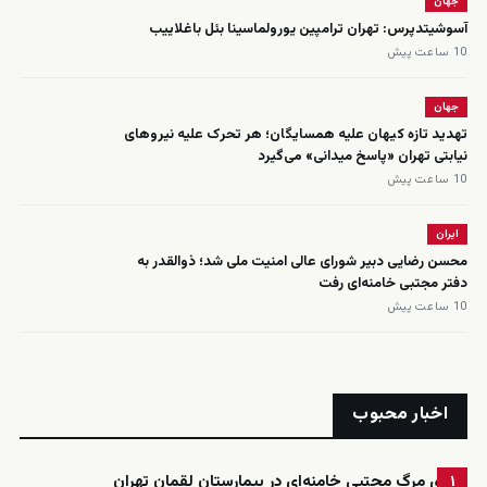
جهان
آسوشیتدپرس: تهران ترامپین یورولماسینا بئل باغلاییب
10 ساعت پیش
جهان
تهدید تازه کیهان علیه همسایگان؛ هر تحرک علیه نیروهای
نیابتی تهران «پاسخ میدانی» می‌گیرد
10 ساعت پیش
ایران
محسن رضایی دبیر شورای عالی امنیت ملی شد؛ ذوالقدر به
دفتر مجتبی خامنه‌ای رفت
10 ساعت پیش
اخبار محبوب
ادعای مرگ مجتبی خامنه‌ای در بیمارستان لقمان تهران
۱