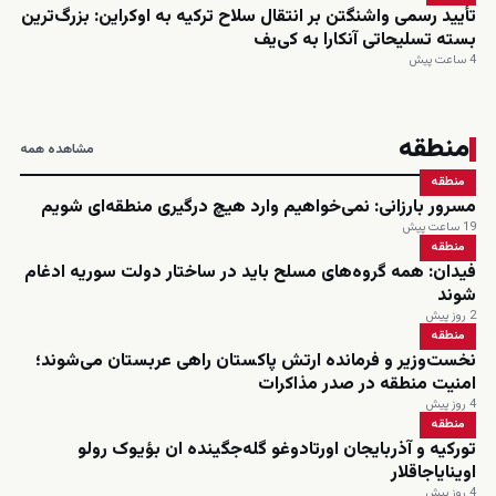
تأیید رسمی واشنگتن بر انتقال سلاح ترکیه به اوکراین: بزرگ‌ترین
بسته تسلیحاتی آنکارا به کی‌یف
4 ساعت پیش
منطقه
مشاهده همه
منطقه
مسرور بارزانی: نمی‌خواهیم وارد هیچ درگیری منطقه‌ای شویم
19 ساعت پیش
منطقه
فیدان: همه گروه‌های مسلح باید در ساختار دولت سوریه ادغام
شوند
2 روز پیش
منطقه
نخست‌وزیر و فرمانده ارتش پاکستان راهی عربستان می‌شوند؛
امنیت منطقه در صدر مذاکرات
4 روز پیش
منطقه
تورکیه و آذربایجان اورتادوغو گله‌جگینده ان بؤیوک رولو
اوینایاجاقلار
4 روز پیش