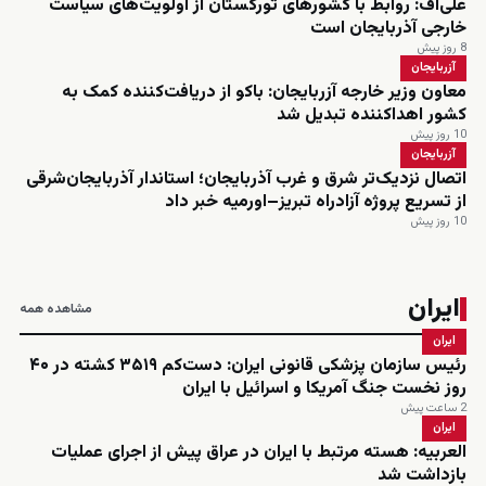
علی‌اف: روابط با کشورهای تورکستان از اولویت‌های سیاست
خارجی آذربایجان است
8 روز پیش
آزربایجان
معاون وزیر خارجه آزربایجان: باکو از دریافت‌کننده کمک به
کشور اهداکننده تبدیل شد
10 روز پیش
آزربایجان
اتصال نزدیک‌تر شرق و غرب آذربایجان؛ استاندار آذربایجان‌شرقی
از تسریع پروژه آزادراه تبریز–اورمیه خبر داد
10 روز پیش
ایران
مشاهده همه
ایران
رئیس سازمان پزشکی قانونی ایران: دست‌کم ۳۵۱۹ کشته در ۴۰
روز نخست جنگ آمریکا و اسرائیل با ایران
2 ساعت پیش
ایران
العربیه: هسته مرتبط با ایران در عراق پیش از اجرای عملیات
بازداشت شد