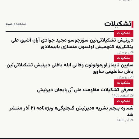
تشکیلات
مشاهده همه
تشکیلات
دیرنیش تشکیلاتی‌نین سؤزچوسو مجید جوادی آراز، آشیق علی
یئکنلی‌یه کئچمیش اولسون مئساژی یاییملادی
24 روز پیش
تشکیلات
سایین تایماز اورمولونون وفاتی ایله باغلی دیرنیش تشکیلاتی‌نین
باش ساغلیغی ساوی
29 روز پیش
تشکیلات
معرفی تشکیلات مقاومت ملی آزربایجان دیرنیش
29 اسفند 1403
تشکیلات
شماره پنجم نشریه «دیرنیش گنجلیگی» ویژه‌نامه ۲۱ آذر منتشر
شد
21 آذر 1403