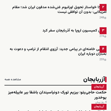
آمریکا خواستار تحویل اورانیوم غنی‌شده مدفون ایران شد؛ مقام
۲
آمریکایی: بدون آن توافقی نیست
248
رئیس کمیسیون اروپا به آذربایجان سفر کرد
۳
274
مجتبی خامنه‌ای در پیامی جدید: آرزوی انتقام از ترامپ و دعوت به
۴
بمباران دوباره ایران
259
آزربایجان
مشاهده همه
آزربایجان
حکمت حاجی‌یئو: بیزیم تورک دونیاسیندان باشقا بیر عاییله‌میز
یوخدور
4 روز پیش
آزربایجان