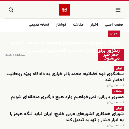
صفحه اصلی
اخبار
مقالات
نوشتار
نسخه قدیمی
جهان
نیکول پاشینیان، نخست‌وزیر ارمنستان: ساخت کریدور
زنده
زنگزور برای پایان محاصره اقتصادی ارمنستان آغاز
خط خبر
مشاهده همه
می‌شود
ایران
سخنگوی قوه قضائیه: محمدباقر خرازی به دادگاه ویژه روحانیت
احضار شد
۱ ساعت پیش
منطقه
مسرور بارزانی: نمی‌خواهیم وارد هیچ درگیری منطقه‌ای شویم
۱ ساعت پیش
ایران
شورای همکاری کشورهای عربی خلیج: ایران نباید تنگه هرمز را
به ابزار فشار و تهدید تبدیل کند
۱ ساعت پیش