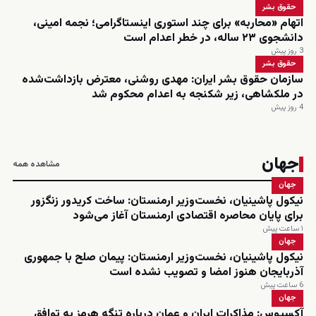
حقوق بشر
اتهام «محاربه» برای چند استوری اینستاگرامی؛ نجمه امینی،
دانشجوی ۲۳ ساله، در خطر اعدام است
3 روز پیش
حقوق بشر
سازمان حقوق بشر ایران: مهدی روشنی، معترض بازداشت‌شده
در ملکشاهی، زیر شکنجه به اعدام محکوم شد
4 روز پیش
جهان
مشاهده همه
جهان
نیکول پاشینیان، نخست‌وزیر ارمنستان: ساخت کریدور زنگزور
برای پایان محاصره اقتصادی ارمنستان آغاز می‌شود
۱ ساعت پیش
جهان
نیکول پاشینیان، نخست‌وزیر ارمنستان: پیمان صلح با جمهوری
آذربایجان هنوز امضا و تصویب نشده است
6 ساعت پیش
جهان
آکسیوس: مذاکرات ایران و عمان درباره تنگه هرمز به توافق