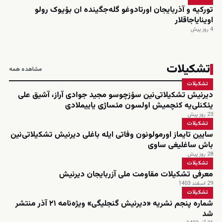
تورکیه و آذربایجان اورتادوغو گله‌جگینده ان بؤیوک رولو
اوینایاجاقلار
4 روز پیش
تشکیلات
مشاهده همه
تشکیلات
دیرنیش تشکیلاتی‌نین سؤزچوسو مجید جوادی آراز، آشیق علی
یئکنلی‌یه کئچمیش اولسون مئساژی یاییملادی
23 روز پیش
تشکیلات
سایین تایماز اورمولونون وفاتی ایله باغلی دیرنیش تشکیلاتی‌نین
باش ساغلیغی ساوی
28 روز پیش
تشکیلات
معرفی تشکیلات مقاومت ملی آزربایجان دیرنیش
29 اسفند 1403
تشکیلات
شماره پنجم نشریه «دیرنیش گنجلیگی» ویژه‌نامه ۲۱ آذر منتشر
شد