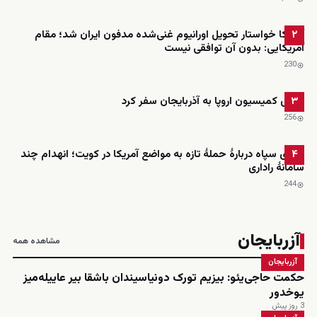
آمریکا خواستار تحویل اورانیوم غنی‌شده مدفون ایران شد؛ مقام
۲
آمریکایی: بدون آن توافقی نیست
230
رئیس کمیسیون اروپا به آذربایجان سفر کرد
۳
256
ادعای سپاه دربارهٔ حملهٔ تازه به مواضع آمریکا در کویت؛ انهدام چند
۴
سامانهٔ راداری
244
آزربایجان
مشاهده همه
آزربایجان
حکمت حاجی‌یئو: بیزیم تورک دونیاسیندان باشقا بیر عاییله‌میز
یوخدور
3 روز پیش