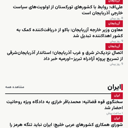
آزربایجان
علی‌اف: روابط با کشورهای تورکستان از اولویت‌های سیاست
خارجی آذربایجان است
8 روز پیش
آزربایجان
معاون وزیر خارجه آزربایجان: باکو از دریافت‌کننده کمک به
کشور اهداکننده تبدیل شد
9 روز پیش
آزربایجان
اتصال نزدیک‌تر شرق و غرب آذربایجان؛ استاندار آذربایجان‌شرقی
از تسریع پروژه آزادراه تبریز–اورمیه خبر داد
9 روز پیش
ایران
مشاهده همه
ایران
سخنگوی قوه قضائیه: محمدباقر خرازی به دادگاه ویژه روحانیت
احضار شد
۱ ساعت پیش
ایران
شورای همکاری کشورهای عربی خلیج: ایران نباید تنگه هرمز را