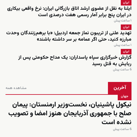
ایران
ایلنا به نقل از عضوی ارشد اتاق بازرگانی ایران: نرخ واقعی بیکاری
در ایران پنج برابر آمار رسمی هفت درصدی است
۱ ساعت پیش
ایران
تهدید علنی از تریبون نماز جمعه اردبیل: «با برهم‌زنندگان وحدت
مبارزه کنید، حتی اگر عمامه بر سر داشته باشند»
۱ ساعت پیش
ایران
گزارش خبرگزاری سپاه پاسداران: یک مداح حکومتی پس از
ربایش به قتل رسید
6 ساعت پیش
آخرین
مشاهده همه
جهان
نیکول پاشینیان، نخست‌وزیر ارمنستان: پیمان
صلح با جمهوری آذربایجان هنوز امضا و تصویب
نشده است
6 ساعت پیش