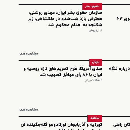
حقوق بشر
سازمان حقوق بشر ایران: مهدی روشنی،
اینستاگرامی؛ نجمه امینی، دانشجوی ۲۳
معترض بازداشت‌شده در ملکشاهی، زیر
شکنجه به اعدام محکوم شد
4 روز پیش
مشاهده همه
جهان
رباره تنگه
سنای آمریکا: طرح تحریم‌های تازه روسیه و
ایران با ۸۶ رأی موافق تصویب شد
6 ساعت پیش
مشاهده همه
منطقه
ان راهی
تورکیه و آذربایجان اورتادوغو گله‌جگینده ان