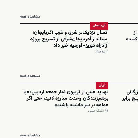
مشاهده همه
آزربایجان
از
اتصال نزدیک‌تر شرق و غرب آذربایجان؛
کننده
استاندار آذربایجان‌شرقی از تسریع پروژه
آزادراه تبریز–اورمیه خبر داد
9 روز پیش
مشاهده همه
ایران
رگانی
تهدید علنی از تریبون نماز جمعه اردبیل: «با
نج برابر
برهم‌زنندگان وحدت مبارزه کنید، حتی اگر
عمامه بر سر داشته باشند»
49 دقیقه پیش
مشاهده همه