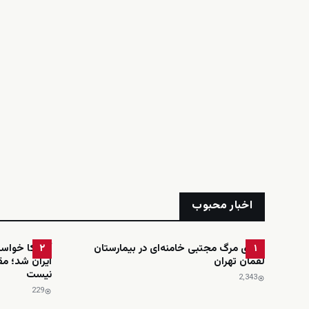
اخبار محبوب
ادعای مرگ مجتبی خامنه‌ای در بیمارستان
آمریکا خواست
۲
۱
لقمان تهران
ایران شد؛ مق
نیست
2٬343
229