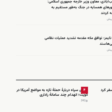
‌آبادی، معاون وزیر خارجه جمهوری اسلامی:
رهای همسایه در جنگ به‌طور مستقیم به
ه کردند
تایمز: توافق مکه مقدمه تشدید عملیات نظامی
ی‌هاستد
فر کرد
ادعای سپاه دربارهٔ حملهٔ تازه به مواضع آمریکا در
۴
کویت؛ انهدام چند سامانهٔ راداری
242