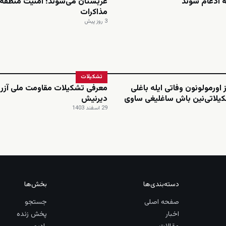
 ادغام شوند
عربستان می‌شوند؛ امنیت منطقه 
مذاکرات
3 روز پیش
تشکیلات
 اورمولونون وفاتی ایله باغلی
معرفی تشکیلات مقاومت ملی آزرب
یلاتی‌نین باش ساغلیغی ساوی
دیرنیش
29 اسفند 1403
دسته‌بندی‌ها
بخش‌ها
صفحه اصلی
جستجو
اخبار
پخش زنده