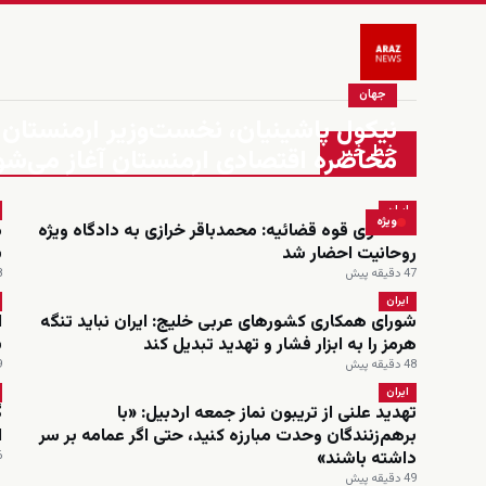
جهان
نیکول پاشینیان، نخست‌وزیر ارمنستان: 
خط خبر
محاصره اقتصادی ارمنستان آغاز می‌شو
ایران
ویژه
سخنگوی قوه قضائیه: محمدباقر خرازی به دادگاه ویژه
م
روحانیت احضار شد
ش
47 دقیقه پیش
48
ایران
شورای همکاری کشورهای عربی خلیج: ایران نباید تنگه
ا
هرمز را به ابزار فشار و تهدید تبدیل کند
ب
48 دقیقه پیش
49
ایران
تهدید علنی از تریبون نماز جمعه اردبیل: «با
گ
برهم‌زنندگان وحدت مبارزه کنید، حتی اگر عمامه بر سر
ا
داشته باشند»
6 س
49 دقیقه پیش