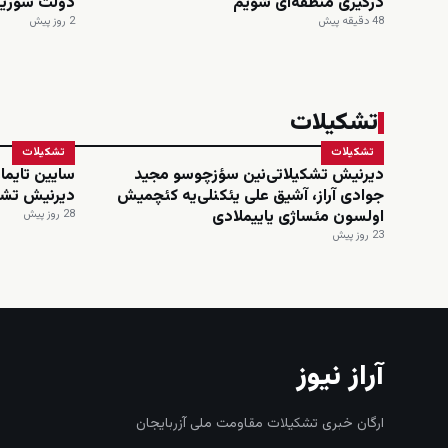
درگیری منطقه‌ای شویم
دولت سوریه
48 دقیقه پیش
2 روز پیش
تشکیلات
تشکیلات
تشکیلات
دیرنیش تشکیلاتی‌نین سؤزچوسو مجید
سایین تایماز
جوادی آراز، آشیق علی یئکنلی‌یه کئچمیش
دیرنیش تشک
اولسون مئساژی یاییملادی
28 روز پیش
23 روز پیش
آراز نیوز
ارگان خبری تشکیلات مقاومت ملی آزربایجان