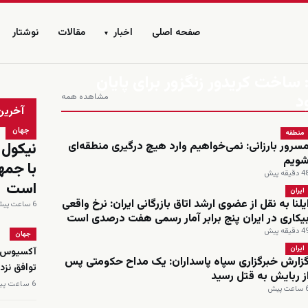
صفحه اصلی
اخبار
مقالات
نوشتار
▾
ساخت کریدور زنگزور برای پایان
د
مشاهده همه
زنده
آخرین
جهان
منطقه
نیکول 
سرور بارزانی: نمی‌خواهیم وارد هیچ درگیری منطقه‌ای
ویم
با جمه
 دقیقه پیش
است
ایران
یلنا به نقل از عضوی ارشد اتاق بازرگانی ایران: نرخ واقعی
6 ساعت پیش
یکاری در ایران پنج برابر آمار رسمی هفت درصدی است
 دقیقه پیش
جهان
ایران
آکسیوس: م
زارش خبرگزاری سپاه پاسداران: یک مداح حکومتی پس
توافق نز
ز ربایش به قتل رسید
6 ساعت پیش
اعت پیش