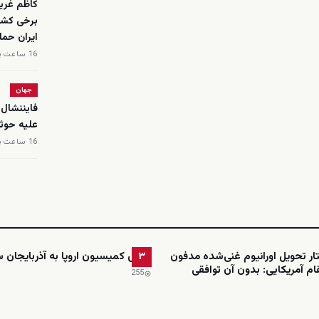
کاظم غریب
برخی کشو
ایران حمل
16 ساعت پیش
جهان
فایننشال 
علیه حوث
16 ساعت پیش
ار تحویل اورانیوم غنی‌شده مدفون
رئیس کمیسیون اروپا به آذربایجان س
۳
ام آمریکایی: بدون آن توافقی
255