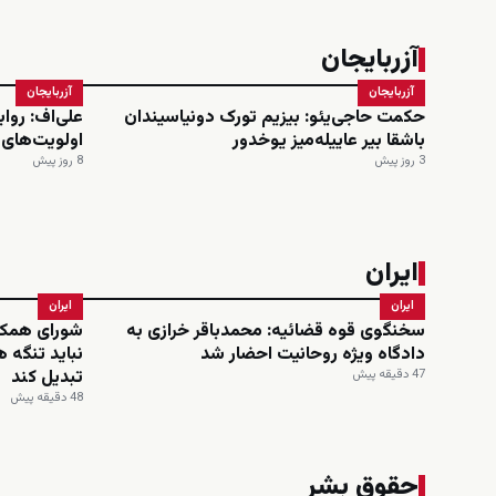
آزربایجان
آزربایجان
آزربایجان
حکمت حاجی‌یئو: بیزیم تورک دونیاسیندان
علی‌اف: روا
باشقا بیر عاییله‌میز یوخدور
اولویت‌های
3 روز پیش
8 روز پیش
ایران
ایران
ایران
سخنگوی قوه قضائیه: محمدباقر خرازی به
شورای همکا
دادگاه ویژه روحانیت احضار شد
نباید تنگه ه
تبدیل کند
47 دقیقه پیش
48 دقیقه پیش
حقوق بشر