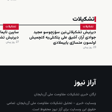
تشکیلات
تشکیلات
تشکیلات
دیرنیش تشکیلاتی‌نین سؤزچوسو مجید
سایین تایماز
جوادی آراز، آشیق علی یئکنلی‌یه کئچمیش
دیرنیش تشک
اولسون مئساژی یاییملادی
27 روز پیش
23 روز پیش
آراز نیوز
ارگان خبری تشکیلات مقاومت ملی آزربایجان
وبسایت خبری - تحلیل تشکیلات مقاومت ملی آزربایجان. تمامی
حقوق این وبسایت برای آراز نیوز محفوظ است.