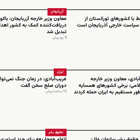
آزربایجان
بط با کشورهای تورکستان از
معاون وزیر خارجه آزربایجان: باکو 
 سیاست خارجی آذربایجان است
دریافت‌کننده کمک به کشور اهدا
تبدیل شد
8 روز پیش
ایران
بادی، معاون وزیر خارجه
غریب‌آبادی: در زمان جنگ نمی‌توان
امی: برخی کشورهای همسایه
دوران صلح سخن گفت
ور مستقیم به ایران حمله کردند
10 ساعت پیش
حقوق بشر
 حقوق بشر سازمان ملل:
اتهام «محاربه» برای چند استوری