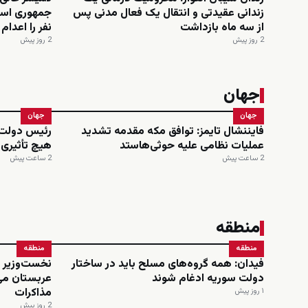
زندانی عقیدتی و انتقال یک فعال مدنی پس
از سه ماه بازداشت
نفر را اعدا
2 روز پیش
2 روز پیش
جهان
جهان
جهان
فایننشال تایمز: توافق مکه مقدمه تشدید
رئیس دولت 
عملیات نظامی علیه حوثی‌هاستد
هیچ تأثیری
2 ساعت پیش
2 ساعت پیش
منطقه
منطقه
منطقه
فیدان: همه گروه‌های مسلح باید در ساختار
نخست‌وزیر و
دولت سوریه ادغام شوند
عربستان می
مذاکرات
۱ روز پیش
2 روز پیش