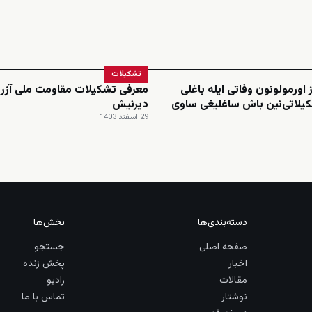
تشکیلات
 اورمولونون وفاتی ایله باغلی
معرفی تشکیلات مقاومت ملی آزرب
یلاتی‌نین باش ساغلیغی ساوی
دیرنیش
29 اسفند 1403
دسته‌بندی‌ها
بخش‌ها
صفحه اصلی
جستجو
اخبار
پخش زنده
مقالات
رادیو
نوشتار
تماس با ما