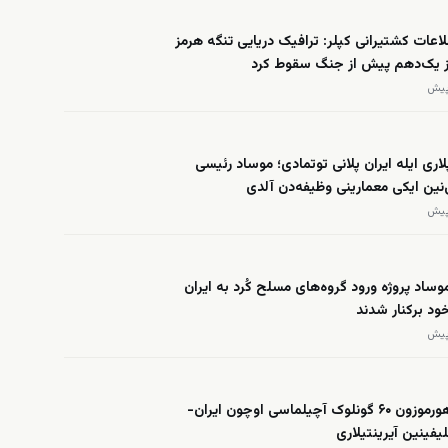
عات کشتیرانی کپلر: ترافیک دریایی تنگه هرمز
از یک‌دهم پیش از جنگ سقوط کرد
لاری ایله ایران پلانی توتمادی؛ موساد رئیسی
ی‌نین ایکی معمارینی وظیفه‌دن آلدی
وساد پروژه ورود گروه‌های مسلح کُرد به ایران
د برکنار شدند
العربیه: هورموزون ۶۰ گونلوک آچیلماسی اوچون ایران-
یفینین آیرینتیلاری