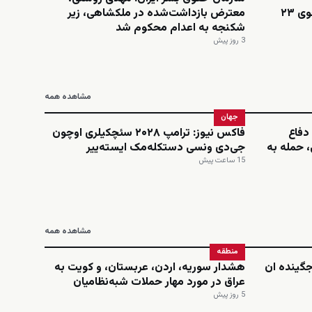
اینستاگرامی؛ نجمه امینی، دانشجوی ۲۳
معترض بازداشت‌شده در ملکشاهی، زیر
شکنجه به اعدام محکوم شد
3 روز پیش
مشاهده همه
جهان
دفاع
فاکس نیوز: ترامپ ۲۰۲۸ سئچکیلری اوچون
 حمله به
جی‌دی ونسی دستکله‌مک ایسته‌ییر
15 ساعت پیش
مشاهده همه
منطقه
‌جگینده ان
هشدار سوریه، اردن، عربستان، و کویت به
عراق در مورد مهار حملات شبه‌نظامیان
5 روز پیش