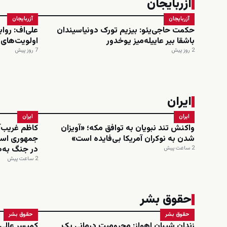
آزربایجان
آزربایجان
آزربایجان
حکمت حاجی‌یئو: بیزیم تورک دونیاسیندان
علی‌اف: روا
باشقا بیر عاییله‌میز یوخدور
اولویت‌های
2 روز پیش
7 روز پیش
ایران
ایران
ایران
واکنش تند نبویان به توافق مکه؛ «آویزان
کاظم غریب‌آ
شدن به نوکران آمریکا بی‌فایده است»
جمهوری اسل
در جنگ به‌ط
2 ساعت پیش
2 ساعت پیش
حقوق بشر
حقوق بشر
حقوق بشر
زندان شیبان اهواز: محرومیت درمانی یک
کمیسر عالی