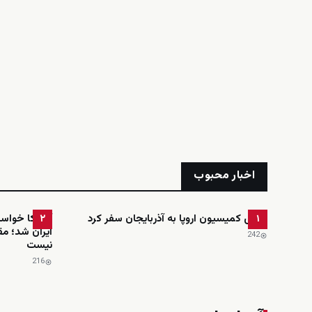
اخبار محبوب
رئیس کمیسیون اروپا به آذربایجان سفر کرد
آمریکا خواست
۲
۱
ایران شد؛ مق
242
نیست
216