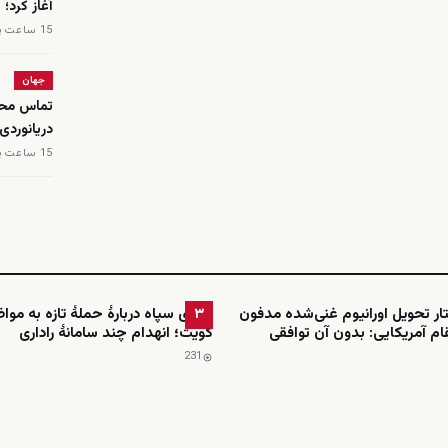
آغاز کرد؛
15 ساعت پیش
جهان
تماس محم
دریانوردی
15 ساعت پیش
ار تحویل اورانیوم غنی‌شده مدفون
ادعای سپاه دربارهٔ حملهٔ تازه به موا
۳
ام آمریکایی: بدون آن توافقی
کویت؛ انهدام چند سامانهٔ راداری
231