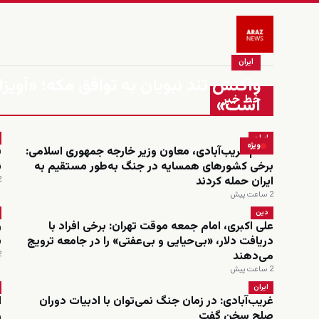
ایران
واکنش تند نبویان به توافق مکه؛ «آویزا
خط خبر
است»
ایران
ویژه
کاظم غریب‌آبادی، معاون وزیر خارجه جمهوری اسلامی:
ف
برخی کشورهای همسایه در جنگ به‌طور مستقیم به
ن
ایران حمله کردند
2 س
2 ساعت پیش
دین
علی اکبری، امام جمعه موقت تهران: برخی افراد با
ر
دریافت دلار، «بی‌حیایی و بی‌عفتی» را در جامعه ترویج
ن
می‌دهند
2 س
2 ساعت پیش
ایران
غریب‌آبادی: در زمان جنگ نمی‌توان با ادبیات دوران
ا
صلح سخن گفت
ر