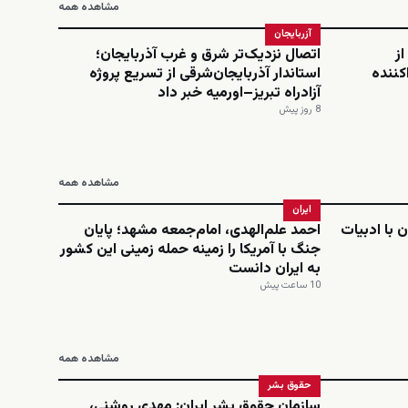
مشاهده همه
آزربایجان
از
اتصال نزدیک‌تر شرق و غرب آذربایجان؛
کننده
استاندار آذربایجان‌شرقی از تسریع پروژه
آزادراه تبریز–اورمیه خبر داد
8 روز پیش
مشاهده همه
ایران
 با ادبیات
احمد علم‌الهدی، امام‌جمعه مشهد؛ پایان
جنگ با آمریکا را زمینه حمله زمینی این کشور
به ایران دانست
10 ساعت پیش
مشاهده همه
حقوق بشر
سازمان حقوق بشر ایران: مهدی روشنی،