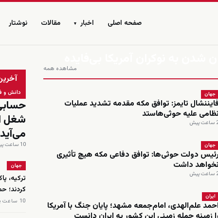
صفحه اصلی
اخبار
مقالات
نوشتار
▾
ن شدن به نوکران آمریکا بی‌فایده
مشاهده همه
زنده
آخرین
دانش و ف
جهان
ایننشال تایمز: توافق مکه مقدمه تشدید عملیات
ظامی علیه حوثی‌هاستد
اعت پیش
می‌آید
10 ساعت پیش
جهان
ئیس دولت حوثی‌ها: توافق دفاعی مکه هیچ تأثیری
خواهد داشت
جهان
اعت پیش
ترکیه، پا
کردند؛ حم
ایران
10 ساعت پیش
حمد علم‌الهدی، امام‌جمعه مشهد؛ پایان جنگ با آمریکا
ا زمینه حمله زمینی این کشور به ایران دانست