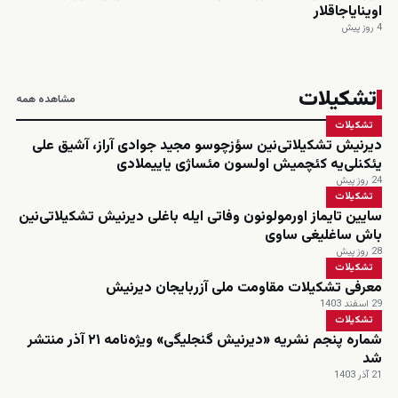
اوینایاجاقلار
4 روز پیش
تشکیلات
مشاهده همه
تشکیلات
دیرنیش تشکیلاتی‌نین سؤزچوسو مجید جوادی آراز، آشیق علی
یئکنلی‌یه کئچمیش اولسون مئساژی یاییملادی
24 روز پیش
تشکیلات
سایین تایماز اورمولونون وفاتی ایله باغلی دیرنیش تشکیلاتی‌نین
باش ساغلیغی ساوی
28 روز پیش
تشکیلات
معرفی تشکیلات مقاومت ملی آزربایجان دیرنیش
29 اسفند 1403
تشکیلات
شماره پنجم نشریه «دیرنیش گنجلیگی» ویژه‌نامه ۲۱ آذر منتشر
شد
21 آذر 1403