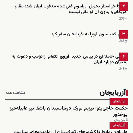
آمریکا خواستار تحویل اورانیوم غنی‌شده مدفون ایران شد؛ مقام
۲
آمریکایی: بدون آن توافقی نیست
237
رئیس کمیسیون اروپا به آذربایجان سفر کرد
۳
263
مجتبی خامنه‌ای در پیامی جدید: آرزوی انتقام از ترامپ و دعوت به
۴
بمباران دوباره ایران
248
آزربایجان
مشاهده همه
آزربایجان
حکمت حاجی‌یئو: بیزیم تورک دونیاسیندان باشقا بیر عاییله‌میز
یوخدور
3 روز پیش
آزربایجان
علی‌اف: روابط با کشورهای تورکستان از اولویت‌های سیاست