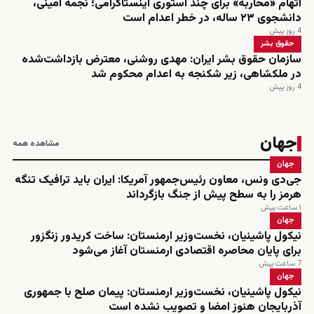
اتهام «محاربه» برای چند استوری اینستاگرامی؛ نجمه امینی،
دانشجوی ۲۳ ساله، در خطر اعدام است
4 روز پیش
حقوق بشر
سازمان حقوق بشر ایران: مهدی روشنی، معترض بازداشت‌شده
در ملکشاهی، زیر شکنجه به اعدام محکوم شد
4 روز پیش
جهان
مشاهده همه
جهان
جی‌دی ونس، معاون رئیس‌جمهور آمریکا: ایران باید ترافیک تنگه
هرمز را به سطح پیش از جنگ بازگرداند
۱ ساعت پیش
جهان
نیکول پاشینیان، نخست‌وزیر ارمنستان: ساخت کریدور زنگزور
برای پایان محاصره اقتصادی ارمنستان آغاز می‌شود
7 ساعت پیش
جهان
نیکول پاشینیان، نخست‌وزیر ارمنستان: پیمان صلح با جمهوری
آذربایجان هنوز امضا و تصویب نشده است